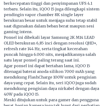
berkecepatan tinggi dan penyimpanan UFS 4.1
terbaru. Selain itu, iQOO 15 juga dilengkapi sistem
pendingin vapor chamber 8K single layer
berukuran besar untuk menjaga suhu tetap stabil
saat digunakan dalam beban berat maupun sesi
gaming intens.
Ponsel ini dibekali layar Samsung 2K M14 LEAD
OLED berukuran 6,85 inci dengan resolusi QHD+,
refresh rate 144 Hz, serta tingkat kecerahan
puncak hingga 6.000 nits, menjadikannya salah
satu layar
ponsel
paling terang saat ini.
Agar ponsel ini dapat bertahan lama, iQOO 15
ditenagai baterai anoda silikon 7000 mAh yang
mendukung FlashCharge 100W untuk pengisian
daya yang cepat. Selain itu, seri iQOO juga sudah
mendukung pengisian daya nirkabel dengan daya
40W pada iQOO 15.
Meski ditujukan untuk para gamer dan pengguna
berat, bagian kamera juga tak luput dari perhatian.