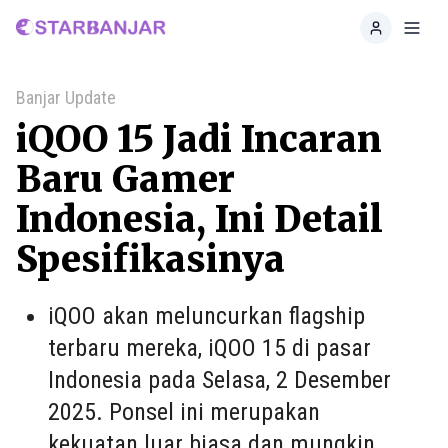
Home
Toggl
Banjar Update
iQOO 15 Jadi Incaran
Baru Gamer
Indonesia, Ini Detail
Spesifikasinya
iQOO akan meluncurkan flagship
terbaru mereka, iQOO 15 di pasar
Indonesia pada Selasa, 2 Desember
2025. Ponsel ini merupakan
kekuatan luar biasa dan mungkin