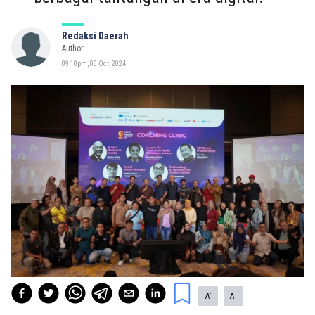
Redaksi Daerah
Author
09:10pm, 03 Oct, 2024
-
+
A
A