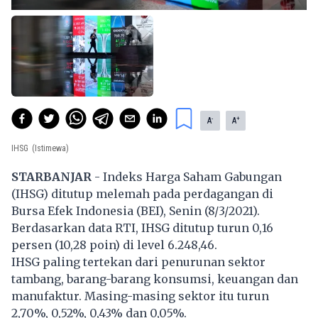
-
+
A
A
IHSG
(Istimewa)
STARBANJAR
- Indeks Harga Saham Gabungan
(IHSG) ditutup melemah pada perdagangan di
Bursa Efek Indonesia (BEI), Senin (8/3/2021).
Berdasarkan data
RTI
, IHSG ditutup turun 0,16
persen (10,28 poin) di level 6.248,46.
IHSG paling tertekan dari penurunan sektor
tambang, barang-barang konsumsi, keuangan dan
manufaktur. Masing-masing sektor itu turun
2,70%, 0,52%, 0,43% dan 0,05%.