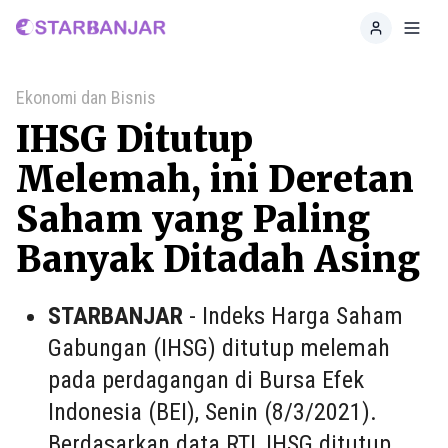
Home
Toggl
Ekonomi dan Bisnis
IHSG Ditutup
Melemah, ini Deretan
Saham yang Paling
Banyak Ditadah Asing
STARBANJAR
- Indeks Harga Saham
Gabungan (IHSG) ditutup melemah
pada perdagangan di Bursa Efek
Indonesia (BEI), Senin (8/3/2021).
Berdasarkan data
RTI
, IHSG ditutup