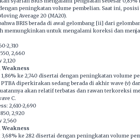
kan syariah BRIS mengalami penguatan sebesar 0,83% k
i dengan peningkatan volume pembelian. Saat ini, posis
 Moving Average 20 (MA20).
ahwa BRIS berada di awal gelombang [ii] dari gelomban
h memungkinkan untuk mengalami koreksi dan menja
60-2,310
,550, 2,660
w 2,120
n Weakness
1,86% ke 2,740 disertai dengan peningkatan volume pe
i PTBA diperkirakan sedang berada di akhir wave (v) dari
uatannya akan relatif terbatas dan rawan terkoreksi 
wave C.
s: 2,610-2,690
,850, 2,920
w 2,560
n Weakness
3,68% ke 282 disertai dengan peningkatan volume pem