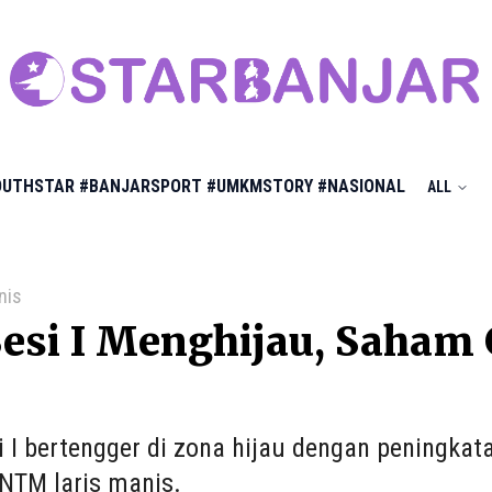
OUTHSTAR
#BANJARSPORT
#UMKMSTORY
#NASIONAL
ALL
nis
esi I Menghijau, Saham 
i I bertengger di zona hijau dengan peningka
NTM laris manis.