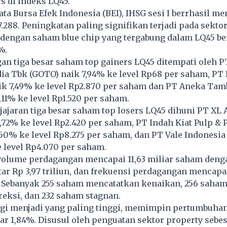
rs di Indeks LQ45.
ta Bursa Efek Indonesia (BEI), IHSG sesi I berrhasil me
7.288. Peningkatan paling signifikan terjadi pada sektor
 dengan saham blue chip yang tergabung dalam LQ45 be
%.
an tiga besar saham top gainers LQ45 ditempati oleh 
ia Tbk (GOTO) naik 7,94% ke level Rp68 per saham, PT
ik 7,49% ke level Rp2.870 per saham dan PT Aneka Ta
11% ke level Rp1.520 per saham.
 jajaran tiga besar saham top losers LQ45 dihuni PT XL 
,72% ke level Rp2.420 per saham, PT Indah Kiat Pulp & 
,50% ke level Rp8.275 per saham, dan PT Vale Indonesia
 level Rp4.070 per saham.
 volume perdagangan mencapai 11,63 miliar saham denga
tar Rp 3,97 triliun, dan frekuensi perdagangan mencapai
i. Sebanyak 255 saham mencatatkan kenaikan, 256 saha
eksi, dan 232 saham stagnan.
ogi menjadi yang paling tinggi, memimpin pertumbuha
ar 1,84%. Disusul oleh penguatan sektor property sebes