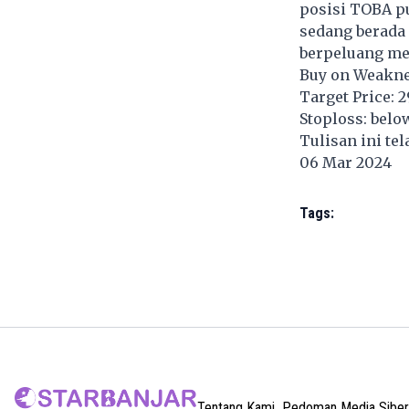
posisi TOBA pu
sedang berada 
berpeluang me
Buy on Weakne
Target Price: 2
Stoploss: belo
Tulisan ini te
06 Mar 2024
Tags:
Tentang Kami
Pedoman Media Siber