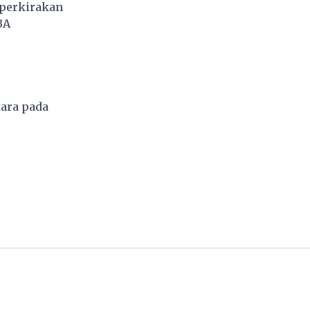
iperkirakan
BA
kara pada