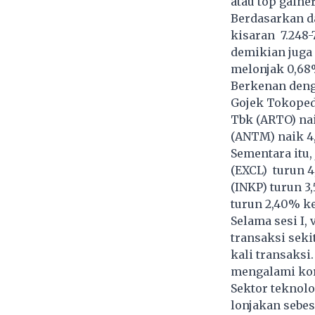
atau top gaine
Berdasarkan da
kisaran 7.248-
demikian juga
melonjak 0,68
Berkenan deng
Gojek Tokoped
Tbk (ARTO) na
(ANTM) naik 4,
Sementara itu,
(EXCL) turun 4
(INKP) turun 3
turun 2,40% ke
Selama sesi I,
transaksi seki
kali transaks
mengalami kor
Sektor teknol
lonjakan sebes