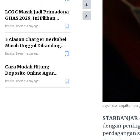
-
A
LCGC Masih Jadi Primadona
+
A
GIIAS 2026, Ini Pilihan
Terbaiknya
Redaksi Daerah
a day ago
3 Alasan Charger Berkabel
Masih Unggul Dibanding
Wireless Charging
Redaksi Daerah
a day ago
Cara Mudah Hitung
Deposito Online Agar
Untung dalam Jangka
Redaksi Daerah
a day ago
Panjang
Layar menampilkan perge
STARBANJAR
dengan peningk
perdagangan s