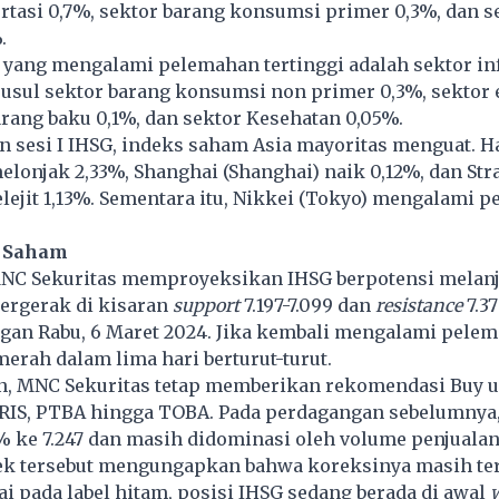
rtasi 0,7%, sektor barang konsumsi primer 0,3%, dan s
.
 yang mengalami pelemahan tertinggi adalah sektor in
susul sektor barang konsumsi non primer 0,3%, sektor 
arang baku 0,1%, dan sektor Kesehatan 0,05%.
n sesi I IHSG, indeks saham Asia mayoritas menguat. H
lonjak 2,33%, Shanghai (Shanghai) naik 0,12%, dan Str
lejit 1,13%. Sementara itu, Nikkei (Tokyo) mengalami 
 Saham
NC Sekuritas memproyeksikan IHSG berpotensi melanj
ergerak di kisaran
support
7.197-7.099 dan
resistance
7.37
gan Rabu, 6 Maret 2024. Jika kembali mengalami pele
erah dalam lima hari berturut-turut.
, MNC Sekuritas tetap memberikan rekomendasi Buy 
RIS, PTBA hingga TOBA. Pada perdagangan sebelumnya
% ke 7.247 dan masih didominasi oleh volume penjuala
ek tersebut mengungapkan bahwa koreksinya masih te
 pada label hitam, posisi IHSG sedang berada di awal