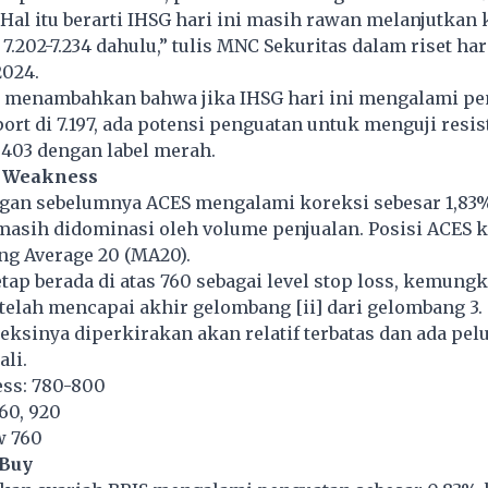
. “Hal itu berarti IHSG hari ini masih rawan melanjutkan
7.202-7.234 dahulu,” tulis MNC Sekuritas dalam riset ha
2024.
 menambahkan bahwa jika IHSG hari ini mengalami p
port di 7.197, ada potensi penguatan untuk menguji resis
7.403 dengan label merah.
n Weakness
gan sebelumnya ACES mengalami koreksi sebesar 1,83%
 masih didominasi oleh volume penjualan. Posisi ACES k
ng Average 20 (MA20).
tap berada di atas 760 sebagai level stop loss, kemung
i telah mencapai akhir gelombang [ii] dari gelombang 3.
reksinya diperkirakan akan relatif terbatas dan ada pe
li.
ss: 780-800
60, 920
w 760
 Buy