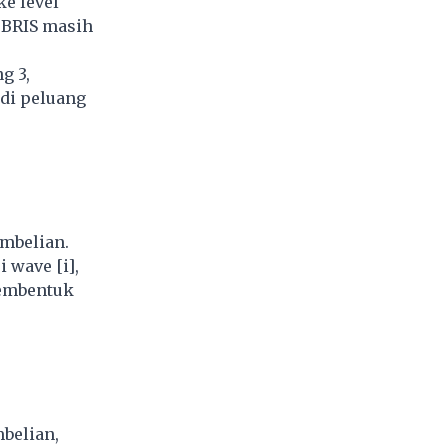
e level
i BRIS masih
g 3,
di peluang
mbelian.
 wave [i],
membentuk
belian,