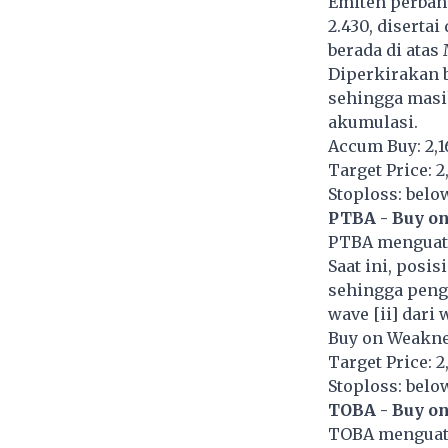
Emiten perban
2.430, diserta
berada di atas
Diperkirakan b
sehingga masi
akumulasi.
Accum Buy: 2,1
Target Price: 2
Stoploss: belo
PTBA - Buy o
PTBA menguat 
Saat ini, posis
sehingga peng
wave [ii] dari 
Buy on Weaknes
Target Price: 2
Stoploss: belo
TOBA - Buy o
TOBA menguat 