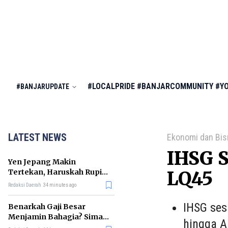
#LOCALPRIDE
#BANJARCOMMUNITY
#Y
#BANJARUPDATE
LATEST NEWS
Ekonomi dan Bis
IHSG S
Yen Jepang Makin
Tertekan, Haruskah Rupiah
LQ45
Ikut Khawatir?
Redaksi Daerah
34 minutes ago
IHSG ses
Benarkah Gaji Besar
Menjamin Bahagia? Simak
hingga A
Penjelasan Ilmu Ekonomi