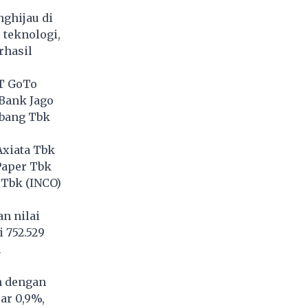
nghijau di
 teknologi,
rhasil
PT GoTo
 Bank Jago
mbang Tbk
Axiata Tbk
Paper Tbk
 Tbk (INCO)
n nilai
 752.529
m
n dengan
ar 0,9%,