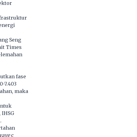
ektor
frastruktur
energi
ang Seng
ait Times
pelemahan
utkan fase
0-7.403
mahan, maka
untuk
, IHSG
n.
rtahan
wave
c