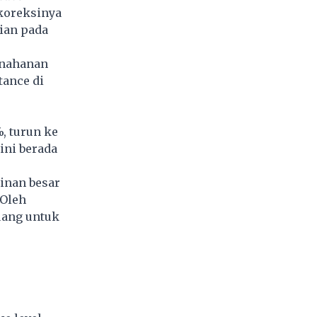
 koreksinya
rian pada
enahanan
tance di
, turun ke
ini berada
kinan besar
 Oleh
luang untuk