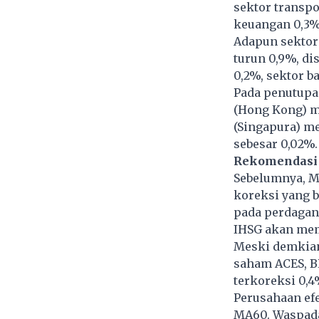
sektor transpo
keuangan 0,3%
Adapun sektor
turun 0,9%, di
0,2%, sektor b
Pada penutupa
(Hong Kong) me
(Singapura) me
sebesar 0,02%.
Rekomendasi
Sebelumnya, M
koreksi yang b
pada perdagan
IHSG akan mem
Meski demkian
saham ACES, B
terkoreksi 0,4
Perusahaan ef
MA60. Waspadai