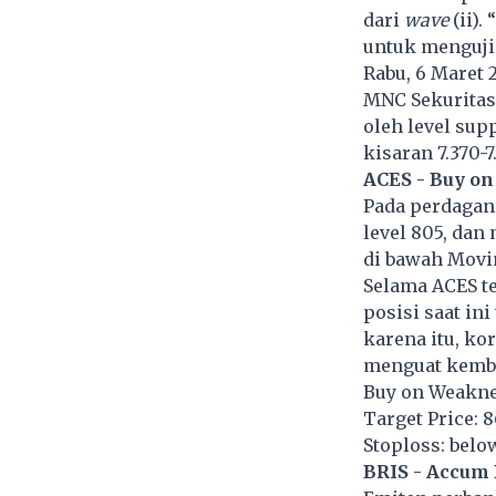
dari
wave
(ii)
untuk menguji 
Rabu, 6 Maret 
MNC Sekuritas
oleh level sup
kisaran 7.370-
ACES - Buy o
Pada perdagan
level 805, dan
di bawah Movi
Selama ACES te
posisi saat in
karena itu, ko
menguat kemba
Buy on Weakne
Target Price: 8
Stoploss: belo
BRIS - Accum