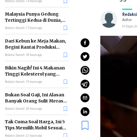
Redaksi Daerah
16 hours ago
Malaysia Punya Gedung
Redaksi
Tertinggi Kedua di Dunia,
Author
Ini Daftar Lengkap 2026
01:03pm, 06
Redaksi Daerah
17 hours ago
Dari Kebun ke Meja Makan,
Begini Rantai Produksi
Sawit di Indonesia
Redaksi Daerah
18 hours ago
Bikin Nagih! Ini 4 Makanan
Tinggi Kolesterol yang
Sebaiknya Dikurangi
Redaksi Daerah
19 hours ago
Bukan Soal Gaji, Ini Alasan
Banyak Orang Sulit Merasa
Cukup
Redaksi Daerah
20 hours ago
Tak Cuma Soal Harga, Ini 5
Tips Memilih Mobil Sesuai
Kebutuhan
Redaksi Daerah
21 hours ago