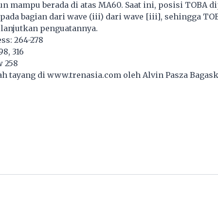
n mampu berada di atas MA60. Saat ini, posisi TOBA d
pada bagian dari wave (iii) dari wave [iii], sehingga TO
lanjutkan penguatannya.
ss: 264-278
98, 316
w 258
lah tayang di
www.trenasia.com
oleh Alvin Pasza Bagas