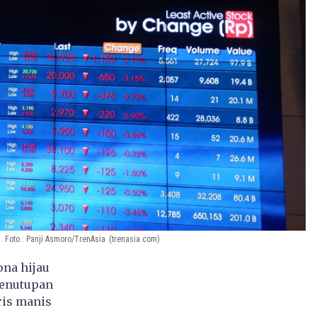
 Foto : Panji Asmoro/TrenAsia
(trenasia.com)
ona hijau
penutupan
ris manis