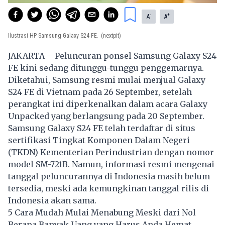
-
+
A
A
Ilustrasi HP Samsung Galaxy S24 FE.
(nextpit)
JAKARTA – Peluncuran ponsel
Samsung
Galaxy S24
FE kini sedang ditunggu-tunggu penggemarnya.
Diketahui, Samsung resmi mulai menjual Galaxy
S24 FE di Vietnam pada 26 September, setelah
perangkat ini diperkenalkan dalam acara Galaxy
Unpacked yang berlangsung pada 20 September.
Samsung Galaxy S24 FE telah terdaftar di situs
sertifikasi Tingkat Komponen Dalam Negeri
(TKDN) Kementerian Perindustrian dengan nomor
model SM-721B. Namun, informasi resmi mengenai
tanggal peluncurannya di Indonesia masih belum
tersedia, meski ada kemungkinan tanggal rilis di
Indonesia akan sama.
5 Cara Mudah Mulai Menabung Meski dari Nol
Berapa Banyak Uang yang Harus Anda Hemat