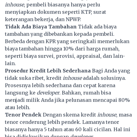
inhouse
, pembeli biasanya hanya perlu
menyiapkan dokumen seperti KTP, surat
keterangan bekerja, dan NPWP.
Tidak Ada Biaya Tambahan
Tidak ada biaya
tambahan yang dibebankan kepada pembeli.
Berbeda dengan KPR yang seringkali memerlukan
biaya tambahan hingga 10% dari harga rumah,
seperti biaya survei, provisi, appraisal, dan lain-
lain.
Prosedur Kredit Lebih Sederhana
Bagi Anda yang
tidak suka ribet, kredit
inhouse
adalah solusinya.
Prosesnya lebih sederhana dan cepat karena
langsung ke
developer
. Bahkan, rumah bisa
menjadi milik Anda jika pelunasan mencapai 80%
atau lebih.
Tenor Pendek
Dengan skema kredit
inhouse
, masa
tenor cenderung lebih pendek. Lamanya tenor
biasanya hanya 5 tahun atau 60 kali cicilan. Hal ini
bisa didiskusikan dengan
developer
.