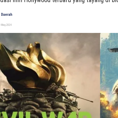
asi film Hollywood terbaru yang tayang di b
 Daerah
 May, 2024