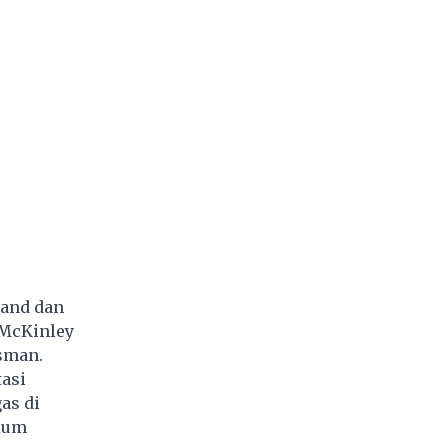
land dan
 McKinley
usman.
asi
as di
elum