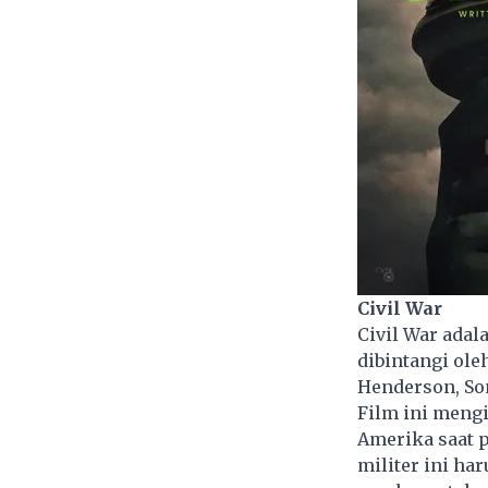
Civil War
Civil War adal
dibintangi ole
Henderson, Son
Film ini meng
Amerika saat p
militer ini h