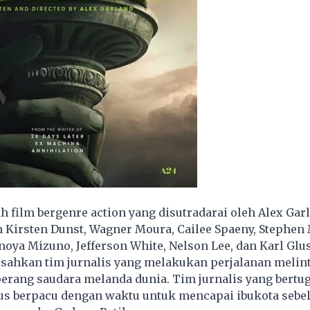
ah film bergenre action yang disutradarai oleh Alex Gar
h Kirsten Dunst, Wagner Moura, Cailee Spaeny, Stephen
oya Mizuno, Jefferson White, Nelson Lee, dan Karl Gl
isahkan tim jurnalis yang melakukan perjalanan melint
erang saudara melanda dunia. Tim jurnalis yang bertug
arus berpacu dengan waktu untuk mencapai ibukota seb