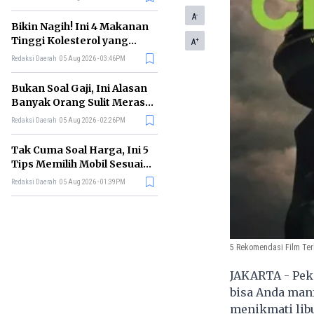
-
A
Bikin Nagih! Ini 4 Makanan
Tinggi Kolesterol yang
+
A
Sebaiknya Dikurangi
Redaksi Daerah
05 Aug 2026 - 03:46PM
Bukan Soal Gaji, Ini Alasan
Banyak Orang Sulit Merasa
Cukup
Redaksi Daerah
05 Aug 2026 - 02:26PM
Tak Cuma Soal Harga, Ini 5
Tips Memilih Mobil Sesuai
Kebutuhan
Redaksi Daerah
05 Aug 2026 - 01:39PM
5 Rekomendasi Film Ter
JAKARTA - Peka
bisa Anda manf
menikmati libu