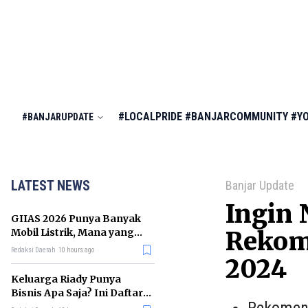
#LOCALPRIDE
#BANJARCOMMUNITY
#Y
#BANJARUPDATE
LATEST NEWS
Banjar Update
Ingin 
GIIAS 2026 Punya Banyak
Mobil Listrik, Mana yang
Rekome
Cocok untuk Gaji Rp10 Juta?
Redaksi Daerah
10 hours ago
2024
Keluarga Riady Punya
Bisnis Apa Saja? Ini Daftar
Kerajaan Usahanya