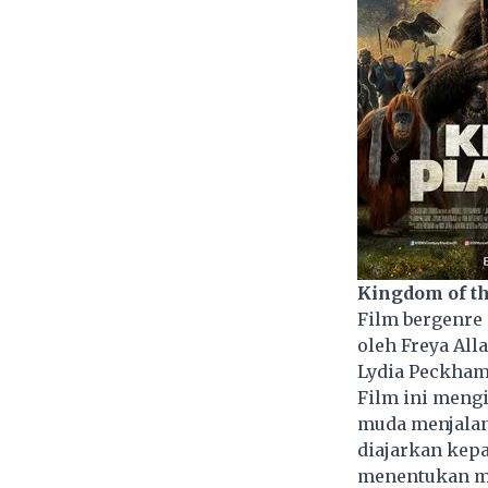
Kingdom of th
Film bergenre 
oleh Freya All
Lydia Peckham,
Film ini meng
muda menjalan
diajarkan kep
menentukan ma