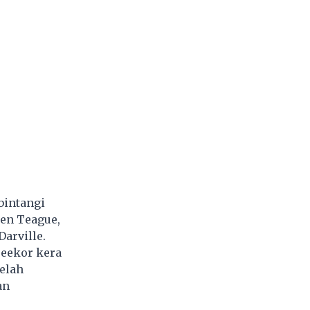
bintangi
wen Teague,
arville.
seekor kera
elah
an