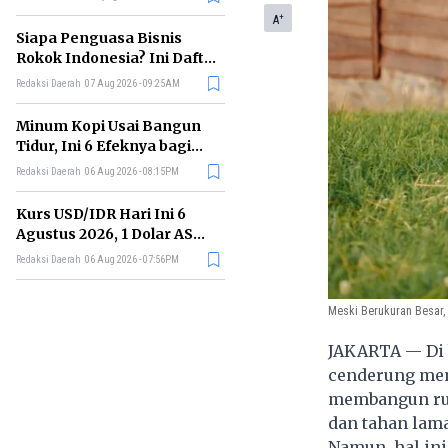
Memimpin di Era AI
+
A
Siapa Penguasa Bisnis
Rokok Indonesia? Ini Daftar
Perusahaan Terbesarnya
Redaksi Daerah
07 Aug 2026 - 09:25AM
Minum Kopi Usai Bangun
Tidur, Ini 6 Efeknya bagi
Kesehatan Tubuh
Redaksi Daerah
06 Aug 2026 - 08:15PM
Kurs USD/IDR Hari Ini 6
Agustus 2026, 1 Dolar AS
Kini Berapa Rupiah?
Redaksi Daerah
06 Aug 2026 - 07:56PM
Meski Berukuran Besar,
JAKARTA — Di 
cenderung mem
membangun ruma
dan tahan lama
Namun, hal ini