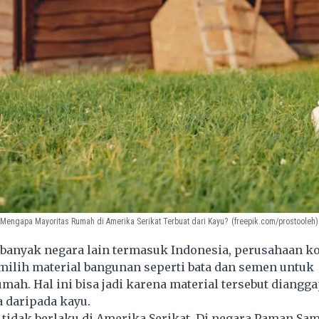
 Mengapa Mayoritas Rumah di Amerika Serikat Terbuat dari Kayu?
(freepik.com/prostooleh)
banyak negara lain termasuk Indonesia, perusahaan k
ilih material bangunan seperti bata dan semen untuk
h. Hal ini bisa jadi karena material tersebut diangga
 daripada kayu.
 tidak berlaku di Amerika Serikat. Di negara Paman Sam