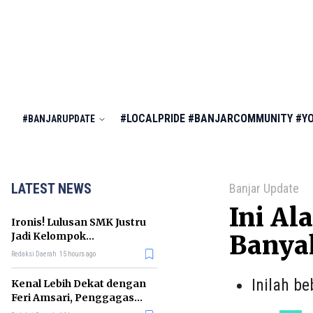
#LOCALPRIDE
#BANJARCOMMUNITY
#Y
#BANJARUPDATE
LATEST NEWS
Banjar Update
Ini Al
Ironis! Lulusan SMK Justru
Jadi Kelompok
Banya
Pengangguran Terbanyak
Redaksi Daerah
15 hours ago
di RI
Inilah b
Kenal Lebih Dekat dengan
Feri Amsari, Penggagas
Kabinet Bayangan