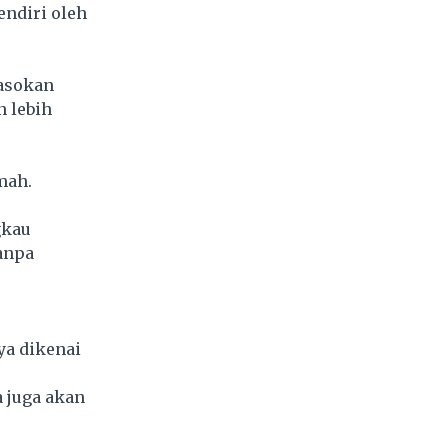
endiri oleh
pasokan
 lebih
mah.
gkau
anpa
ya dikenai
 juga akan