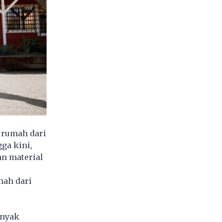
 rumah dari
ga kini,
n material
mah dari
anyak