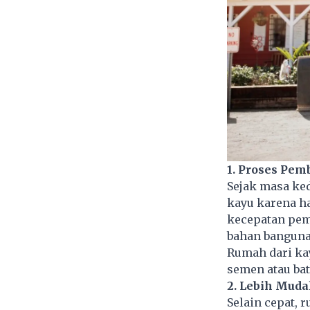
1. Proses Pem
Sejak masa ke
kayu karena h
kecepatan pem
bahan banguna
Rumah dari kay
semen atau bat
2. Lebih Mud
Selain cepat, 