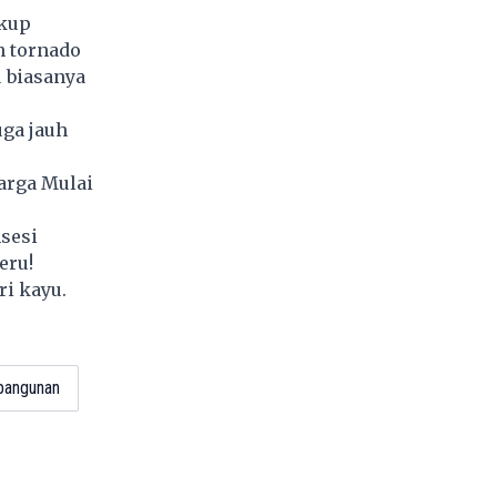
ukup
n tornado
u biasanya
uga jauh
arga Mulai
sesi
eru!
ri kayu.
bangunan