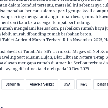
tan dalam kondisi tertentu, material ini sebenarnya c
bisa menahan bencana alam seperti gempa kecil ataupu
a yang sering mengalami angin topan besar, rumah kay
ent dari batu bata sebagai tempat berlindung.
ka rumah mengalami kerusakan, perbaikan rumah kayu j
n lebih murah dibanding rumah berbahan beton.
 Tablet Android Murah Terbaru Rilis November 2025, H
si Sawit di Tanah Air: SBY Termasif, Megawati Nol Kon
aveling Saat Musim Hujan, Biar Liburan Nataru Tetap S
apa alasan mengapa rumah di Amerika Serikat terbuat da
lah tayang di
balinesia.id
oleh pada 10 Des 2025
Bangunan
Amerika Serikat
USA
kayu
bahan 