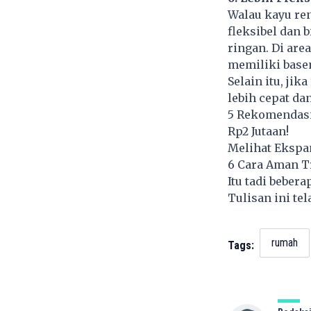
Walau kayu ren
fleksibel dan 
ringan. Di are
memiliki basem
Selain itu, ji
lebih cepat da
5 Rekomendasi
Rp2 Jutaan!
Melihat Ekspan
6 Cara Aman Tr
Itu tadi beber
Tulisan ini te
rumah
Tags: