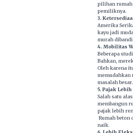
pilihan rumah 
pemiliknya.
3. Ketersedia
Amerika Serik
kayu jadi mud
murah dibandin
4. Mobilitas 
Beberapa stud
Bahkan, merek
Oleh karena i
memudahkan me
masalah besar.
5. Pajak Lebi
Salah satu ala
membangun rum
pajak lebih re
Rumah beton di
naik.
6. Lebih Fle