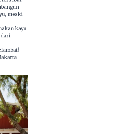
embangun
yu, meski
nakan kayu
 dari
rlambat!
Jakarta