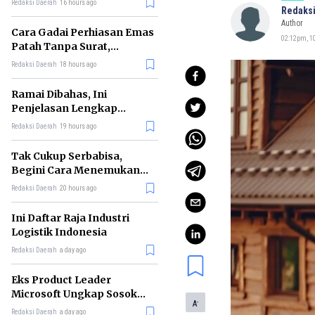
Redaksi Daerah
16 hours ago
Redaksi
Author
Cara Gadai Perhiasan Emas
02:12pm, 10
Patah Tanpa Surat,
Ternyata Tetap Bisa!
Redaksi Daerah
18 hours ago
Ramai Dibahas, Ini
Penjelasan Lengkap
tentang Konsep Kabinet
Redaksi Daerah
19 hours ago
Bayangan
Tak Cukup Serbabisa,
Begini Cara Menemukan
'Spike' agar CV Dilirik HR
Redaksi Daerah
20 hours ago
Ini Daftar Raja Industri
Logistik Indonesia
Redaksi Daerah
a day ago
Eks Product Leader
Microsoft Ungkap Sosok
-
A
yang Paling Cocok
Redaksi Daerah
a day ago