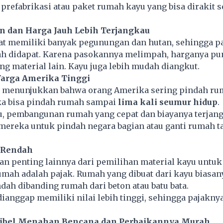
prefabrikasi atau paket rumah kayu yang bisa dirakit s
an dan Harga Jauh Lebih Terjangkau
at memiliki banyak pegunungan dan hutan, sehingga 
ah didapat. Karena pasokannya melimpah, harganya pun
g material lain. Kayu juga lebih mudah diangkut.
Warga Amerika Tinggi
i menunjukkan bahwa orang Amerika sering pindah ru
a bisa pindah rumah sampai
lima kali seumur hidup
.
tu, pembangunan rumah yang cepat dan biayanya terjan
reka untuk pindah negara bagian atau ganti rumah t
h Rendah
san penting lainnya dari pemilihan material kayu untuk
ah adalah pajak. Rumah yang dibuat dari kayu biasan
ndah dibanding rumah dari beton atau batu bata.
anggap memiliki nilai lebih tinggi, sehingga pajaknya
ksibel Menahan Bencana dan Perbaikannya Murah