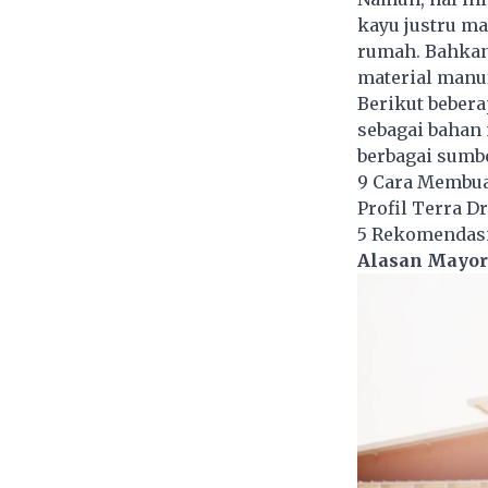
kayu justru m
rumah. Bahkan
material manu
Berikut beber
sebagai bahan
berbagai sumbe
9 Cara Membua
Profil Terra D
5 Rekomendasi
Alasan Mayori