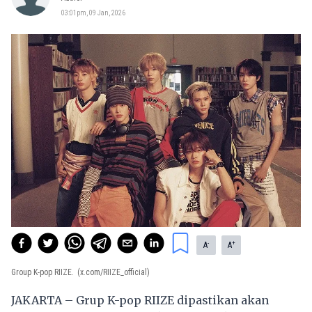
03:01pm, 09 Jan, 2026
-
+
A
A
Group K-pop RIIZE.
(x.com/RIIZE_official)
JAKARTA – Grup K-pop RIIZE dipastikan akan