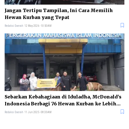
Jangan Tertipu Tampilan, Ini Cara Memilih
Hewan Kurban yang Tepat
Redaksi Daerah
12 May 2026 - 10:50AM
Sebarkan Kebahagiaan di Iduladha, McDonald’s
Indonesia Berbagi 76 Hewan Kurban ke Lebih
dari 40 Wilayah
Redaksi Daerah
11 Jun 2025 - 08:33AM