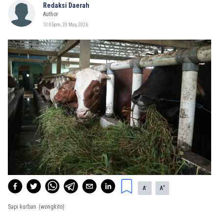
Redaksi Daerah
Author
10:05pm, 20 May, 2026
-
+
A
A
Sapi kurban
(wongkito)