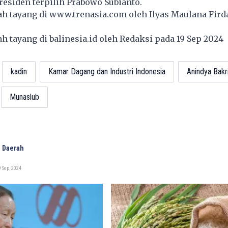
residen terpilih Prabowo Subianto.
lah tayang di
www.trenasia.com
oleh Ilyas Maulana Fird
lah tayang di
balinesia.id
oleh Redaksi pada 19 Sep 2024
kadin
Kamar Dagang dan Industri Indonesia
Anindya Bakr
Munaslub
 Daerah
 Sep, 2024