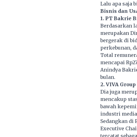
Lalu apa saja 
Bisnis dan Us
1. PT Bakrie 
Berdasarkan l
merupakan Dire
bergerak di bid
perkebunan, da
Total remunera
mencapai Rp27,
Anindya Bakrie
bulan.
2. VIVA Group
Dia juga merup
mencakup stasi
bawah kepemim
industri media
Sedangkan di P
Executive Cha
tercatat sebag