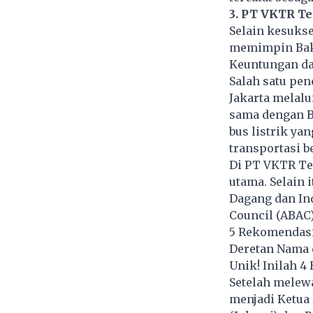
3. PT VKTR Te
Selain kesukse
memimpin Bakr
Keuntungan dar
Salah satu pen
Jakarta melalu
sama dengan B
bus listrik y
transportasi b
Di PT VKTR Te
utama. Selain
Dagang dan Ind
Council (ABAC)
5 Rekomendasi 
Deretan Nama d
Unik! Inilah 
Setelah melew
menjadi Ketua