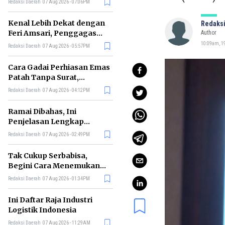
Redaksi Daerah
07 Aug 2026 - 07:06PM
di RI
Kenal Lebih Dekat dengan
Redaksi
Feri Amsari, Penggagas
Author
Kabinet Bayangan
10:09am, 19
Redaksi Daerah
07 Aug 2026 - 05:57PM
Cara Gadai Perhiasan Emas
Patah Tanpa Surat,
Ternyata Tetap Bisa!
Redaksi Daerah
07 Aug 2026 - 04:12PM
Ramai Dibahas, Ini
Penjelasan Lengkap
tentang Konsep Kabinet
Redaksi Daerah
07 Aug 2026 - 02:49PM
Bayangan
Tak Cukup Serbabisa,
Begini Cara Menemukan
'Spike' agar CV Dilirik HR
Redaksi Daerah
07 Aug 2026 - 01:34PM
Ini Daftar Raja Industri
Logistik Indonesia
Redaksi Daerah
07 Aug 2026 - 11:29AM