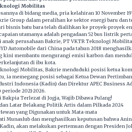
knologi Mobilitas
sannya di bidang media, pria kelahiran 10 November 197
ie Group dalam peralihan ke sektor energi baru dan t
i bisnis batu bara telah dialihkan ke proyek-proyek ene
capaian utamanya adalah pengadaan 52 bus listrik pert
i anak perusahaan Bakrie, PT VKTR Teknologi Mobilita
YD Automobile dari China pada tahun 2018 menghasil
ang kini membantu mengurangi emisi karbon dan mend
erkelanjutan di ibu kota.
knologi Mobilitas, Bakrie menduduki posisi ketua kom
 itu, ia memegang posisi sebagai Ketua Dewan Pertimb
ustri Indonesia (Kadin) dan Direktur APEC Business A
 periode 2021-2026.
Bakpia Terlezat di Jogja, Wajib Dibawa Pulang!
an Latar Belakang Politik Artis dalam Pilkada 2024
4 Hewan yang Digunakan untuk Mata-mata
ati Munaslub dan menghasilkan keputusan bahwa Anind
 Kadin, akan melakukan pertemuan dengan Presiden J