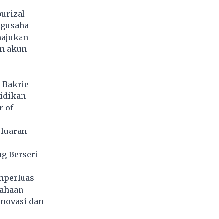
burizal
ngusaha
majukan
an akun
 Bakrie
didikan
r of
luaran
g Berseri
emperluas
sahaan-
inovasi dan