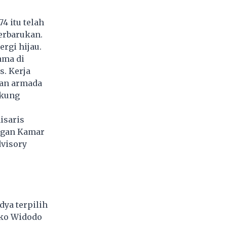
4 itu telah
erbarukan.
rgi hijau.
ama di
s. Kerja
kan armada
ukung
isaris
angan Kamar
dvisory
ya terpilih
oko Widodo