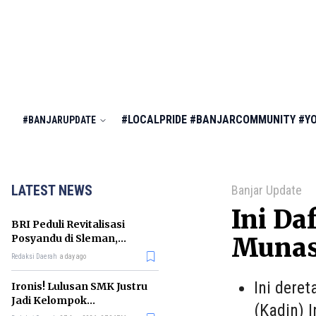
#LOCALPRIDE
#BANJARCOMMUNITY
#Y
#BANJARUPDATE
LATEST NEWS
Banjar Update
Ini Da
BRI Peduli Revitalisasi
Posyandu di Sleman,
Munas
Dorong Penurunan
Redaksi Daerah
a day ago
Stunting
Ini dere
Ironis! Lulusan SMK Justru
Jadi Kelompok
(Kadin) 
Pengangguran Terbanyak