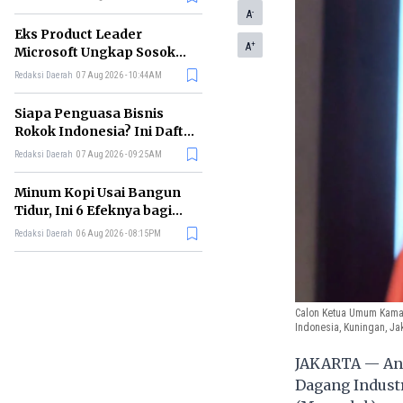
-
A
Eks Product Leader
+
A
Microsoft Ungkap Sosok
yang Paling Cocok
Redaksi Daerah
07 Aug 2026 - 10:44AM
Memimpin di Era AI
Siapa Penguasa Bisnis
Rokok Indonesia? Ini Daftar
Perusahaan Terbesarnya
Redaksi Daerah
07 Aug 2026 - 09:25AM
Minum Kopi Usai Bangun
Tidur, Ini 6 Efeknya bagi
Kesehatan Tubuh
Redaksi Daerah
06 Aug 2026 - 08:15PM
Calon Ketua Umum Kamar
Indonesia, Kuningan, Jak
JAKARTA —
An
Dagang Industr