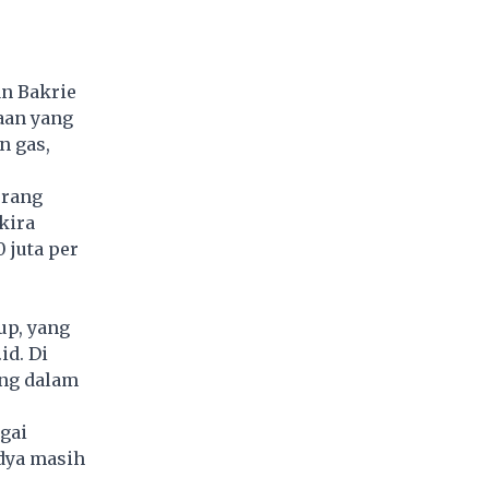
n Bakrie
aan yang
n gas,
orang
kira
 juta per
up, yang
id. Di
ng dalam
gai
ndya masih