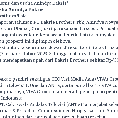
bisnis dan usaha Anindya Bakrie?
aha Anindya Bakrie
Brothers Tbk
aporan tahunan PT Bakrie Brothers Tbk, Anindya Novya
ktur Utama (Dirut) dari perusahaan tersebut. Perusah
ang infrastruktur, kendaraan listrik, listrik, minyak da
n properti ini dipimpin olehnya.
si untuk keseluruhan dewan direksi terdiri atas lima 
7 miliar di tahun 2023. Sehingga dalam satu bulan kira-
 mendapatkan upah dari Bakrie Brothers sekitar Rp450
akan pendiri sekaligus CEO Visi Media Asia (VIVA) Gro
un televisi tvOne dan ANTV, serta portal berita VIVA.co.
pinannya, VIVA Group telah meraih pencapaian penti
 Indonesia.
T. Cakrawala Andalas Televisi (ANTV) ia menjabat seba
irman & President Commissioner. Hingga saat ini, Ani
ai pimpinan dari perusahaan-perusahaan tersebut.