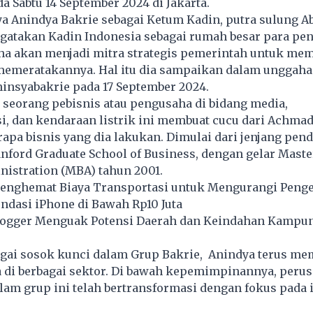
a Sabtu 14 September 2024 di Jakarta.
ya Anindya Bakrie sebagai Ketum Kadin, putra sulung A
ngatakan Kadin Indonesia sebagai rumah besar para pe
aha akan menjadi mitra strategis pemerintah untuk me
emeratakannya. Hal itu dia sampaikan dalam unggah
insyabakrie pada 17 September 2024.
 seorang pebisnis atau pengusaha di bidang media,
, dan kendaraan listrik ini membuat cucu dari Achmad
apa bisnis yang dia lakukan. Dimulai dari jenjang pen
nford Graduate School of Business, dengan gelar Maste
nistration (MBA) tahun 2001.
nghemat Biaya Transportasi untuk Mengurangi Penge
dasi iPhone di Bawah Rp10 Juta
Blogger Menguak Potensi Daerah dan Keindahan Kampun
bagai sosok kunci dalam Grup Bakrie, Anindya terus m
a di berbagai sektor. Di bawah kepemimpinannya, peru
am grup ini telah bertransformasi dengan fokus pada 