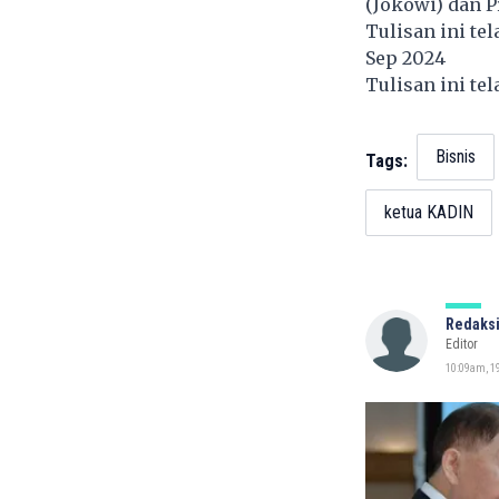
(Jokowi) dan P
Tulisan ini te
Sep 2024
Tulisan ini te
Bisnis
Tags:
ketua KADIN
Redaksi
Editor
10:09am, 19