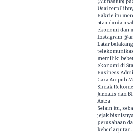
(Munaslub) pad
Usai terpilihn
Bakrie itu me
atau dunia us
ekonomi dan m
Instagram @an
Latar belakang
telekomunikasi
memiliki beber
ekonomi di Sta
Business Admi
Cara Ampuh Me
Simak Rekomen
Jurnalis dan 
Astra
Selain itu, se
jejak bisnisny
perusahaan dal
keberlanjutan.