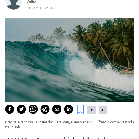
Author
11:12am, 11 Dec, 2025
-
+
A
A
Ciri-ciri Datangnya Tsunami dan Cara Menyelamatkan Diri,
(freepik.com/wirestock)
Wajib Tahu!