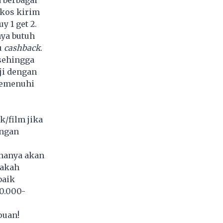
kos kirim
y 1 get 2.
ya butuh
u
cashback
.
sehingga
aji dengan
memenuhi
k/film jika
engan
 hanya akan
pakah
baik
0.000-
puan!