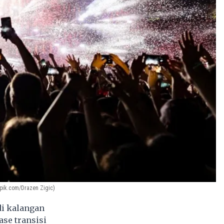
pik.com/Drazen Zigic)
di kalangan
ase transisi