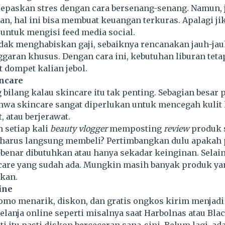
paskan stres dengan cara bersenang-senang. Namun, ji
an, hal ini bisa membuat keuangan terkuras. Apalagi ji
 untuk mengisi feed media social.
idak menghabiskan gaji, sebaiknya rencanakan jauh-jau
garan khusus. Dengan cara ini, kebutuhan liburan teta
 dompet kalian jebol.
incare
 bilang kalau skincare itu tak penting. Sebagian besa
ahwa skincare sangat diperlukan untuk mencegah kulit
, atau berjerawat.
 setiap kali
beauty vlogger
memposting
review
produk 
n harus langsung membeli? Pertimbangkan dulu apakah
-benar dibutuhkan atau hanya sekadar keinginan. Selain 
ncare yang sudah ada. Mungkin masih banyak produk y
kan.
ine
romo menarik, diskon, dan gratis ongkos kirim menjad
belanja online seperti misalnya saat Harbolnas atau Blac
ti itu pasti diskon berceceran sana-sini. Belum lagi, ad