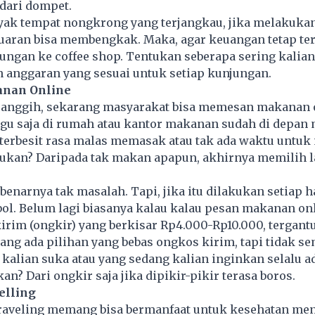
dari dompet.
yak tempat nongkrong yang terjangkau, jika melakukan
uaran bisa membengkak. Maka, agar keuangan tetap terj
ungan ke coffee shop. Tentukan seberapa sering kalian
 anggaran yang sesuai untuk setiap kunjungan.
anan Online
anggih, sekarang masyarakat bisa memesan makanan 
u saja di rumah atau kantor makanan sudah di depan m
 terbesit rasa malas memasak atau tak ada waktu untu
bukan? Daripada tak makan apapun, akhirnya memilih 
ebenarnya tak masalah. Tapi, jika itu dilakukan setiap 
bol. Belum lagi biasanya kalau kalau pesan makanan on
irim (ongkir) yang berkisar Rp4.000-Rp10.000, tergant
ng ada pilihan yang bebas ongkos kirim, tapi tidak s
kalian suka atau yang sedang kalian inginkan selalu 
kan? Dari ongkir saja jika dipikir-pikir terasa boros.
elling
traveling memang bisa bermanfaat untuk kesehatan men