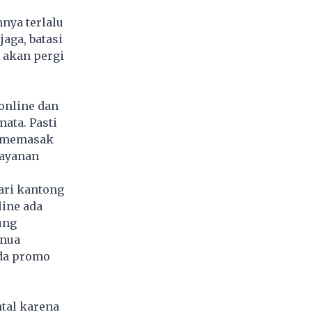
nya terlalu
aga, batasi
 akan pergi
online dan
ata. Pasti
k memasak
layanan
hari kantong
line ada
ung
emua
ada promo
tal karena