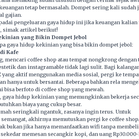
euangan tetap bermasalah. Dompet sering kali sudah j
l gajian.
padai pengeluaran gaya hidup ini jika keuangan kalian 
, simak artikel berikut!
ekinian yang Bikin Dompet Jebol
pa gaya hidup kekinian yang bisa bikin dompet jebol:
di Kafe
ng, mencari coffee shop atau tempat nongkrong dengan
stetik dan instagramable tidak lagi sulit. Bagi kalanga
 yang aktif menggunakan media sosial, pergi ke tempa
kan hanya untuk bersantai. Beberapa bahkan rela meng
i bisa berfoto di coffee shop yang mewah.
u, gaya hidup kekinian yang memungkinkan bekerja se
utuhkan biaya yang cukup besar.
umah seringkali ngantuk, rasanya ingin terus. Untuk
semangat, akhirnya memutuskan pergi ke coffee shop.
nak bukan jika hanya memanfaatkan wifi tanpa membeli
, sekedar memesan secangkir kopi, dan uang Rp30.000