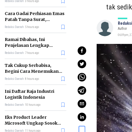
Redaksi Daerah
3 hours ago
tak sedik
Cara Gadai Perhiasan Emas
Patah Tanpa Surat,
Redaksi
Ternyata Tetap Bisa!
Redaksi Daerah
5 hours ago
Author
06:09pm, 27
Ramai Dibahas, Ini
Penjelasan Lengkap
tentang Konsep Kabinet
Redaksi Daerah
7 hours ago
Bayangan
Tak Cukup Serbabisa,
Begini Cara Menemukan
'Spike' agar CV Dilirik HR
Redaksi Daerah
8 hours ago
Ini Daftar Raja Industri
Logistik Indonesia
Redaksi Daerah
10 hours ago
Eks Product Leader
Microsoft Ungkap Sosok
yang Paling Cocok
Redaksi Daerah
11 hours ago