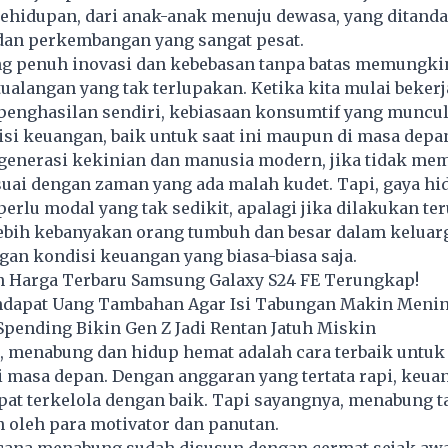
kehidupan, dari anak-anak menuju dewasa, yang ditand
an perkembangan yang sangat pesat.
g penuh inovasi dan kebebasan tanpa batas memungki
alangan yang tak terlupakan. Ketika kita mulai bekerj
enghasilan sendiri, kebiasaan
konsumtif
yang muncul
si keuangan, baik untuk saat ini maupun di masa depa
generasi kekinian dan manusia modern, jika tidak mem
uai dengan zaman yang ada malah kudet. Tapi, gaya hi
perlu modal yang tak sedikit, apalagi jika dilakukan te
ebih kebanyakan orang tumbuh dan besar dalam keluar
an kondisi keuangan yang biasa-biasa saja.
an Harga Terbaru Samsung Galaxy S24 FE Terungkap!
endapat Uang Tambahan Agar Isi Tabungan Makin Meni
pending Bikin Gen Z Jadi Rentan Jatuh Miskin
u, menabung dan hidup hemat adalah cara terbaik untu
 masa depan. Dengan anggaran yang tertata rapi, keua
pat terkelola dengan baik. Tapi sayangnya, menabung 
 oleh para motivator dan panutan.
ana menabung sudah disusun dengan cermat sejak awa