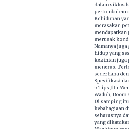
dalam siklus 
pertumbuhan d
Kehidupan yan
merasakan petu
mendapatkan p
merusak kondi
Namanya juga 
hidup yang ses
kekinian juga 
menerus. Terl
sederhana deng
Spesifikasi d
5 Tips Jitu M
Waduh, Doom S
Di samping it
kebahagiaan di
seharusnya da
yang dikatakan
Meskipun renc