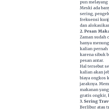
pun melayang 
Meski ada ban
sering, pengel
frekuensi kunj
dan alokasikan
2. Pesan Mak
Zaman sudah c
hanya menungg
kalian pernah
karena sibuk 
pesan antar.
Hal tersebut s
kalian akan je
biaya ongkos k
jaraknya. Mema
makanan yang 
gratis ongkir, 
3. Sering Trav
Berlibur atau 