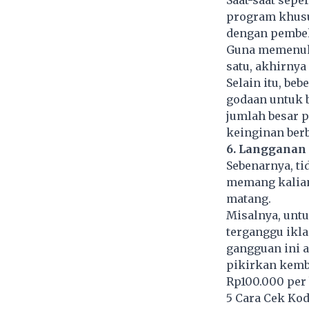
program khusu
dengan pembe
Guna memenuhi
satu, akhirny
Selain itu, be
godaan untuk b
jumlah besar 
keinginan berb
6. Langganan
Sebenarnya, ti
memang kalia
matang.
Misalnya, unt
terganggu ikl
gangguan ini a
pikirkan kemb
Rp100.000 per 
5 Cara Cek Ko