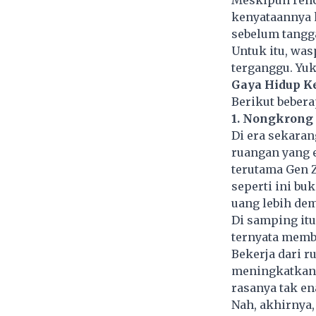
kenyataannya k
sebelum tangga
Untuk itu, was
terganggu. Yuk
Gaya Hidup K
Berikut bebera
1. Nongkrong 
Di era sekara
ruangan yang e
terutama Gen Z
seperti ini bu
uang lebih dem
Di samping it
ternyata memb
Bekerja dari r
meningkatkan 
rasanya tak e
Nah, akhirnya