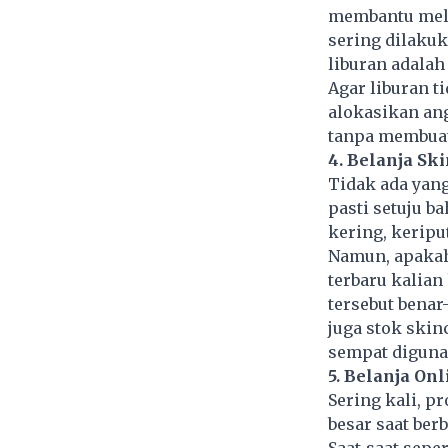
membantu mele
sering dilakuk
liburan adalah
Agar liburan t
alokasikan ang
tanpa membuat
4. Belanja Sk
Tidak ada yang
pasti setuju b
kering, keriput
Namun, apakah
terbaru kalia
tersebut benar
juga stok ski
sempat diguna
5. Belanja Onl
Sering kali, p
besar saat ber
Saat-saat seper