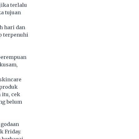
ka terlalu
ka tujuan
h hari dan
p terpenuhi
r perempuan
 kusam,
skincare
 produk
itu, cek
ang belum
i godaan
k Friday.
a berbagai