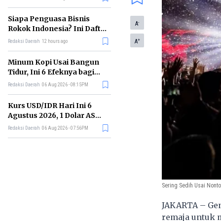
Memimpin di Era AI
Siapa Penguasa Bisnis
-
A
Rokok Indonesia? Ini Daftar
Perusahaan Terbesarnya
+
A
Redaksi Daerah
12 hours ago
Minum Kopi Usai Bangun
Tidur, Ini 6 Efeknya bagi
Kesehatan Tubuh
Redaksi Daerah
06 Aug 2026 - 08:15PM
Kurs USD/IDR Hari Ini 6
Agustus 2026, 1 Dolar AS
Kini Berapa Rupiah?
Redaksi Daerah
06 Aug 2026 - 07:56PM
Sering Sedih Usai Nont
JAKARTA – Gene
remaja untuk m