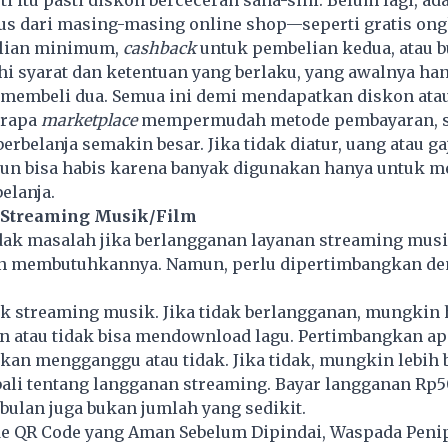
s dari masing-masing online shop—seperti gratis ong
lian minimum,
cashback
untuk pembelian kedua, atau bu
 syarat dan ketentuan yang berlaku, yang awalnya han
a membeli dua. Semua ini demi mendapatkan diskon ata
berapa
marketplace
mempermudah metode pembayaran, 
erbelanja semakin besar. Jika tidak diatur, uang atau g
pun bisa habis karena banyak digunakan hanya untuk 
elanja.
 Streaming Musik/Film
dak masalah jika berlangganan layanan streaming musi
n membutuhkannya. Namun, perlu dipertimbangkan d
uk streaming musik. Jika tidak berlangganan, mungkin
an atau tidak bisa mendownload lagu. Pertimbangkan a
kan mengganggu atau tidak. Jika tidak, mungkin lebih 
ali tentang langganan streaming. Bayar langganan Rp5
bulan juga bukan jumlah yang sedikit.
de QR Code yang Aman Sebelum Dipindai, Waspada Peni