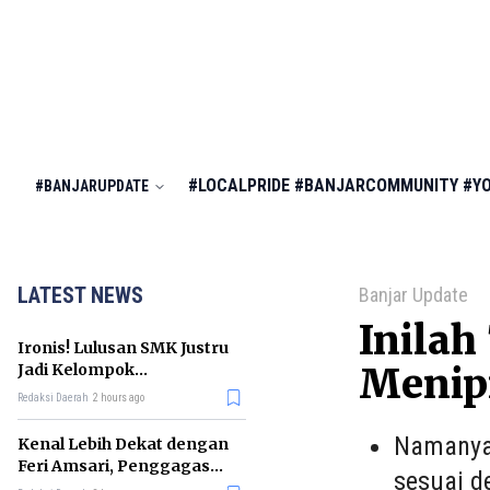
#LOCALPRIDE
#BANJARCOMMUNITY
#Y
#BANJARUPDATE
LATEST NEWS
Banjar Update
Inilah
Ironis! Lulusan SMK Justru
Jadi Kelompok
Menip
Pengangguran Terbanyak
Redaksi Daerah
2 hours ago
di RI
Namanya 
Kenal Lebih Dekat dengan
Feri Amsari, Penggagas
sesuai d
Kabinet Bayangan