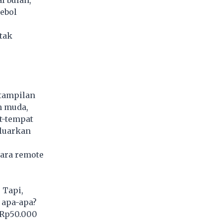
ebol
tak
 tampilan
n muda,
t-tempat
eluarkan
cara remote
 Tapi,
 apa-apa?
-Rp50.000