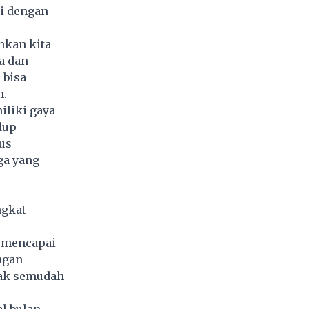
ai dengan
nkan kita
a dan
 bisa
n.
iliki gaya
dup
rus
ga yang
ngkat
k mencapai
ngan
tak semudah
l bulan,