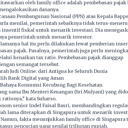
ditawarkan oleh family office adalah pembebasan pajak 
 mengalokasikan dananya.
canaan Pembangunan Nasional (PPN) atau Kepala Bappe
rfa menilai, pemerintah sebaiknya tidak terus-meneru
nsentif fiskal untuk menarik investasi. Dia menegaska
ya pemerintah untuk menarik investor.
elamanya hal itu perlu dilakukan lewat pemberian insent
basan pajak. Pasalnya, pemerintah juga perlu meningk
lalui kenaikan tax ratio. Pembebasan pajak dianggap
dengan semangat tersebut.
arah Judi Online: dari Antigua ke Seluruh Dunia
ih Bank Digital yang Aman
7 Bahaya Konsumsi Kecubung Bagi Kesehatan
ang sama Ibu Menteri Keuangan (Sri Mulyani) yang did
rationya,” kata Suharso.
nom senior Indef Faisal Basri, membandingkan regulas
dah lama diterapkan di Singapura untuk menarik invest
 Namun, fakta menunjukkan family office di Singapura 
 kasus pencucian uang senilai triliunan rupiah.