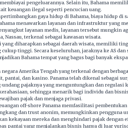
 membiayai pengeluarannya. Selain itu, Bahama memili
kait keuangan ilegal seperti
pencucian uang
.
ertimbangkan gaya hidup di Bahama, biaya hidup di sa
Bahama menawarkan layanan dan infrastruktur yang m
enyangkut layanan medis, layanan tersebut mungkin a
, Nassau, terkenal sebagai kawasan wisata.
i yang diharapkan sebagai daerah wisata, memiliki tin
 cukup tinggi. Secara keseluruhan, jaraknya ke AS dan
njadikan Bahama tempat yang bagus bagi banyak ekspat
 negara Amerika Tengah yang terkenal dengan berbaga
t, pantai, dan kasino. Panama telah dikenal sebagai sur
-undang pajaknya yang menguntungkan dan regulasi 
erahasiaan, sehingga menarik bagi individu dan bisni
wajiban pajak dan menjaga privasi.
 keuangan off-shore Panama memfasilitasi pembentukan
ngkang dan trust anonim, memungkinkan pengguna u
n kekayaan mereka dan menghindari pajak dengan efe
as pantai yang menjalankan bisnis hanya di luar yuris