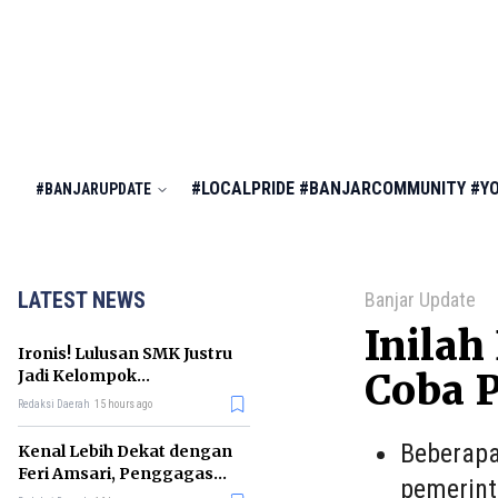
#LOCALPRIDE
#BANJARCOMMUNITY
#Y
#BANJARUPDATE
LATEST NEWS
Banjar Update
Inilah
Ironis! Lulusan SMK Justru
Jadi Kelompok
Coba 
Pengangguran Terbanyak
Redaksi Daerah
15 hours ago
di RI
Beberapa
Kenal Lebih Dekat dengan
Feri Amsari, Penggagas
pemerint
Kabinet Bayangan