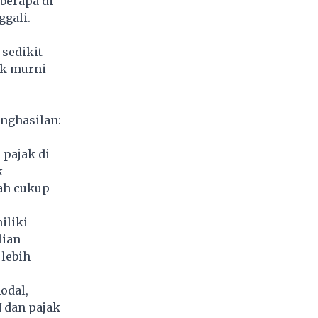
berapa di
gali.
sedikit
ak murni
enghasilan:
 pajak di
k
ah cukup
iliki
lian
lebih
odal,
 dan pajak