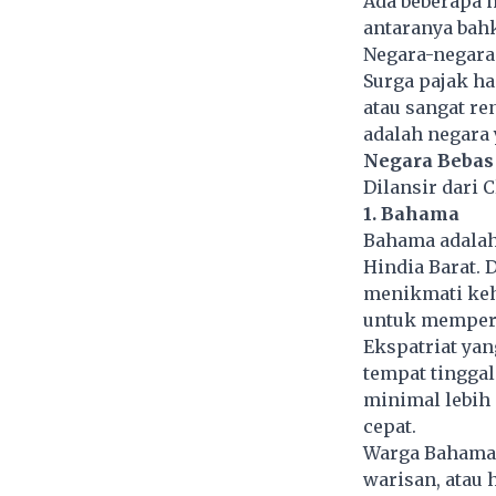
Ada beberapa n
antaranya bah
Negara-negara 
Surga pajak h
atau sangat re
adalah negara
Negara Bebas
Dilansir dari 
1. Bahama
Bahama adalah 
Hindia Barat. 
menikmati keh
untuk mempero
Ekspatriat ya
tempat tingga
minimal lebih
cepat.
Warga Bahama 
warisan, atau