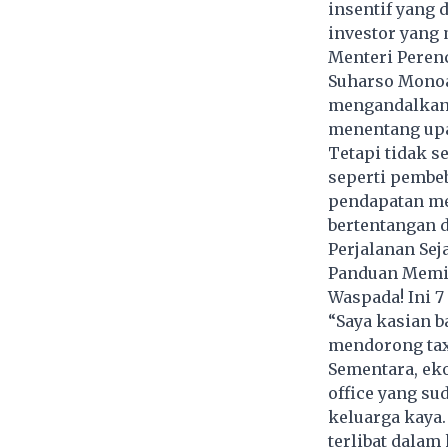
insentif yang 
investor yang
Menteri Peren
Suharso Monoa
mengandalkan i
menentang upa
Tetapi tidak s
seperti pembe
pendapatan me
bertentangan 
Perjalanan Sej
Panduan Memil
Waspada! Ini 
“Saya kasian b
mendorong tax 
Sementara, eko
office yang su
keluarga kaya.
terlibat dalam