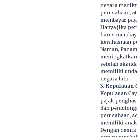
negara menikm
perusahaan, at
membayar paja
Hanya jika per
harus membaya
kerahasiaan p
Namun, Panama
meningkatkan 
setelah skanda
memiliki unda
negara lain.
3. Kepulauan
Kepulauan Caym
pajak penghasi
dan pemotongan
perusahaan, s
memiliki anak
Dengan demiki