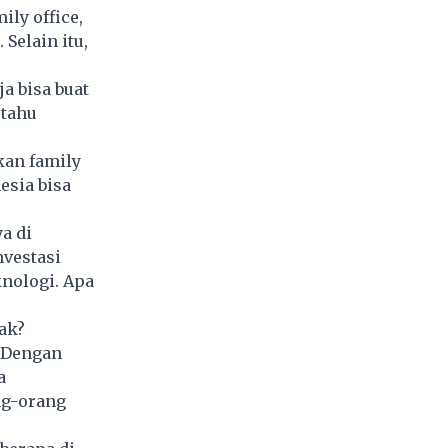
ly office,
Selain itu,
a bisa buat
 tahu
kan family
esia bisa
a di
nvestasi
knologi. Apa
jak?
. Dengan
a
ng-orang