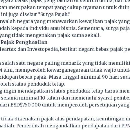
egara bebas pajak penghasilan di seluruh dunia, dan be
kan merupakan tempat yang cukup nyaman untuk diting
ini juga disebut “Surga Pajak.”
anyalah negara yang menawarkan kewajiban pajak yang 
ndah kepada individu atau bisnis. Sementara, surga paj
 yang tidak mengenakan pajak sama sekali.
 Pajak Penghasilan
Cleartax dan Investopedia, berikut negara bebas pajak p
salah satu negara paling menarik yang tidak memiliki
Di sini, memperoleh kewarganegaraan tidak wajib untu
idupan bebas pajak. Masa tinggal minimal 90 hari sud
leh status penduduk tetap.
ng ingin mendapatkan status penduduk tetap harus mem
l selama minimal 10 tahun dan memenuhi syarat pembe
 dari BSD$750.000 untuk memperoleh persetujuan yang 
tidak dikenakan pajak atas pendapatan, keuntungan m
 hadiah. Pemerintah mengandalkan pendapatan dari PPN