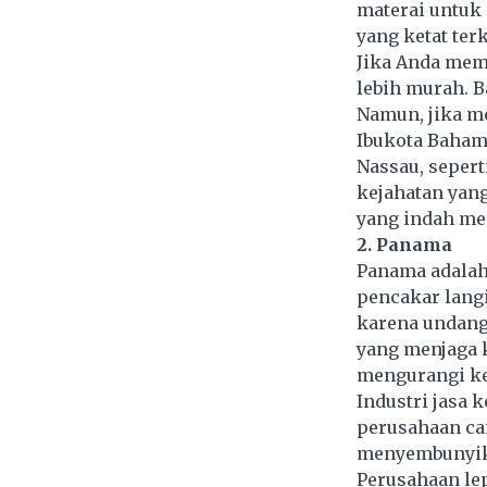
materai untuk
yang ketat ter
Jika Anda memp
lebih murah. 
Namun, jika m
Ibukota Bahama
Nassau, sepert
kejahatan yang
yang indah me
2. Panama
Panama adalah
pencakar langi
karena undang
yang menjaga k
mengurangi ke
Industri jasa
perusahaan ca
menyembunyika
Perusahaan lep