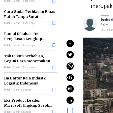
Redaksi Daerah
16 hours ago
merupaka
Cara Gadai Perhiasan Emas
Patah Tanpa Surat,
Redaksi
Ternyata Tetap Bisa!
Redaksi Daerah
18 hours ago
Author
05:07pm, 19
Ramai Dibahas, Ini
Penjelasan Lengkap
tentang Konsep Kabinet
Redaksi Daerah
19 hours ago
Bayangan
Tak Cukup Serbabisa,
Begini Cara Menemukan
'Spike' agar CV Dilirik HR
Redaksi Daerah
20 hours ago
Ini Daftar Raja Industri
Logistik Indonesia
Redaksi Daerah
a day ago
Eks Product Leader
Microsoft Ungkap Sosok
yang Paling Cocok
Redaksi Daerah
a day ago