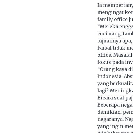
Ia mempertany
mengingat kons
family office 
“Mereka enggak
cuci uang, tam
tujuannya apa,
Faisal tidak m
office. Masala
fokus pada inv
“Orang kaya di
Indonesia. Abs
yang berkualit
lagi? Meningka
Bicara soal pa
Beberapa nega
demikian, pem
negaranya. Neg
yang ingin me