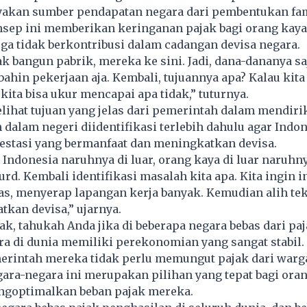
akan sumber pendapatan negara dari pembentukan fami
ep ini memberikan keringanan pajak bagi orang kaya. 
juga tidak berkontribusi dalam cadangan devisa negara.
 bangun pabrik, mereka ke sini. Jadi, dana-dananya saj
bahin pekerjaan aja. Kembali, tujuannya apa? Kalau kita
 kita bisa ukur mencapai apa tidak,” tuturnya.
elihat tujuan yang jelas dari pemerintah dalam mendiri
h dalam negeri diidentifikasi terlebih dahulu agar Indon
estasi yang bermanfaat dan meningkatkan devisa.
 Indonesia naruhnya di luar, orang kaya di luar naruhny
urd. Kembali identifikasi masalah kita apa. Kita ingin i
as, menyerap lapangan kerja banyak. Kemudian alih te
tkan devisa,” ujarnya.
jak, tahukah Anda jika di beberapa negara bebas dari pa
ra di dunia memiliki perekonomian yang sangat stabil
erintah mereka tidak perlu memungut
pajak
dari warg
ara-negara ini merupakan pilihan yang tepat bagi ora
ngoptimalkan beban pajak mereka.