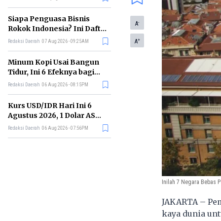
Memimpin di Era AI
Siapa Penguasa Bisnis
-
A
Rokok Indonesia? Ini Daftar
Perusahaan Terbesarnya
+
A
Redaksi Daerah
07 Aug 2026 - 09:25AM
Minum Kopi Usai Bangun
Tidur, Ini 6 Efeknya bagi
Kesehatan Tubuh
Redaksi Daerah
06 Aug 2026 - 08:15PM
Kurs USD/IDR Hari Ini 6
Agustus 2026, 1 Dolar AS
Kini Berapa Rupiah?
Redaksi Daerah
06 Aug 2026 - 07:56PM
Inilah 7 Negara Bebas P
JAKARTA – Pem
kaya dunia unt