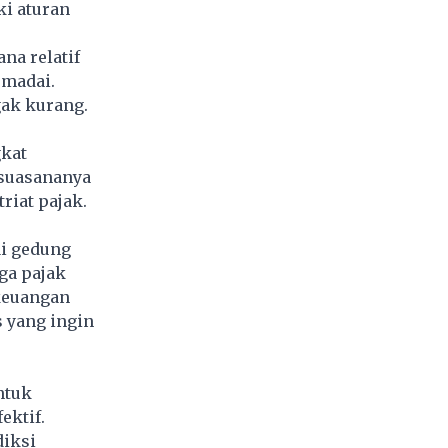
ki aturan
na relatif
emadai.
gak kurang.
gkat
 suasananya
riat pajak.
i gedung
ga pajak
keuangan
s yang ingin
ntuk
ktif.
diksi