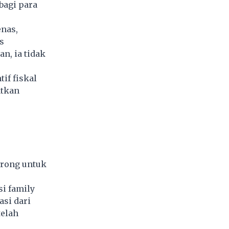
bagi para
nas,
s
n, ia tidak
if fiskal
atkan
orong untuk
i family
asi dari
telah