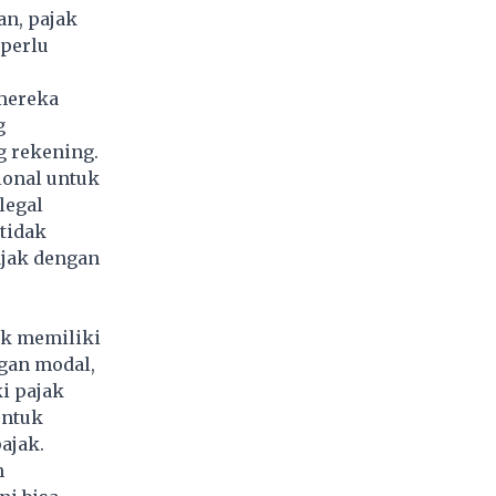
an, pajak
 perlu
 mereka
g
g rekening.
onal untuk
legal
tidak
ajak dengan
ak memiliki
ngan modal,
i pajak
untuk
ajak.
h