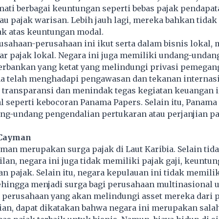
ati berbagai keuntungan seperti bebas pajak pendapat
au pajak warisan. Lebih jauh lagi, mereka bahkan tidak
k atas keuntungan modal.
usahaan-perusahaan ini ikut serta dalam bisnis lokal,
r pajak lokal. Negara ini juga memiliki undang-undan
erbankan yang ketat yang melindungi privasi pemegan
 telah menghadapi pengawasan dan tekanan internasi
transparansi dan menindak tegas kegiatan keuangan i
l seperti kebocoran Panama Papers. Selain itu, Panama 
ng-undang pengendalian pertukaran atau perjanjian p
 Cayman
an merupakan surga pajak di Laut Karibia. Selain tid
lan, negara ini juga tidak memiliki pajak gaji, keuntu
 pajak. Selain itu, negara kepulauan ini tidak memilik
ehingga menjadi surga bagi perusahaan multinasional 
 perusahaan yang akan melindungi asset mereka dari p
an, dapat dikatakan bahwa negara ini merupakan sala