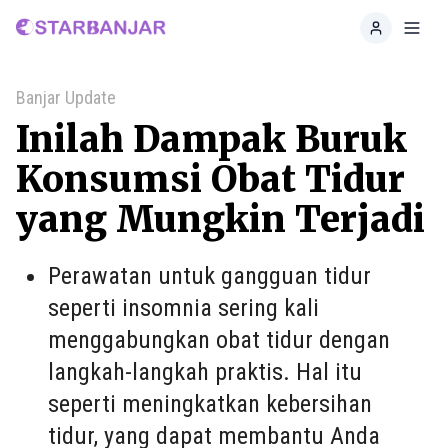
Home
Toggl
Banjar Update
Inilah Dampak Buruk
Konsumsi Obat Tidur
yang Mungkin Terjadi
Perawatan untuk gangguan tidur
seperti insomnia sering kali
menggabungkan obat tidur dengan
langkah-langkah praktis. Hal itu
seperti meningkatkan kebersihan
tidur, yang dapat membantu Anda