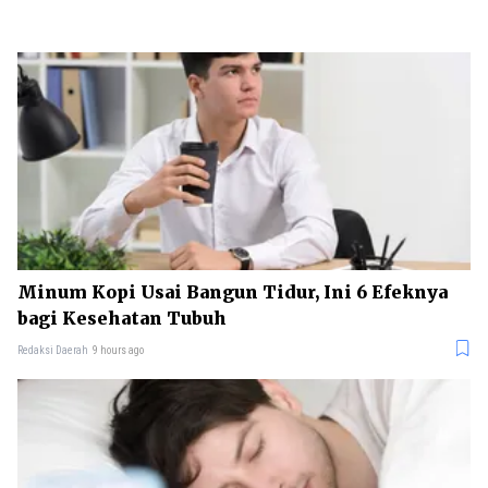
Minum Kopi Usai Bangun Tidur, Ini 6 Efeknya
bagi Kesehatan Tubuh
Redaksi Daerah
9 hours ago