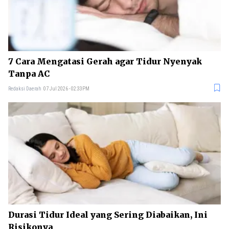
7 Cara Mengatasi Gerah agar Tidur Nyenyak
Tanpa AC
Redaksi Daerah
07 Jul 2026 - 02:33PM
Durasi Tidur Ideal yang Sering Diabaikan, Ini
Risikonya