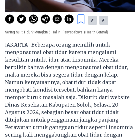
-
+
A
A
Sering Sulit Tidur? Mungkin 5 Hal Ini Penyebabnya
(Health Central)
JAKARTA -Beberapa orang memilih untuk
mengonsumsi obat tidur karena mengalami
kesulitan untukt idur atau insomnia. Mereka
berpikir bahwa dengan mengonsumsi obat tidur,
maka mereka bisa segera tidur dengan lelap.
Namun kenyataannya, obat tidur tidak dapat
mengobati kondisi tersebut, bahkan hanya
memperburuk masalah saja. Dikutip dari website
Dinas Kesehatan Kabupaten Solok, Selasa, 20
Agustus 2024, sebagian besar obat tidur tidak
ditujukan untuk penggunaan jangka panjang.
Perawatan untuk gangguan tidur seperti insomnia
sering kali menggabungkan obat tidur dengan