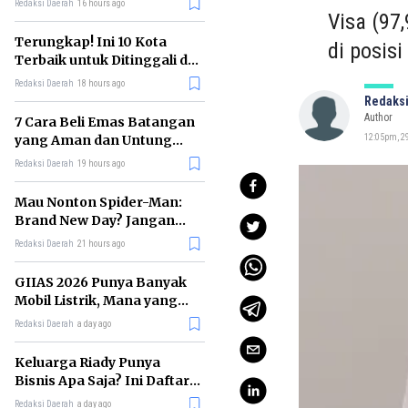
Redaksi Daerah
16 hours ago
Visa (97
Terungkap! Ini 10 Kota
di posisi
Terbaik untuk Ditinggali di
Dunia Tahun 2026
Redaksi Daerah
18 hours ago
Redaksi
Author
7 Cara Beli Emas Batangan
yang Aman dan Untung
12:05pm, 29
untuk Pemula
Redaksi Daerah
19 hours ago
Mau Nonton Spider-Man:
Brand New Day? Jangan
Lewatkan 6 Film Penting
Redaksi Daerah
21 hours ago
Ini
GIIAS 2026 Punya Banyak
Mobil Listrik, Mana yang
Cocok untuk Gaji Rp10 Juta?
Redaksi Daerah
a day ago
Keluarga Riady Punya
Bisnis Apa Saja? Ini Daftar
Kerajaan Usahanya
Redaksi Daerah
a day ago