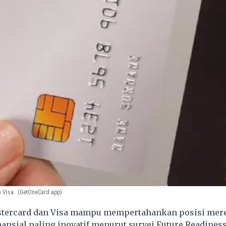
 Visa.
(GetOneCard.app)
tercard dan Visa mampu mempertahankan posisi mere
ansial paling inovatif menurut survei Future Readiness