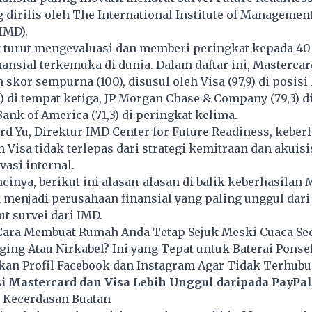
g dirilis oleh The International Institute of Managemen
IMD).
t turut mengevaluasi dan memberi peringkat kepada 40
ansial terkemuka di dunia. Dalam daftar ini, Mastercar
skor sempurna (100), disusul oleh Visa (97,9) di posisi
) di tempat ketiga, JP Morgan Chase & Company (79,3) di
ank of America (71,3) di peringkat kelima.
 Yu, Direktur IMD Center for Future Readiness, keber
 Visa tidak terlepas dari strategi kemitraan dan akuisis
vasi internal.
ncinya, berikut ini alasan-alasan di balik keberhasilan
 menjadi perusahaan finansial yang paling unggul dari
t survei dari IMD.
 Cara Membuat Rumah Anda Tetap Sejuk Meski Cuaca Se
rging Atau Nirkabel? Ini yang Tepat untuk Baterai Ponse
an Profil Facebook dan Instagram Agar Tidak Terhubu
i Mastercard dan Visa Lebih Unggul daripada PayPal
i Kecerdasan Buatan