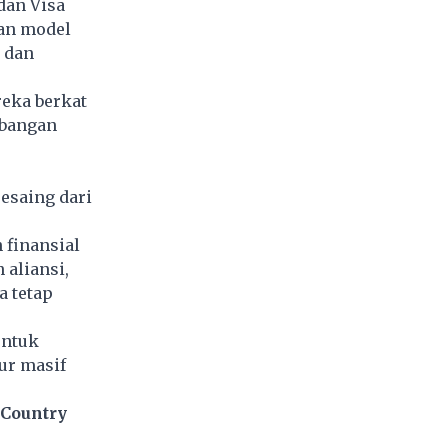
dan Visa
an model
l dan
eka berkat
mbangan
esaing dari
 finansial
 aliansi,
a tetap
untuk
ur masif
 Country