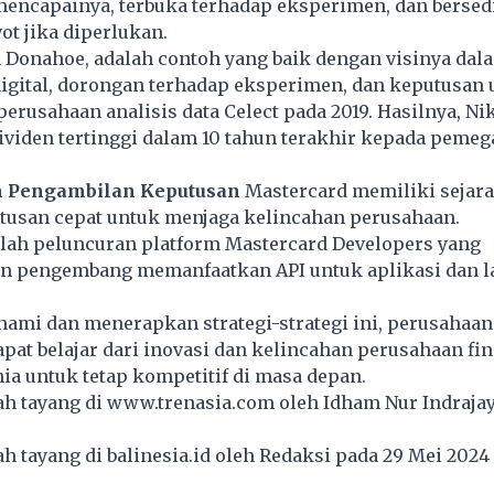
mencapainya, terbuka terhadap eksperimen, dan bersed
ot jika diperlukan.
 Donahoe, adalah contoh yang baik dengan visinya dal
digital, dorongan terhadap eksperimen, dan keputusan 
erusahaan analisis data Celect pada 2019. Hasilnya, Ni
viden tertinggi dalam 10 tahun terakhir kepada peme
am Pengambilan Keputusan
Mastercard memiliki sejar
usan cepat untuk menjaga kelincahan perusahaan.
lah peluncuran platform Mastercard Developers yang
 pengembang memanfaatkan API untuk aplikasi dan l
mi dan menerapkan strategi-strategi ini, perusahaa
apat belajar dari inovasi dan kelincahan perusahaan fin
a untuk tetap kompetitif di masa depan.
lah tayang di
www.trenasia.com
oleh Idham Nur Indrajay
lah tayang di
balinesia.id
oleh Redaksi pada 29 Mei 202