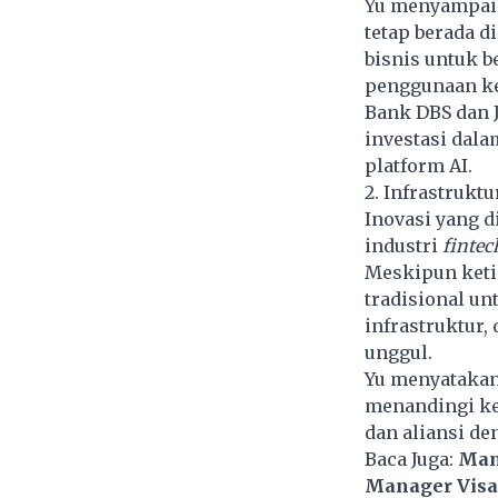
Yu menyampaik
tetap berada 
bisnis untuk b
penggunaan ke
Bank DBS dan 
investasi dala
platform AI.
2. Infrastrukt
Inovasi yang d
industri
fintec
Meskipun keti
tradisional un
infrastruktur,
unggul.
Yu menyatakan
menandingi ke
dan aliansi de
Baca Juga:
Man
Manager Visa