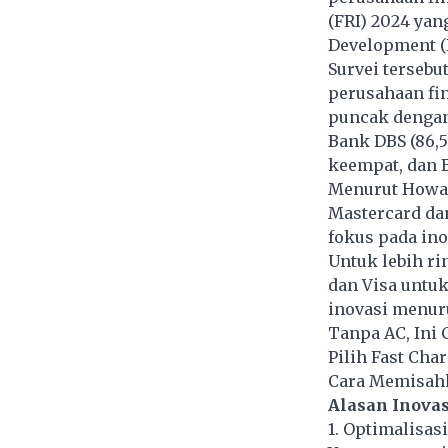
(FRI) 2024 yan
Development (
Survei tersebu
perusahaan fin
puncak dengan 
Bank DBS (86,5
keempat, dan B
Menurut Howard
Mastercard dan
fokus pada ino
Untuk lebih ri
dan Visa untuk
inovasi menuru
Tanpa AC, Ini
Pilih Fast Cha
Cara Memisahk
Alasan Inovas
1. Optimalisas