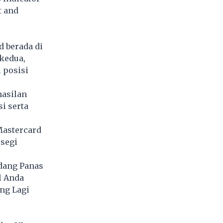
t and
d berada di
 kedua,
 posisi
hasilan
i serta
 Mastercard
 segi
dang Panas
l Anda
ng Lagi