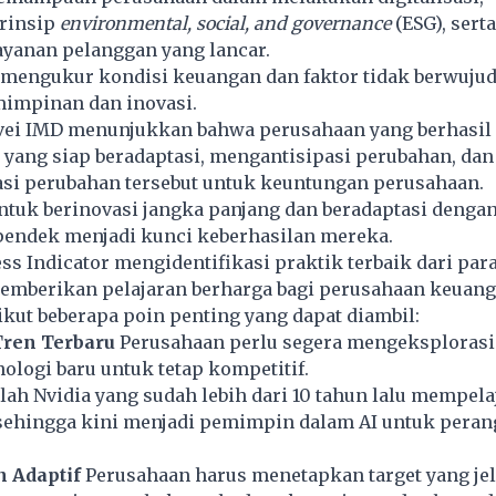
rinsip
environmental, social, and governance
(ESG), serta
yanan pelanggan yang lancar.
a mengukur kondisi keuangan dan faktor tidak berwujud
mimpinan dan inovasi.
urvei IMD menunjukkan bahwa perusahaan yang berhasil
yang siap beradaptasi, mengantisipasi perubahan, dan
si perubahan tersebut untuk keuntungan perusahaan.
uk berinovasi jangka panjang dan beradaptasi dengan
pendek menjadi kunci keberhasilan mereka.
ss Indicator mengidentifikasi praktik terbaik dari pa
memberikan pelajaran berharga bagi perusahaan keuang
ikut beberapa poin penting yang dapat diambil:
Tren Terbaru
Perusahaan perlu segera mengeksplorasi
nologi baru untuk tetap kompetitif.
ah Nvidia yang sudah lebih dari 10 tahun lalu mempelaj
 sehingga kini menjadi pemimpin dalam AI untuk peran
n Adaptif
Perusahaan harus menetapkan target yang jel