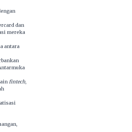
dengan
ercard dan
si mereka
a antara
.
erbankan
 Antarmuka
main
fintech
,
ah
atisasi
euangan,