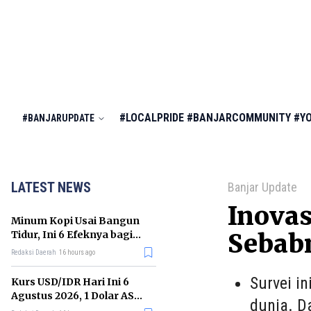
#LOCALPRIDE
#BANJARCOMMUNITY
#Y
#BANJARUPDATE
LATEST NEWS
Banjar Update
Inovas
Minum Kopi Usai Bangun
Tidur, Ini 6 Efeknya bagi
Sebab
Kesehatan Tubuh
Redaksi Daerah
16 hours ago
Survei i
Kurs USD/IDR Hari Ini 6
Agustus 2026, 1 Dolar AS
dunia. D
Kini Berapa Rupiah?