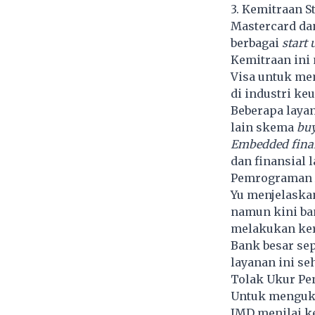
3. Kemitraan S
Mastercard da
berbagai
start 
Kemitraan ini
Visa untuk me
di industri ke
Beberapa layan
lain skema
buy
Embedded fina
dan finansial
Pemrograman A
Yu menjelaskan
namun kini ba
melakukan ker
Bank besar sep
layanan ini se
Tolak Ukur Pe
Untuk menguku
IMD menilai k