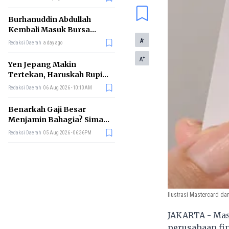
Burhanuddin Abdullah
Kembali Masuk Bursa
Gubernur BI, Ini Rekam
-
A
Redaksi Daerah
a day ago
Jejaknya
+
A
Yen Jepang Makin
Tertekan, Haruskah Rupiah
Ikut Khawatir?
Redaksi Daerah
06 Aug 2026 - 10:10AM
Benarkah Gaji Besar
Menjamin Bahagia? Simak
Penjelasan Ilmu Ekonomi
Redaksi Daerah
05 Aug 2026 - 06:36PM
Ilustrasi Mastercard dan
JAKARTA - Mas
perusahaan fin