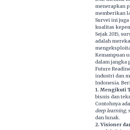
menerapkan p
memberikan la
Survei ini jug
kualitas kepe
Sejak 2015, s
adalah mereka 
mengeksploita
Kemampuan unt
dalam jangka 
Future Readine
industri dan 
Indonesia. Ber
1. Mengikuti 
bisnis dan tek
Contohnya adal
deep learning
,
dan lunak.
2. Visioner da