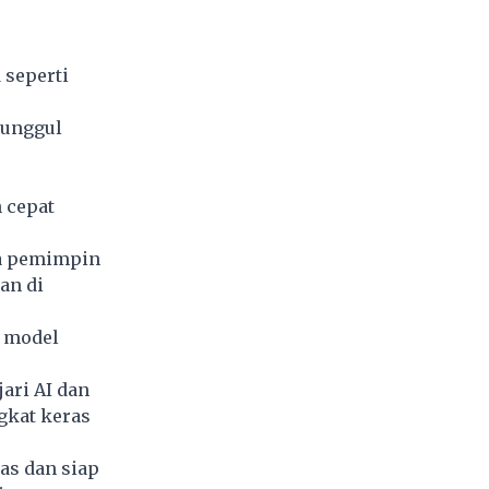
 seperti
 unggul
 cepat
ra pemimpin
an di
 model
ari AI dan
gkat keras
as dan siap