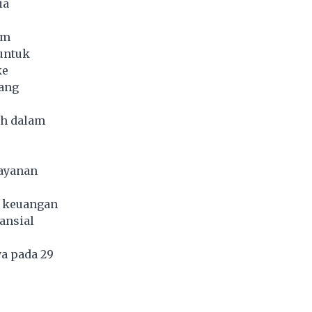
ia
am
untuk
ke
gang
ah dalam
ayanan
n keuangan
ansial
a pada 29
4