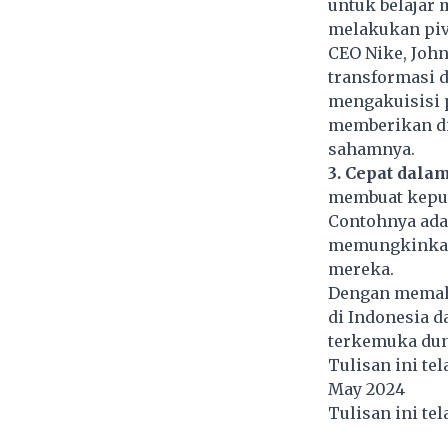
untuk belajar 
melakukan piv
CEO Nike, John
transformasi 
mengakuisisi p
memberikan di
sahamnya.
3. Cepat dal
membuat keput
Contohnya ada
memungkinkan
mereka.
Dengan memaha
di Indonesia d
terkemuka duni
Tulisan ini te
May 2024
Tulisan ini te