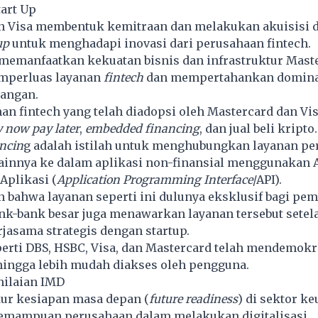
tart Up
n Visa membentuk kemitraan dan melakukan akuisisi 
up
untuk menghadapi inovasi dari perusahaan fintech.
 memanfaatkan kekuatan bisnis dan infrastruktur Mast
mperluas layanan
fintech
dan mempertahankan domina
uangan.
an fintech yang telah diadopsi oleh Mastercard dan Vis
 now pay later
,
embedded financing
, dan jual beli kripto
ncin
g adalah istilah untuk menghubungkan layanan p
 lainnya ke dalam aplikasi non-finansial menggunakan
plikasi (
Application Programming Interface
/API).
 bahwa layanan seperti ini dulunya eksklusif bagi pe
nk-bank besar juga menawarkan layanan tersebut setel
jasama strategis dengan startup.
erti DBS, HSBC, Visa, dan Mastercard telah mendemokr
hingga lebih mudah diakses oleh pengguna.
nilaian IMD
r kesiapan masa depan (
future readiness
) di sektor k
emampuan perusahaan dalam melakukan digitalisasi,