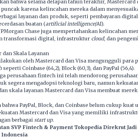
an bahwa selama delapan tahun terakhir, Mastercard 
di puncak karena kelincahan mereka dalam menyesuaik
erbagai layanan dan produk, seperti pembayaran digita
cerdasan buatan (
artificial intelligence
/AI).
JPMorgan Chase juga mempertahankan kelincahan mer
m transformasi digital, infrastruktur
cloud
, dan penge
ur dan Skala Layanan
ilakukan oleh Mastercard dan Visa mengungguli para p
h
seperti Coinbase (64,2), Block (60,3), dan PayPal (56,4).
ga perusahaan fintech ini telah mendorong perusahaan
tuk segera mengadopsi teknologi baru, namun kekuatan
 dan skala layanan Mastercard dan Visa membuat merek
 bahwa PayPal, Block, dan Coinbase belum cukup kuat 
kuatan Mastercard dan Visa yang memiliki infrastrukt
ngan berbagai
start up
.
tan SVP Fintech & Payment Tokopedia Direkrut Jadi
 Indonesia