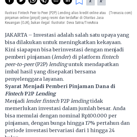
-
+
A
A
Ilustrasi Fintech Peer to Peer (P2P) Lending alias kredit online atau
(Trenasia.com)
pinjaman online (pinjol) yang resmi dan terdaftar di Otoritas Jasa
Keuangan (OJK), bukan ilegal. Ilustrator: Deva Satria/TrenAsia
JAKARTA – Investasi adalah salah satu upaya yang
bisa dilakukan untuk meningkatkan kekayaan.
Kini siapapun bisa berinvestasi dengan menjadi
pemberi pinjaman (
lender
) di platform
fintech
peer-to-peer
(P2P)
lending
untuk mendapatkan
imbal hasil yang disepakati bersama
penyelenggara layanan.
Syarat Menjadi Pemberi Pinjaman Dana di
Fintech
P2P
Lending
Menjadi
lender
fintech
P2P
lending
tidak
memerlukan investasi dalam jumlah besar. Anda
bisa memulai dengan nominal Rp100.000 per
pinjaman, dengan bunga hingga 17% pertahun dan
periode investasi bervariasi dari 1 hingga 24