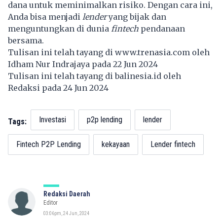
dana untuk meminimalkan risiko. Dengan cara ini,
Anda bisa menjadi
lender
yang bijak dan
menguntungkan di dunia
fintech
pendanaan
bersama.
Tulisan ini telah tayang di
www.trenasia.com
oleh
Idham Nur Indrajaya pada 22 Jun 2024
Tulisan ini telah tayang di
balinesia.id
oleh
Redaksi pada 24 Jun 2024
Investasi
p2p lending
lender
Tags:
Fintech P2P Lending
kekayaan
Lender fintech
Redaksi Daerah
Editor
03:06pm, 24 Jun, 2024