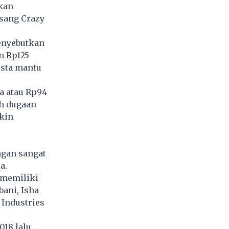
kan
 sang Crazy
enyebutkan
n Rp125
esta mantu
a atau Rp94
ah dugaan
kin
ngan sangat
a.
mmemiliki
ani, Isha
Industries
018 lalu