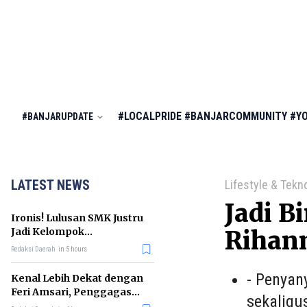
#LOCALPRIDE
#BANJARCOMMUNITY
#Y
#BANJARUPDATE
LATEST NEWS
Lifestyle & Tekn
Jadi B
Ironis! Lulusan SMK Justru
Jadi Kelompok
Rihann
Pengangguran Terbanyak
Redaksi Daerah
in 5 hours
di RI
- Penyan
Kenal Lebih Dekat dengan
Feri Amsari, Penggagas
sekaligu
Kabinet Bayangan