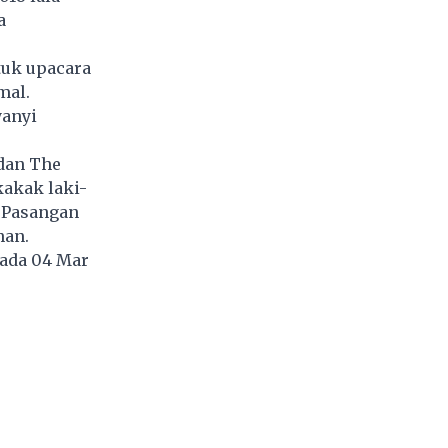
a
tuk upacara
mal.
yanyi
 dan The
akak laki-
 Pasangan
han.
pada 04 Mar