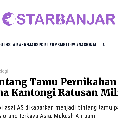
OUTHSTAR
#BANJARSPORT
#UMKMSTORY
#NASIONAL
ALL
ologi
intang Tamu Pernikahan 
a Kantongi Ratusan Mil
yi asal AS dikabarkan menjadi bintang tamu p
s orang terkaya Asia, Mukesh Ambani.