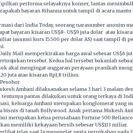
ilkan performa selayaknya konser, lantas menimbul
erapakah bayaran Rihanna untuk tampil di acara mantu
rmasi dari India Today, seorang narasumber anonim m
at bayaran kisaran US$8- US$9 juta dolar atau kisara
iliar (asumsi kurs 15.500 per dolar AS) saat tampil di p
i.
Daily Mail memperkirakan harga awal sebesar US$6 jut
ertunjukan tersebut. Kedua hal tersebut bukanlah sebu
suk akal mengingat anggaran perayaan pranikah mung
0 juta atau kisaran Rp1,8 triliun.
 Pesohor
ukesh Ambani dilaksanakan selama 3 hari 3 malam de
 tentunya pantas dilakukan untuk orang terkaya di Indi
masi, keluarga Ambani merupakan konglomerat yang 
a bisnis di tanah Bollywood. Anak pertama Mukesh Amb
hui merupakan ketua perusahaan Fortune 500 Reliance 
kan memiliki kekayaan bersih sebesar US$113 miliar.
rlihat jelas saat Ia menggelar pesta pernikahan pada 2