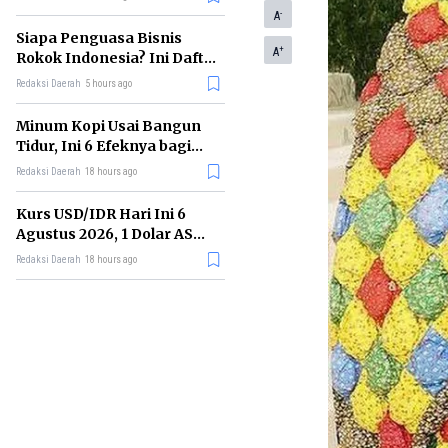
Memimpin di Era AI
-
A
Siapa Penguasa Bisnis
+
A
Rokok Indonesia? Ini Daftar
Perusahaan Terbesarnya
Redaksi Daerah
5 hours ago
Minum Kopi Usai Bangun
Tidur, Ini 6 Efeknya bagi
Kesehatan Tubuh
Redaksi Daerah
18 hours ago
Kurs USD/IDR Hari Ini 6
Agustus 2026, 1 Dolar AS
Kini Berapa Rupiah?
Redaksi Daerah
18 hours ago