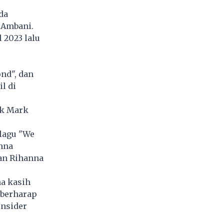
da
 Ambani.
 2023 lalu
nd", dan
l di
uk Mark
lagu "We
anna
an Rihanna
ma kasih
 berharap
Insider