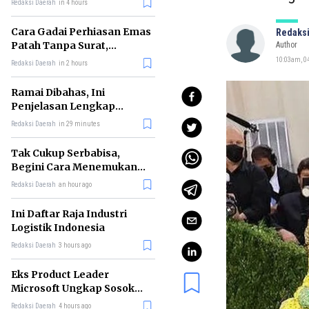
Redaksi Daerah
in 4 hours
Cara Gadai Perhiasan Emas
Redaksi
Patah Tanpa Surat,
Author
Ternyata Tetap Bisa!
10:03am, 04
Redaksi Daerah
in 2 hours
Ramai Dibahas, Ini
Penjelasan Lengkap
tentang Konsep Kabinet
Redaksi Daerah
in 29 minutes
Bayangan
Tak Cukup Serbabisa,
Begini Cara Menemukan
'Spike' agar CV Dilirik HR
Redaksi Daerah
an hour ago
Ini Daftar Raja Industri
Logistik Indonesia
Redaksi Daerah
3 hours ago
Eks Product Leader
Microsoft Ungkap Sosok
yang Paling Cocok
Redaksi Daerah
4 hours ago