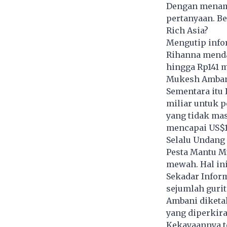
Dengan menamp
pertanyaan. B
Rich Asia?
Mengutip info
Rihanna mendap
hingga Rp141 m
Mukesh Amban
Sementara itu 
miliar untuk p
yang tidak ma
mencapai US$12
Selalu Undang
Pesta Mantu M
mewah. Hal ini
Sekadar Infor
sejumlah gurit
Ambani diketa
yang diperkira
Kekayaannya te