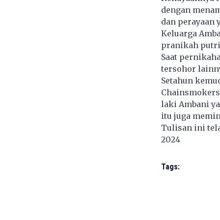
dengan menamp
dan perayaan 
Keluarga Amba
pranikah putr
Saat pernikaha
tersohor lain
Setahun kemudi
Chainsmokers 
laki Ambani y
itu juga memin
Tulisan ini te
2024
Tags: