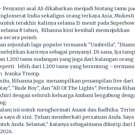
- Penyanyi asal AS dikabarkan menjadi bintang tamu pa
nglomerat India sekaligus orang terkaya Asia, Mukesh
 untuk terakhir kalinya selama 15 menit pada Superbowl
 selama 8 tahun, Rihanna kini kembali menunjukkan
 secara penuh.
n sejumlah lagu populer termasuk "Umbrella", "Diamo
elejitkan karirnya sebagai penyanyi. Di sana, Iya tampi
an 1.200 tamu undangan yang juga dari kalangan orang
eperti lebih dari 1.200 tamu yang beruntung – termas
n Ivanka Trump.
 situ, Rihanna juga menampilkan penampilan live dari 
tay", "Rude Boy", dan "All Of The Lights". Performa Rih
hiri dengan seluruh keluarga Ambani bergabung deng
ng.
 malam ini untuk menghormati Anant dan Radhika. Teri
 saya di sini. Tuhan memberkati persatuan Anda. Saya
ntuk Anda. Selamat," katanya sebagaimana dikutip dari 
 2024.