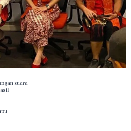
tungan suara
asil
mpu