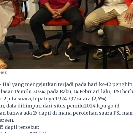
mewa)
- Hal yang mengejutkan terjadi pada hari ke-12 penghi
asan Pemilu 2024, pada Rabu, 14 Februari lalu, PSI berh
2 juta suara, tepatnya 1.924.797 suara (2,6%).
, data dihimpun dari situs pemilu2024.kpu.go.id,
 bahwa ada 15 dapil di mana perolehan suara PSI ma
ersen.
15 dapil tersebut: