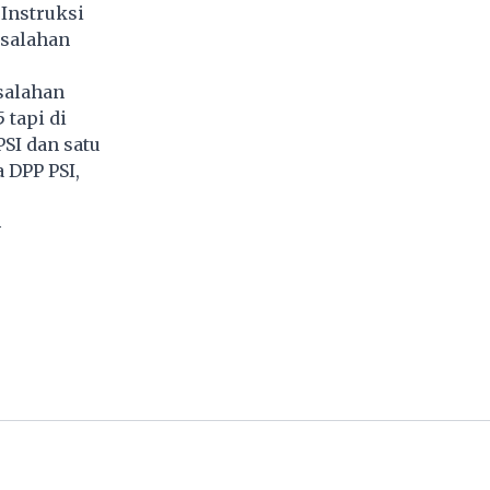
 Instruksi
esalahan
salahan
 tapi di
PSI dan satu
a DPP PSI,
4