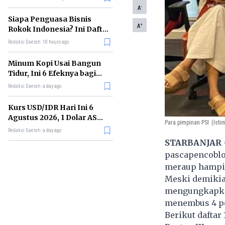
Memimpin di Era AI
-
A
Siapa Penguasa Bisnis
+
A
Rokok Indonesia? Ini Daftar
Perusahaan Terbesarnya
Redaksi Daerah
10 hours ago
Minum Kopi Usai Bangun
Tidur, Ini 6 Efeknya bagi
Kesehatan Tubuh
Redaksi Daerah
a day ago
Kurs USD/IDR Hari Ini 6
Agustus 2026, 1 Dolar AS
Para pimpinan PSI
(Isti
Kini Berapa Rupiah?
Redaksi Daerah
a day ago
STARBANJAR
pascapencoblol
meraup hampir 
Meski demikian
mengungkapkan
menembus 4 p
Berikut daftar 