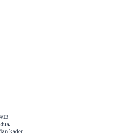
 WIB,
dua.
 dan kader