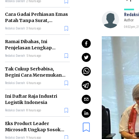
Redaksi Daerah
2 hours ago
Cara Gadai Perhiasan Emas
Redaksi
Patah Tanpa Surat,
Author
Ternyata Tetap Bisa!
04:02pm, 25
Redaksi Daerah
3 hours ago
Ramai Dibahas, Ini
Penjelasan Lengkap
tentang Konsep Kabinet
Redaksi Daerah
5 hours ago
Bayangan
Tak Cukup Serbabisa,
Begini Cara Menemukan
'Spike' agar CV Dilirik HR
Redaksi Daerah
6 hours ago
Ini Daftar Raja Industri
Logistik Indonesia
Redaksi Daerah
8 hours ago
Eks Product Leader
Microsoft Ungkap Sosok
yang Paling Cocok
Redaksi Daerah
9 hours ago