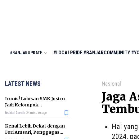
#LOCALPRIDE
#BANJARCOMMUNITY
#Y
#BANJARUPDATE
LATEST NEWS
Nasional
Jaga A
Ironis! Lulusan SMK Justru
Jadi Kelompok
Tembus
Pengangguran Terbanyak
Redaksi Daerah
24 minutes ago
di RI
Hal yang
Kenal Lebih Dekat dengan
Feri Amsari, Penggagas
2024, pa
Kabinet Bayangan