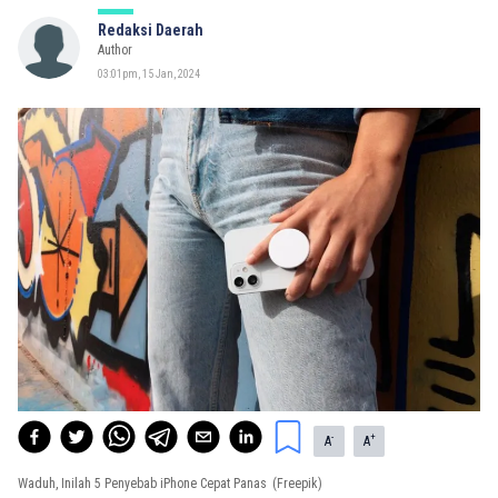
Redaksi Daerah
Author
03:01pm, 15 Jan, 2024
-
+
A
A
Waduh, Inilah 5 Penyebab iPhone Cepat Panas
(Freepik)