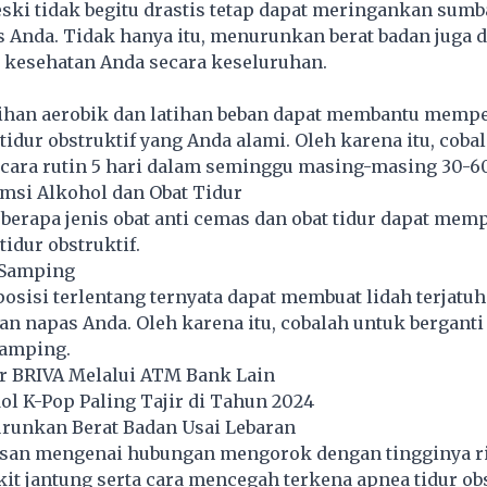
ski tidak begitu drastis tetap dapat meringankan sumb
s Anda. Tidak hanya itu, menurunkan berat badan juga 
kesehatan Anda secara keseluruhan.
ihan aerobik dan latihan beban dapat membantu mempe
tidur obstruktif yang Anda alami. Oleh karena itu, coba
ecara rutin 5 hari dalam seminggu masing-masing 30-6
msi Alkohol dan Obat Tidur
berapa jenis obat anti cemas dan obat tidur dapat mem
tidur obstruktif.
 Samping
osisi terlentang ternyata dapat membuat lidah terjatuh
n napas Anda. Oleh karena itu, cobalah untuk berganti
samping.
 BRIVA Melalui ATM Bank Lain
dol K-Pop Paling Tajir di Tahun 2024
urunkan Berat Badan Usai Lebaran
elasan mengenai hubungan mengorok dengan tingginya r
it jantung serta cara mencegah terkena apnea tidur obs