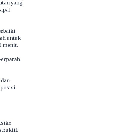
atan yang
dapat
rbaiki
lah untuk
0 menit.
perparah
 dan
 posisi
isiko
truktif.