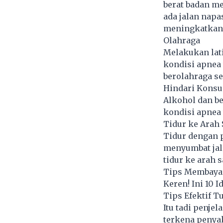
berat badan me
ada jalan napa
meningkatkan 
Olahraga
Melakukan lat
kondisi apnea 
berolahraga s
Hindari Konsu
Alkohol dan be
kondisi apnea 
Tidur ke Arah
Tidur dengan p
menyumbat jala
tidur ke arah 
Tips Membayar
Keren! Ini 10 I
Tips Efektif T
Itu tadi penj
terkena penyak