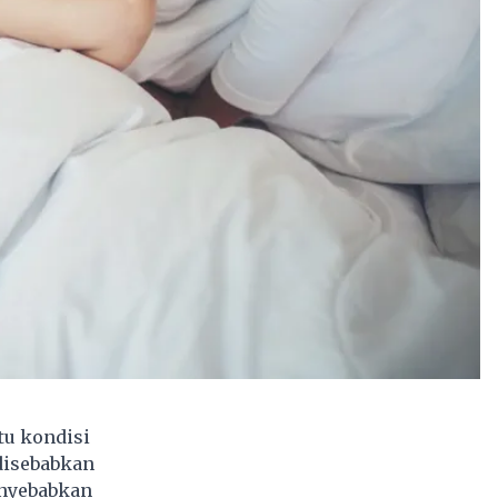
tu kondisi
 disebabkan
enyebabkan