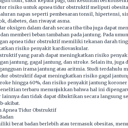
ngun tidur, sakit kepala pagi, dan kesulitan berkonsentr
tor risiko untuk apnea tidur obstruktif meliputi obesitas
luran napas seperti pembesaran tonsil, hipertensi, si
k, diabetes, dan riwayat asma.
r oksigen dalam darah secara tiba-tiba juga dapat me
 dan memberi beban tambahan pada jantung. Pada umu
an apnea tidur obstruktif memiliki tekanan darah ting
atkan risiko penyakit kardiovaskular.
struktif yang parah dapat meningkatkan risiko penyaki
an jantung, gagal jantung, dan stroke. Selain itu, juga 
angguan irama jantung atau aritmia. Studi terdahulu 
dur obstruktif dapat meningkatkan risiko gagal jantun
troke hingga 60%, dan risiko penyakit jantung koroner
enelitian terbaru menunjukkan bahwa hal ini dipengar
r lainnya dan tidak dapat dibuktikan secara langsung s
b-akibat.
 Apnea Tidur Obstruktif
 Badan
liki berat badan berlebih atau termasuk obesitas, me