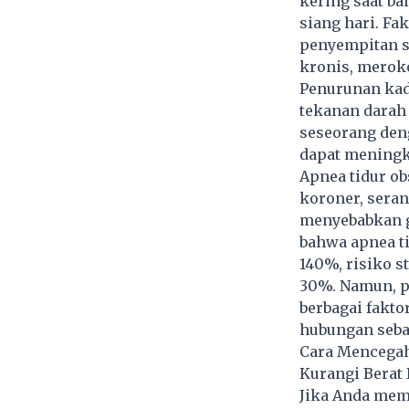
kering saat ba
siang hari. Fak
penyempitan sa
kronis, meroko
Penurunan kada
tekanan darah
seseorang deng
dapat meningk
Apnea tidur ob
koroner, serang
menyebabkan g
bahwa apnea ti
140%, risiko s
30%. Namun, p
berbagai fakto
hubungan seba
Cara Mencegah
Kurangi Berat
Jika Anda memi