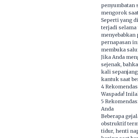
penyumbatan s
mengorok saat 
Seperti yang d
terjadi selama
menyebabkan 
pernapasan in
membuka salur
Jika Anda men
sejenak, bahka
kali sepanjan
kantuk saat ber
4 Rekomendasi
Waspada! Inila
5 Rekomendasi
Anda
Beberapa geja
obstruktif ter
tidur, henti na