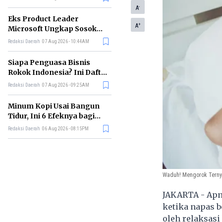
-
A
Eks Product Leader
+
A
Microsoft Ungkap Sosok
yang Paling Cocok
Redaksi Daerah
07 Aug 2026 - 10:44AM
Memimpin di Era AI
Siapa Penguasa Bisnis
Rokok Indonesia? Ini Daftar
Perusahaan Terbesarnya
Redaksi Daerah
07 Aug 2026 - 09:25AM
Minum Kopi Usai Bangun
Tidur, Ini 6 Efeknya bagi
Kesehatan Tubuh
Redaksi Daerah
06 Aug 2026 - 08:15PM
Waduh! Mengorok Ternya
JAKARTA - Apne
ketika napas b
oleh relaksasi