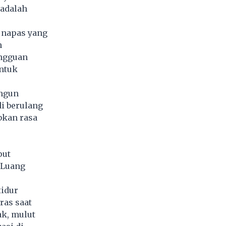
 adalah
 napas yang
n
ngguan
ntuk
angun
di berulang
bkan rasa
put
 Luang
tidur
ras saat
ak, mulut