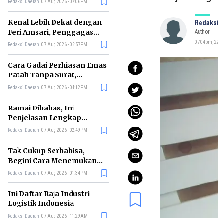
Redaksi Daerah
07 Aug 2026 - 07:06PM
di RI
Kenal Lebih Dekat dengan
Redaksi
Feri Amsari, Penggagas
Author
Kabinet Bayangan
07:04pm, 22
Redaksi Daerah
07 Aug 2026 - 05:57PM
Cara Gadai Perhiasan Emas
Patah Tanpa Surat,
Ternyata Tetap Bisa!
Redaksi Daerah
07 Aug 2026 - 04:12PM
Ramai Dibahas, Ini
Penjelasan Lengkap
tentang Konsep Kabinet
Redaksi Daerah
07 Aug 2026 - 02:49PM
Bayangan
Tak Cukup Serbabisa,
Begini Cara Menemukan
'Spike' agar CV Dilirik HR
Redaksi Daerah
07 Aug 2026 - 01:34PM
Ini Daftar Raja Industri
Logistik Indonesia
Redaksi Daerah
07 Aug 2026 - 11:29AM