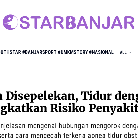
OUTHSTAR
#BANJARSPORT
#UMKMSTORY
#NASIONAL
ALL
n Disepelekan, Tidur de
gkatkan Risiko Penyakit
njelasan mengenai hubungan mengorok dengan 
serta cara mencegah terkena apnea tidur obstr