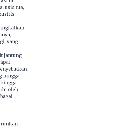
asi di
, usia tua,
nusitis
ningkatkan
mnya,
gi, yang
t jantung
dapat
menyebutkan
g hingga
 hingga
uhi oleh
ebagai
nurunkan