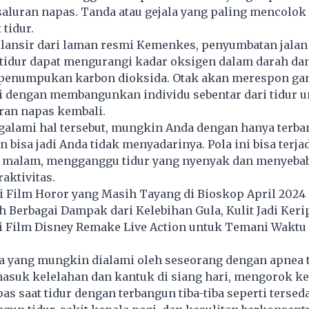
aluran napas. Tanda atau gejala yang paling mencolok
tidur.
ilansir dari laman resmi Kemenkes, penyumbatan jalan
 tidur dapat mengurangi kadar oksigen dalam darah da
penumpukan karbon dioksida. Otak akan merespon ga
i dengan membangunkan individu sebentar dari tidur u
an napas kembali.
galami hal tersebut, mungkin Anda dengan hanya terb
n bisa jadi Anda tidak menyadarinya. Pola ini bisa terja
g malam, mengganggu tidur yang nyenyak dan menyeba
aktivitas.
 Film Horor yang Masih Tayang di Bioskop April 2024
h Berbagai Dampak dari Kelebihan Gula, Kulit Jadi Keri
 Film Disney Remake Live Action untuk Temani Waktu
la yang mungkin dialami oleh seseorang dengan apnea 
masuk kelelahan dan kantuk di siang hari, mengorok ke
pas saat tidur dengan terbangun tiba-tiba seperti tersed