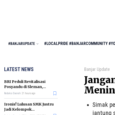
#LOCALPRIDE
#BANJARCOMMUNITY
#Y
#BANJARUPDATE
LATEST NEWS
Banjar Update
Janga
BRI Peduli Revitalisasi
Posyandu di Sleman,
Menin
Dorong Penurunan
Redaksi Daerah
21 hours ago
Stunting
Simak pe
Ironis! Lulusan SMK Justru
Jadi Kelompok
jantung 
Pengangguran Terbanyak