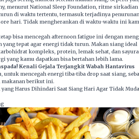
hy, menurut National Sleep Foundation, ritme sirkadian
run di waktu tertentu, termasuk terjadinya penurunan
ore hari. Tidak mengherankan di waktu-waktu ini kamu
etap bisa mencegah afternoon fatigue ini dengan men
ang tepat agar energi tidak turun. Makan siang ideal
rbohidrat kompleks, protein, lemak sehat, dan sayura
rgi yang kamu dapatkan bisa bertahan lebih lama.
spada! Kenali Gejala Terjangkit Wabah Hantavirus
u, untuk mencegah energi tiba-tiba drop saat siang, seb
 makanan berikut ini.
 yang Harus Dihindari Saat Siang Hari Agar Tidak Mud
ng