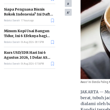
Memimpin di Era AI
-
A
Siapa Penguasa Bisnis
+
A
Rokok Indonesia? Ini Daftar
Perusahaan Terbesarnya
Redaksi Daerah
17 hours ago
Minum Kopi Usai Bangun
Tidur, Ini 6 Efeknya bagi
Kesehatan Tubuh
Redaksi Daerah
06 Aug 2026 - 08:15PM
Kurs USD/IDR Hari Ini 6
Agustus 2026, 1 Dolar AS
Kini Berapa Rupiah?
Redaksi Daerah
06 Aug 2026 - 07:56PM
Awas! Ini Benda Paling K
JAKARTA — Mun
berat, tubuh j
dialami oleh b
Kondisi terseb