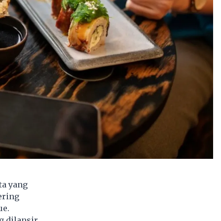
ta yang
ering
ue.
g dilansir