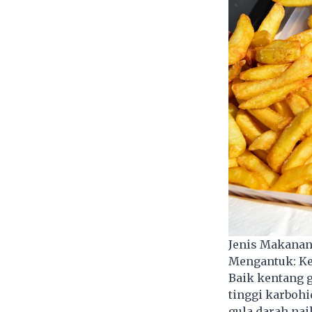
Jenis Makanan
Mengantuk: K
Baik kentang 
tinggi karbohi
gula darah naik