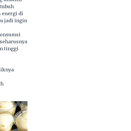
 tubuh
 energi di
 jadi ingin
gonsumsi
 seharusnya
n tinggi
aiknya
ah