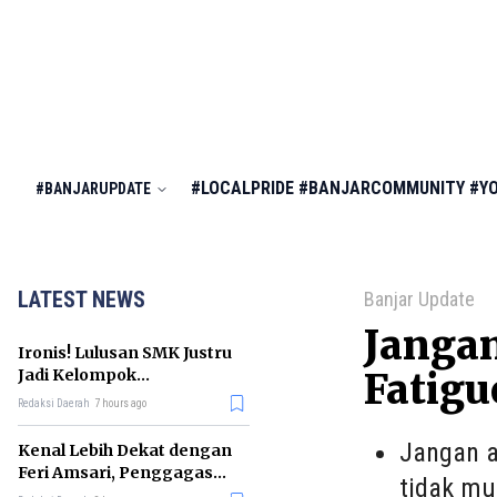
#LOCALPRIDE
#BANJARCOMMUNITY
#Y
#BANJARUPDATE
LATEST NEWS
Banjar Update
Jangan
Ironis! Lulusan SMK Justru
Jadi Kelompok
Fatigu
Pengangguran Terbanyak
Redaksi Daerah
7 hours ago
di RI
Jangan a
Kenal Lebih Dekat dengan
Feri Amsari, Penggagas
tidak m
Kabinet Bayangan