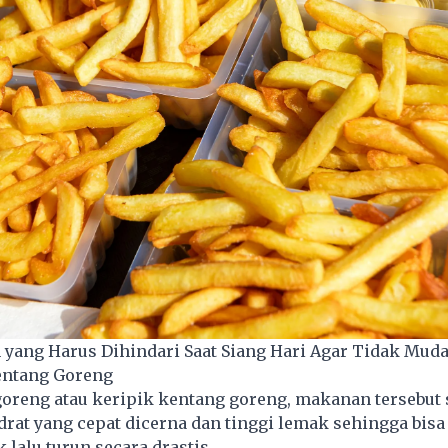
 yang Harus Dihindari Saat Siang Hari Agar Tidak Mud
entang Goreng
goreng atau keripik kentang goreng, makanan tersebu
drat yang cepat dicerna dan tinggi lemak sehingga bis
 lalu turun secara drastis.