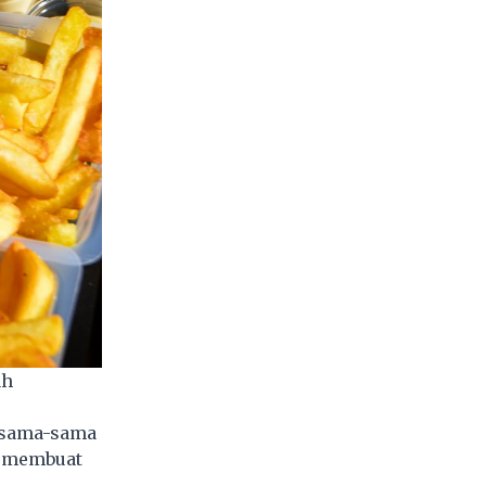
ah
t sama-sama
a membuat