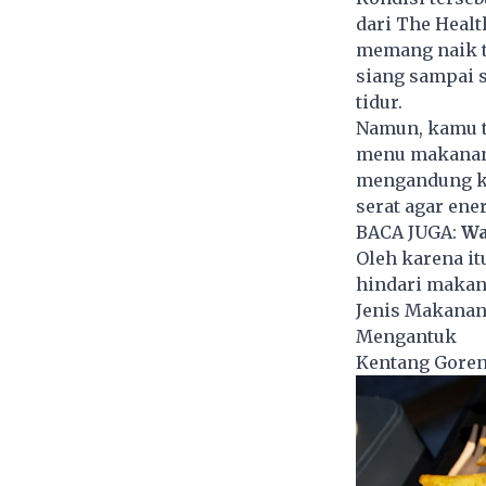
dari The Healt
memang naik tu
siang sampai s
tidur.
Namun, kamu t
menu makanan y
mengandung ka
serat agar ene
BACA JUGA:
Wa
Oleh karena it
hindari makan
Jenis Makanan
Mengantuk
Kentang Gore