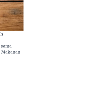
ah
l sama-
.
Makanan