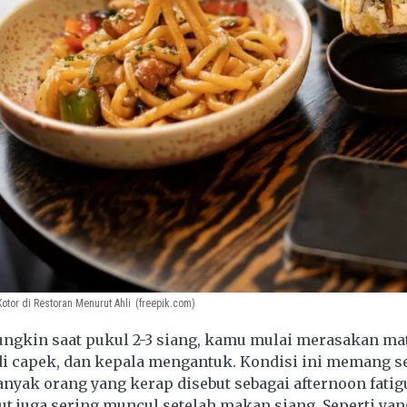
otor di Restoran Menurut Ahli
(freepik.com)
gkin saat pukul 2-3 siang, kamu mulai merasakan ma
adi capek, dan kepala mengantuk. Kondisi ini memang s
anyak orang yang kerap disebut sebagai afternoon fatig
ut juga sering muncul setelah makan siang. Seperti yan