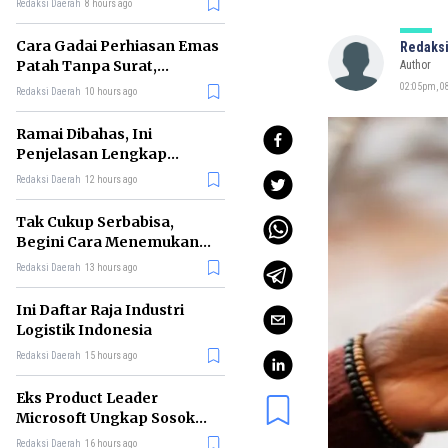
Redaksi Daerah
8 hours ago
Cara Gadai Perhiasan Emas
Redaksi
Patah Tanpa Surat,
Author
Ternyata Tetap Bisa!
02:05pm, 08
Redaksi Daerah
10 hours ago
Ramai Dibahas, Ini
Penjelasan Lengkap
tentang Konsep Kabinet
Redaksi Daerah
12 hours ago
Bayangan
Tak Cukup Serbabisa,
Begini Cara Menemukan
'Spike' agar CV Dilirik HR
Redaksi Daerah
13 hours ago
Ini Daftar Raja Industri
Logistik Indonesia
Redaksi Daerah
15 hours ago
Eks Product Leader
Microsoft Ungkap Sosok
yang Paling Cocok
Redaksi Daerah
16 hours ago