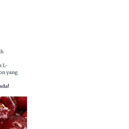
ah
 L-
on yang
ada!