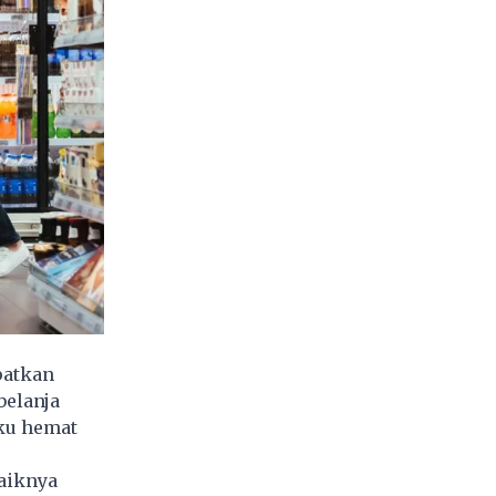
patkan
belanja
aku hemat
baiknya