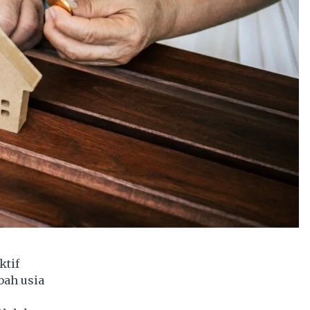
ktif
bah usia