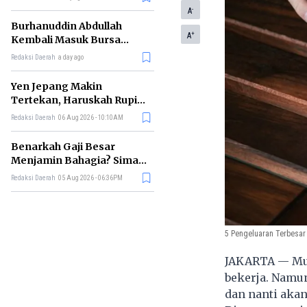
-
A
Burhanuddin Abdullah
+
A
Kembali Masuk Bursa
Gubernur BI, Ini Rekam
Redaksi Daerah
a day ago
Jejaknya
Yen Jepang Makin
Tertekan, Haruskah Rupiah
Ikut Khawatir?
Redaksi Daerah
06 Aug 2026 - 10:10AM
Benarkah Gaji Besar
Menjamin Bahagia? Simak
Penjelasan Ilmu Ekonomi
Redaksi Daerah
05 Aug 2026 - 06:36PM
5 Pengeluaran Terbesa
JAKARTA — Mun
bekerja. Namun
dan nanti aka