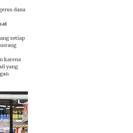
gerus dana
kat
ang setiap
 kurang
an karena
ail yang
ngan