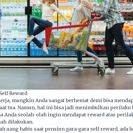
Self Reward
kerja, mungkin Anda sangat berhemat demi bisa menda
t tua. Namun, hal ini bisa jadi menimbulkan perilaku 
na Anda seolah-olah ingin mendapat reward atas peril
nah dilakukan.
 uang habis saat pensiun gara-gara self reward, ada 