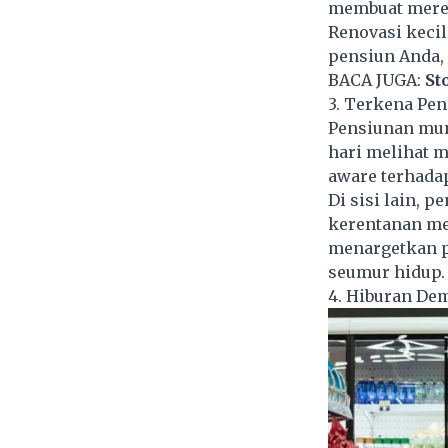
membuat merek
Renovasi kecil
pensiun Anda,
BACA JUGA:
St
3. Terkena Pe
Pensiunan mung
hari melihat 
aware terhadap
Di sisi lain, 
kerentanan mer
menargetkan p
seumur hidup.
4. Hiburan Dem