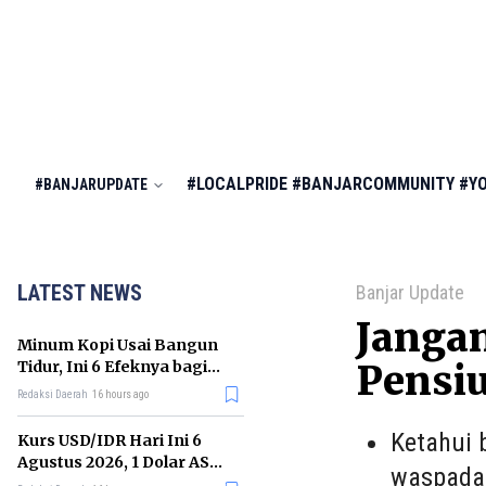
#LOCALPRIDE
#BANJARCOMMUNITY
#Y
#BANJARUPDATE
LATEST NEWS
Banjar Update
Jangan
Minum Kopi Usai Bangun
Tidur, Ini 6 Efeknya bagi
Pensi
Kesehatan Tubuh
Redaksi Daerah
16 hours ago
Ketahui 
Kurs USD/IDR Hari Ini 6
Agustus 2026, 1 Dolar AS
waspada
Kini Berapa Rupiah?