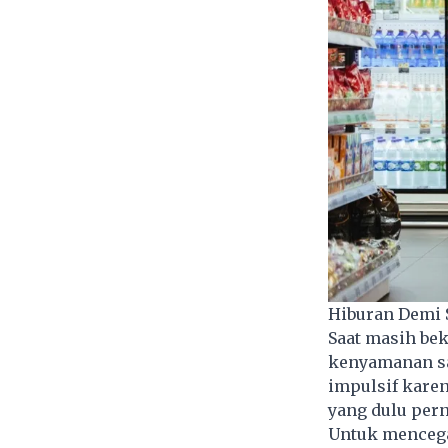
Hiburan Demi 
Saat masih be
kenyamanan saa
impulsif kare
yang dulu per
Untuk mencegah