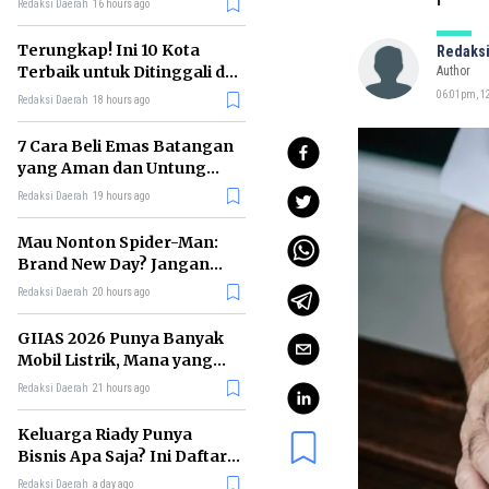
Redaksi Daerah
16 hours ago
Terungkap! Ini 10 Kota
Redaksi
Terbaik untuk Ditinggali di
Author
Dunia Tahun 2026
06:01pm, 12
Redaksi Daerah
18 hours ago
7 Cara Beli Emas Batangan
yang Aman dan Untung
untuk Pemula
Redaksi Daerah
19 hours ago
Mau Nonton Spider-Man:
Brand New Day? Jangan
Lewatkan 6 Film Penting
Redaksi Daerah
20 hours ago
Ini
GIIAS 2026 Punya Banyak
Mobil Listrik, Mana yang
Cocok untuk Gaji Rp10 Juta?
Redaksi Daerah
21 hours ago
Keluarga Riady Punya
Bisnis Apa Saja? Ini Daftar
Kerajaan Usahanya
Redaksi Daerah
a day ago