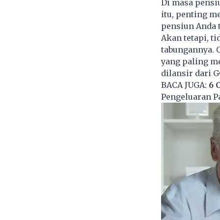
Di masa pensi
itu, penting m
pensiun Anda 
Akan tetapi, 
tabungannya. 
yang paling m
dilansir dari 
BACA JUGA:
6 
Pengeluaran P