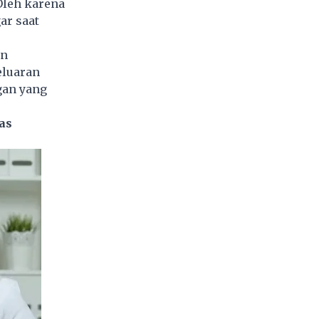
Oleh karena
ar saat
an
eluaran
gan yang
as