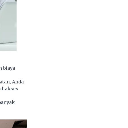
h biaya
atan, Anda
 diakses
 banyak