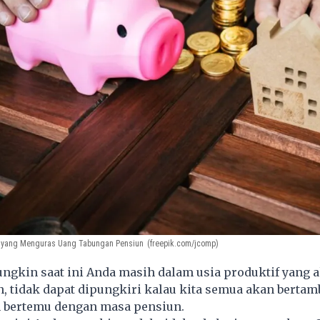
r yang Menguras Uang Tabungan Pensiun
(freepik.com/jcomp)
gkin saat ini Anda masih dalam usia produktif yang a
, tidak dapat dipungkiri kalau kita semua akan bertam
n bertemu dengan masa pensiun.