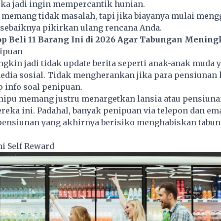
a jadi ingin mempercantik hunian.
 memang tidak masalah, tapi jika biayanya mulai meng
 sebaiknya pikirkan ulang rencana Anda.
op Beli 11 Barang Ini di 2026 Agar Tabungan Mening
nipuan
kin jadi tidak update berita seperti anak-anak muda y
media sosial. Tidak mengherankan jika para pensiunan
 info soal penipuan.
penipu memang justru menargetkan lansia atau pensiun
eka ini. Padahal, banyak penipuan via telepon dan em
ensiunan yang akhirnya berisiko menghabiskan tabu
i Self Reward