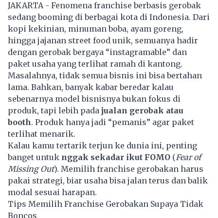
JAKARTA - Fenomena franchise berbasis gerobak
sedang booming di berbagai kota di Indonesia. Dari
kopi kekinian, minuman boba, ayam goreng,
hingga jajanan street food unik, semuanya hadir
dengan gerobak bergaya “instagramable” dan
paket usaha yang terlihat ramah di kantong.
Masalahnya, tidak semua bisnis ini bisa bertahan
lama. Bahkan, banyak kabar beredar kalau
sebenarnya model bisnisnya bukan fokus di
produk, tapi lebih pada
jualan gerobak atau
booth
. Produk hanya jadi “pemanis” agar paket
terlihat menarik.
Kalau kamu tertarik terjun ke dunia ini, penting
banget untuk
nggak sekadar ikut FOMO
(
Fear of
Missing Out
). Memilih franchise gerobakan harus
pakai strategi, biar usaha bisa jalan terus dan balik
modal sesuai harapan.
Tips Memilih Franchise Gerobakan Supaya Tidak
Boncos