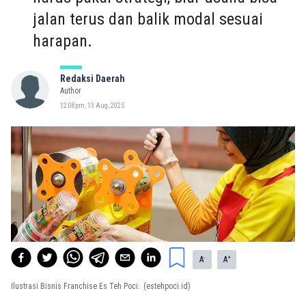
jalan terus dan balik modal sesuai
harapan.
Redaksi Daerah
Author
12:08pm, 13 Aug, 2025
-
+
A
A
Ilustrasi Bisnis Franchise Es Teh Poci.
(estehpoci.id)