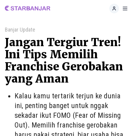
Home
Toggl
Banjar Update
Jangan Tergiur Tren!
Ini Tips Memilih
Franchise Gerobakan
yang Aman
Kalau kamu tertarik terjun ke dunia
ini, penting banget untuk nggak
sekadar ikut FOMO (Fear of Missing
Out). Memilih franchise gerobakan
harus pakai strategi, biar usaha bisa