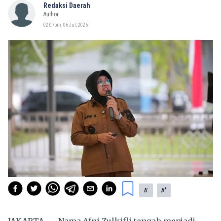
Redaksi Daerah
Author
02:07pm, 06 Jul, 2026
-
+
A
A