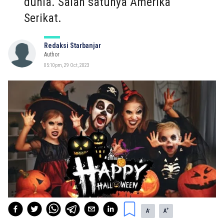
dunia. Salah satunya Amerika
Serikat.
Redaksi Starbanjar
Author
05:10pm, 29 Oct, 2023
-
+
A
A