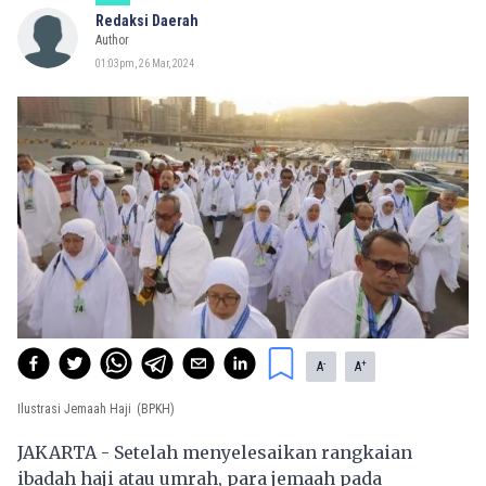
Redaksi Daerah
Author
01:03pm, 26 Mar, 2024
-
+
A
A
Ilustrasi Jemaah Haji
(BPKH)
JAKARTA - Setelah menyelesaikan rangkaian
ibadah
haji
atau umrah, para jemaah pada