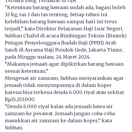
Terbaru yang Terdaftar di OJK
"Ketentuan barang bawaan sudah ada, bagasi boleh
32 kg, tas 1 dan tas tenteng. Setiap tahun ini
kelebihan barang bawaan sampai hari ini terus
terjadi,” kata Direktur Pelayanan Haji Luar Negeri,
Subhan Chalid di acara Bimbingan Teknis (Bimtek)
Petugas Penyelenggara Ibadah Haji (PPIH) Arab
Saudi di Asrama Haji Pondok Gede, Jakarta Timur,
pada Minggu malam, 24 Maret 2024.
“Makanya jemaah agar dipikirkan barang bawaan
sesuai ketentuan.”
Mengenai air zamzam, Subhan menyarankan agar
jemaah tidak menyimpannya di dalam koper
karena bisa terkena denda 6.000 riyal atau sekitar
Rp25.253.000.
“Denda 6.000 riyal kalau ada jemaah bawa air
zamzam
ke pesawat. Jemaah jangan coba-coba
masukkan air zamzam ke dalam koper,” kata
Subhan.