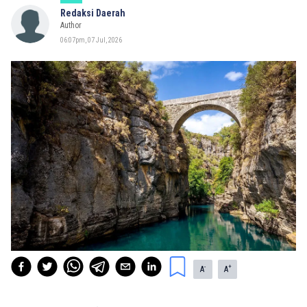
Redaksi Daerah
Author
06:07pm, 07 Jul, 2026
-
+
A
A