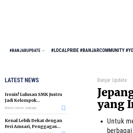
#LOCALPRIDE
#BANJARCOMMUNITY
#Y
#BANJARUPDATE
LATEST NEWS
Banjar Update
Jepan
Ironis! Lulusan SMK Justru
Jadi Kelompok
yang I
Pengangguran Terbanyak
Redaksi Daerah
a day ago
di RI
Untuk me
Kenal Lebih Dekat dengan
Feri Amsari, Penggagas
berbagai
Kabinet Bayangan