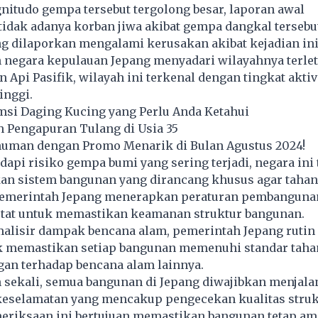
itudo gempa tersebut tergolong besar, laporan awal
idak adanya korban jiwa akibat gempa dangkal tersebu
g dilaporkan mengalami kerusakan akibat kejadian ini
 negara kepulauan Jepang menyadari wilayahnya terlet
 Api Pasifik, wilayah ini terkenal dengan tingkat aktiv
inggi.
si Daging Kucing yang Perlu Anda Ketahui
 Pengapuran Tulang di Usia 35
numan dengan Promo Menarik di Bulan Agustus 2024!
pi risiko gempa bumi yang sering terjadi, negara ini 
 sistem bangunan yang dirancang khusus agar tahan
Pemerintah Jepang menerapkan peraturan pembanguna
etat untuk memastikan keamanan struktur bangunan.
lisir dampak bencana alam, pemerintah Jepang ruti
k memastikan setiap bangunan memenuhi standar tah
gan terhadap bencana alam lainnya.
n sekali, semua bangunan di Jepang diwajibkan menjala
eselamatan yang mencakup pengecekan kualitas struk
eriksaan ini bertujuan memastikan bangunan tetap am