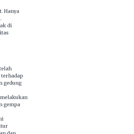
t. Hanya
.
ak di
itas
telah
 terhadap
n gedung
n melakukan
an gempa
ni
tur
an dan