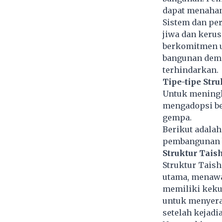
dapat menahan
Sistem dan per
jiwa dan kerus
berkomitmen u
bangunan demi
terhindarkan.
Tipe-tipe Str
Untuk meningk
mengadopsi be
gempa.
Berikut adalah
pembangunan b
Struktur Tais
Struktur Taish
utama, menawar
memiliki kekua
untuk menyera
setelah kejadi