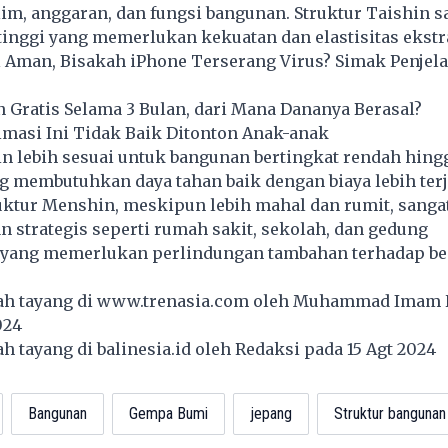
klim, anggaran, dan fungsi bangunan. Struktur Taishin 
inggi yang memerlukan kekuatan dan elastisitas ekstr
l Aman, Bisakah iPhone Terserang Virus? Simak Penjel
 Gratis Selama 3 Bulan, dari Mana Dananya Berasal?
imasi Ini Tidak Baik Ditonton Anak-anak
in lebih sesuai untuk bangunan bertingkat rendah hing
 membutuhkan daya tahan baik dengan biaya lebih ter
ktur Menshin, meskipun lebih mahal dan rumit, sangat
 strategis seperti rumah sakit, sekolah, dan gedung
yang memerlukan perlindungan tambahan terhadap b
lah tayang di
www.trenasia.com
oleh Muhammad Imam 
024
lah tayang di
balinesia.id
oleh Redaksi pada 15 Agt 2024
Bangunan
Gempa Bumi
jepang
Struktur bangunan