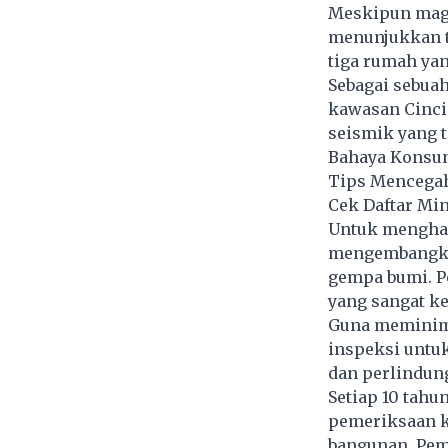
Meskipun magn
menunjukkan t
tiga rumah yan
Sebagai sebuah
kawasan Cincin
seismik yang t
Bahaya Konsum
Tips Mencegah
Cek Daftar Mi
Untuk menghada
mengembangkan
gempa bumi. 
yang sangat k
Guna meminima
inspeksi untu
dan perlindun
Setiap 10 tahu
pemeriksaan k
bangunan. Pem