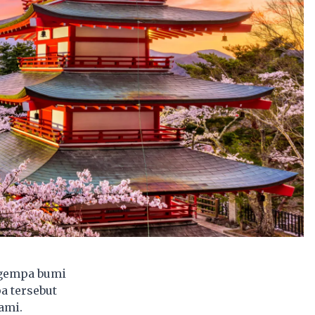
 gempa bumi
a tersebut
ami.