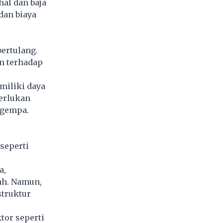
al dan baja
dan biaya
ertulang.
n terhadap
miliki daya
merlukan
 gempa.
seperti
a,
ah. Namun,
struktur
tor seperti