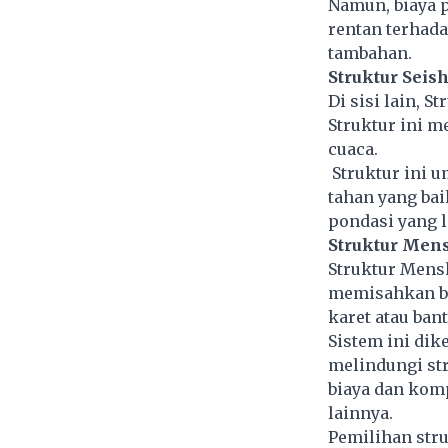
Namun, biaya 
rentan terhad
tambahan.
Struktur Seis
Di sisi lain, 
Struktur ini 
cuaca.
Struktur ini 
tahan yang bai
pondasi yang l
Struktur Men
Struktur Mensh
memisahkan ba
karet atau bant
Sistem ini di
melindungi st
biaya dan komp
lainnya.
Pemilihan stru