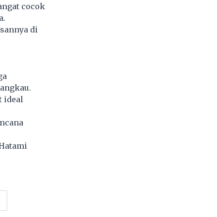
sangat cocok
a.
asannya di
ga
jangkau.
 ideal
encana
Hatami