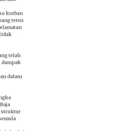
iko korban
pang terus
selamatan
tidak
ng telah
si dampak
kan dalam
angka
 Baja
 struktur
 semula