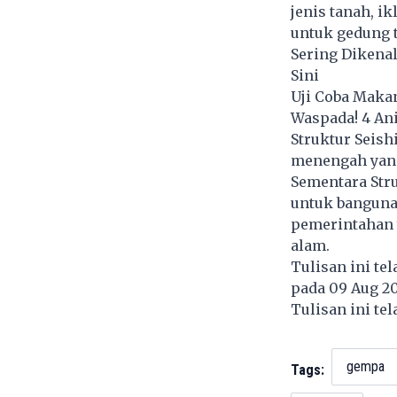
jenis tanah, i
untuk gedung t
Sering Dikena
Sini
Uji Coba Makan
Waspada! 4 An
Struktur Seish
menengah yang
Sementara Stru
untuk bangunan
pemerintahan 
alam.
Tulisan ini te
pada 09 Aug 2
Tulisan ini te
gempa
Tags: