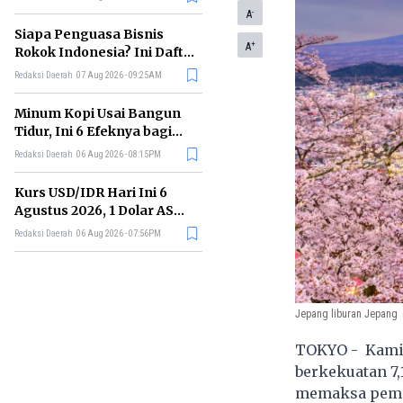
Memimpin di Era AI
-
A
Siapa Penguasa Bisnis
+
A
Rokok Indonesia? Ini Daftar
Perusahaan Terbesarnya
Redaksi Daerah
07 Aug 2026 - 09:25AM
Minum Kopi Usai Bangun
Tidur, Ini 6 Efeknya bagi
Kesehatan Tubuh
Redaksi Daerah
06 Aug 2026 - 08:15PM
Kurs USD/IDR Hari Ini 6
Agustus 2026, 1 Dolar AS
Kini Berapa Rupiah?
Redaksi Daerah
06 Aug 2026 - 07:56PM
Jepang liburan Jepang
TOKYO - Kamis
berkekuatan 7,
memaksa pemer