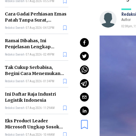
Redaksi Daerah
07 Aug 2026 - 05:57PM
Cara Gadai Perhiasan Emas
Redaksi
Patah Tanpa Surat,
Author
Ternyata Tetap Bisa!
02:08pm, 1
Redaksi Daerah
07 Aug 2026 - 04:12PM
Ramai Dibahas, Ini
Penjelasan Lengkap
tentang Konsep Kabinet
Redaksi Daerah
07 Aug 2026 - 02:49PM
Bayangan
Tak Cukup Serbabisa,
Begini Cara Menemukan
'Spike' agar CV Dilirik HR
Redaksi Daerah
07 Aug 2026 - 01:34PM
Ini Daftar Raja Industri
Logistik Indonesia
Redaksi Daerah
07 Aug 2026 - 11:29AM
Eks Product Leader
Microsoft Ungkap Sosok
yang Paling Cocok
Redaksi Daerah
07 Aug 2026 - 10:44AM