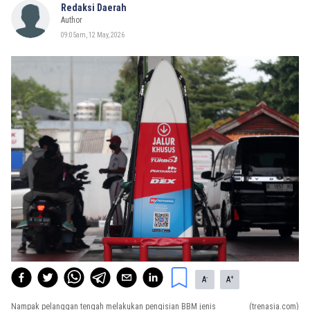
Redaksi Daerah
Author
09:05am, 12 May, 2026
-
+
A
A
Nampak pelanggan tengah melakukan pengisian BBM jenis
(trenasia.com)