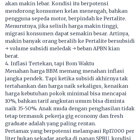
akan makin lebar. Kondisi itu berpotensi
mendorong konsumen kelas menengah, bahkan
pengguna sepeda motor, berpindah ke Pertalite.
Menurutnya, jika selisih harga makin tinggi,
migrasi konsumen dapat semakin besar. Artinya,
makin banyak orang beralih ke Pertalite bersubsidi
→ volume subsidi meledak → beban APBN kian
berat.
4. Inflasi Tertekan, tapi Bom Waktu
Menahan harga
BBM
memang menahan inflasi
jangka pendek. Tapi ketika subsidi akhirnya tak
tertahankan dan harga naik sekaligus, kenaikan
harga kebutuhan pokok minimal bisa mencapai
10%, bahkan tarif angkutan umum bisa diminta
naik 35-50%. Anak muda dengan penghasilan tidak
tetap termasuk pekerja gig economy dan fresh
graduate adalah yang paling rentan.
Pertamax yang berpotensi melampaui Rp17.000 per
liter bukan sekadar angka di papan SPBU, kondisi