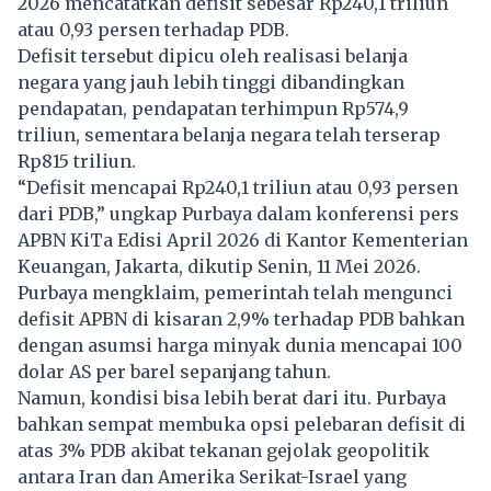
2026 mencatatkan defisit sebesar Rp240,1 triliun
atau 0,93 persen terhadap PDB.
Defisit tersebut dipicu oleh realisasi belanja
negara yang jauh lebih tinggi dibandingkan
pendapatan, pendapatan terhimpun Rp574,9
triliun, sementara belanja negara telah terserap
Rp815 triliun.
“Defisit mencapai Rp240,1 triliun atau 0,93 persen
dari PDB,” ungkap Purbaya dalam konferensi pers
APBN KiTa Edisi April 2026 di Kantor Kementerian
Keuangan, Jakarta, dikutip Senin, 11 Mei 2026.
Purbaya mengklaim, pemerintah telah mengunci
defisit APBN di kisaran 2,9% terhadap PDB bahkan
dengan asumsi harga minyak dunia mencapai 100
dolar AS per barel sepanjang tahun.
Namun, kondisi bisa lebih berat dari itu. Purbaya
bahkan sempat membuka opsi pelebaran defisit di
atas 3% PDB akibat tekanan gejolak geopolitik
antara Iran dan Amerika Serikat-Israel yang