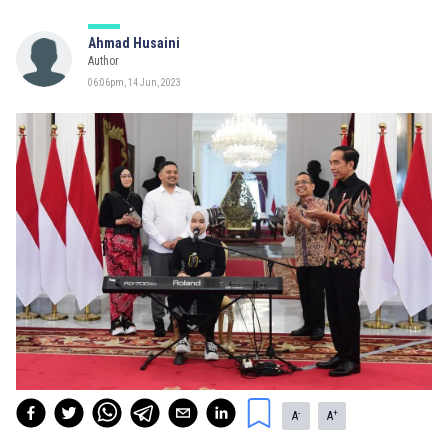
Ahmad Husaini
Author
06:06pm, 14 Jun, 2023
-
+
A
A