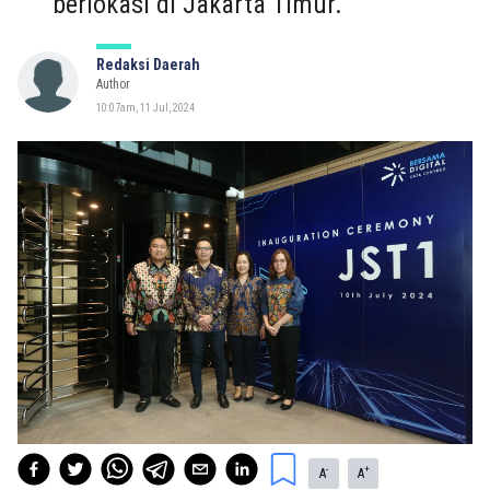
berlokasi di Jakarta Timur.
Redaksi Daerah
Author
10:07am, 11 Jul, 2024
-
+
A
A