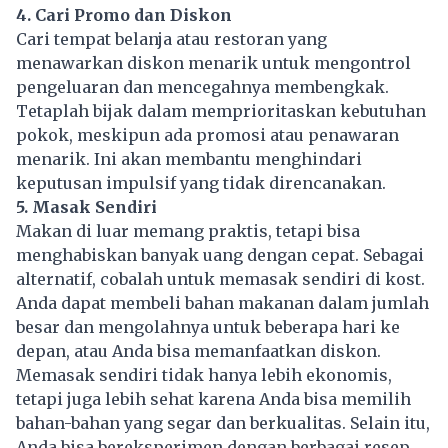
4. Cari Promo dan Diskon
Cari tempat belanja atau restoran yang
menawarkan diskon menarik untuk mengontrol
pengeluaran dan mencegahnya membengkak.
Tetaplah bijak dalam memprioritaskan kebutuhan
pokok, meskipun ada promosi atau penawaran
menarik. Ini akan membantu menghindari
keputusan impulsif yang tidak direncanakan.
5. Masak Sendiri
Makan di luar memang praktis, tetapi bisa
menghabiskan banyak uang dengan cepat. Sebagai
alternatif, cobalah untuk memasak sendiri di kost.
Anda dapat membeli bahan makanan dalam jumlah
besar dan mengolahnya untuk beberapa hari ke
depan, atau Anda bisa memanfaatkan diskon.
Memasak sendiri tidak hanya lebih ekonomis,
tetapi juga lebih sehat karena Anda bisa memilih
bahan-bahan yang segar dan berkualitas. Selain itu,
Anda bisa bereksperimen dengan berbagai resep