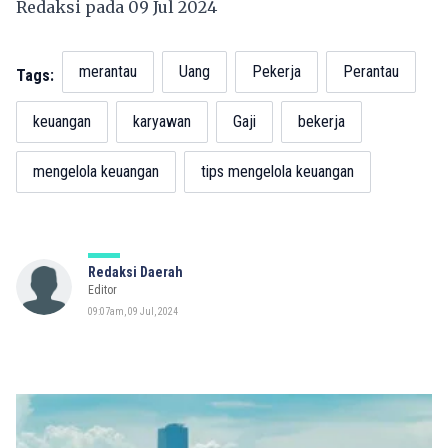
Redaksi pada 09 Jul 2024
merantau
Uang
Pekerja
Perantau
Tags:
keuangan
karyawan
Gaji
bekerja
mengelola keuangan
tips mengelola keuangan
Redaksi Daerah
Editor
09:07am, 09 Jul, 2024