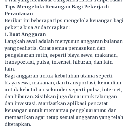
Tips Mengelola Keuangan Bagi Pekerja di
Perantauan
Berikut ini beberapa tips mengelola keuangan bagi
pekerja bisa Anda terapkan:
1. Buat Anggaran
Langkah awal adalah menyusun anggaran bulanan
yang realistis. Catat semua pemasukan dan
pengeluaran rutin, seperti biaya sewa, makanan,
transportasi, pulsa, internet, hiburan, dan lain-
lain.
Bagi anggaran untuk kebutuhan utama seperti
biaya sewa, makanan, dan transportasi, kemudian
untuk kebutuhan sekunder seperti pulsa, internet,
dan hiburan. Sisihkan juga dana untuk tabungan
dan investasi. Manfaatkan aplikasi pencatat
keuangan untuk memantau pengeluaranmu dan
memastikan agar tetap sesuai anggaran yang telah
ditetapkan.