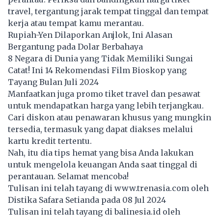
travel, tergantung jarak tempat tinggal dan tempat
kerja atau tempat kamu merantau.
Rupiah-Yen Dilaporkan Anjlok, Ini Alasan
Bergantung pada Dolar Berbahaya
8 Negara di Dunia yang Tidak Memiliki Sungai
Catat! Ini 14 Rekomendasi Film Bioskop yang
Tayang Bulan Juli 2024
Manfaatkan juga promo tiket travel dan pesawat
untuk mendapatkan harga yang lebih terjangkau.
Cari diskon atau penawaran khusus yang mungkin
tersedia, termasuk yang dapat diakses melalui
kartu kredit tertentu.
Nah, itu dia tips hemat yang bisa Anda lakukan
untuk mengelola
keuangan
Anda saat tinggal di
perantauan. Selamat mencoba!
Tulisan ini telah tayang di
www.trenasia.com
oleh
Distika Safara Setianda pada 08 Jul 2024
Tulisan ini telah tayang di
balinesia.id
oleh