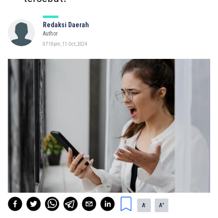
Redaksi Daerah
Author
07:10pm, 11 Oct, 2024
-
+
A
A