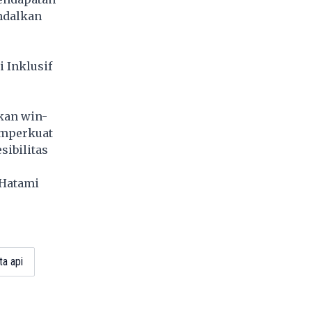
ndalkan
 Inklusif
kan win-
memperkuat
sibilitas
Hatami
4
ta api