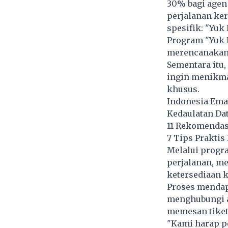
30% bagi agen
perjalanan ke
spesifik: "Yuk
Program "Yuk L
merencanakan 
Sementara itu
ingin menikma
khusus.
Indonesia Emas
Kedaulatan Da
11 Rekomendas
7 Tips Prakti
Melalui progr
perjalanan, m
ketersediaan k
Proses mendap
menghubungi a
memesan tiket 
"Kami harap p