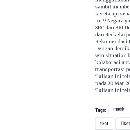
sambil member
kereta api seb
Ini 9 Negara y
SRC dan BRI D
dan Berkelanj
Rekomendasi D
Dengan demiki
win situation 
kolaborasi ant
transportasi 
Tulisan ini te
pada 20 Mar 2
Tulisan ini te
mudik
Tags:
tiket
TIket