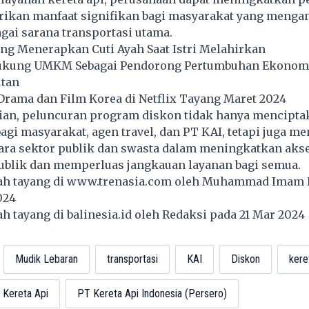
ikan manfaat signifikan bagi masyarakat yang menga
agai sarana transportasi utama.
ang Menerapkan Cuti Ayah Saat Istri Melahirkan
ukung UMKM Sebagai Pendorong Pertumbuhan Ekonomi
utan
rama dan Film Korea di Netflix Tayang Maret 2024
an, peluncuran program diskon tidak hanya mencipta
bagi masyarakat, agen travel, dan PT KAI, tetapi juga 
ara sektor publik dan swasta dalam meningkatkan akse
publik dan memperluas jangkauan layanan bagi semua.
lah tayang di
www.trenasia.com
oleh Muhammad Imam 
024
lah tayang di
balinesia.id
oleh Redaksi pada 21 Mar 202
Mudik Lebaran
transportasi
KAI
Diskon
kere
 Kereta Api
PT Kereta Api Indonesia (Persero)