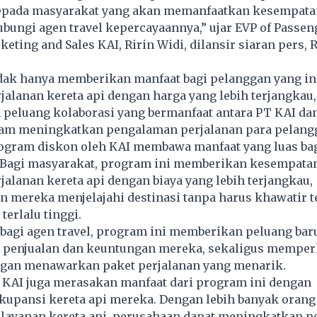
epada masyarakat yang akan memanfaatkan kesempatan
ungi agen travel kepercayaannya,” ujar EVP of Passen
eting and Sales KAI, Ririn Widi, dilansir siaran pers, R
idak hanya memberikan manfaat bagi pelanggan yang in
alanan kereta api dengan harga yang lebih terjangkau, 
peluang kolaborasi yang bermanfaat antara PT KAI da
lam meningkatkan pengalaman perjalanan para pelang
ogram diskon oleh KAI membawa manfaat yang luas ba
t. Bagi masyarakat, program ini memberikan kesempata
alanan kereta api dengan biaya yang lebih terjangkau,
mereka menjelajahi destinasi tanpa harus khawatir t
terlalu tinggi.
 bagi agen travel, program ini memberikan peluang bar
penjualan dan keuntungan mereka, sekaligus memperl
gan menawarkan paket perjalanan yang menarik.
PT KAI juga merasakan manfaat dari program ini dengan
kupansi kereta api mereka. Dengan lebih banyak orang
ayanan kereta api, perusahaan dapat meningkatkan p