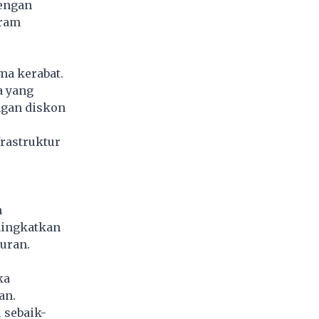
dengan
gram
a kerabat.
a yang
ngan diskon
rastruktur
n
ningkatkan
buran.
ka
an.
 sebaik-