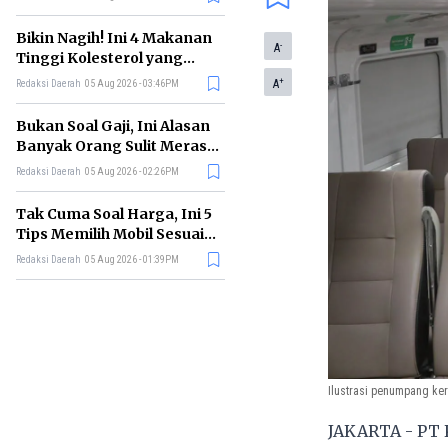
Bikin Nagih! Ini 4 Makanan
-
A
Tinggi Kolesterol yang
Sebaiknya Dikurangi
+
A
Redaksi Daerah
05 Aug 2026 - 03:46PM
Bukan Soal Gaji, Ini Alasan
Banyak Orang Sulit Merasa
Cukup
Redaksi Daerah
05 Aug 2026 - 02:26PM
Tak Cuma Soal Harga, Ini 5
Tips Memilih Mobil Sesuai
Kebutuhan
Redaksi Daerah
05 Aug 2026 - 01:39PM
Ilustrasi penumpang ker
JAKARTA - PT 