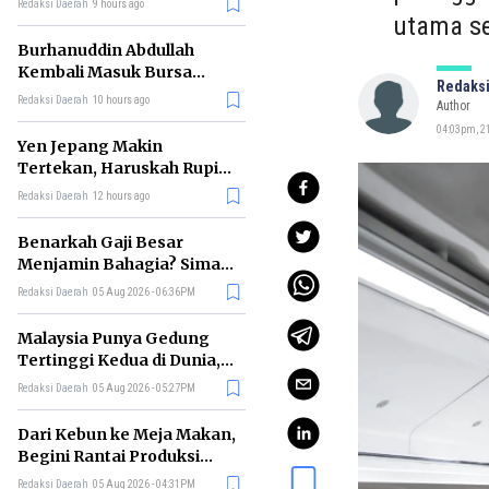
Redaksi Daerah
9 hours ago
utama se
Burhanuddin Abdullah
Kembali Masuk Bursa
Redaksi
Gubernur BI, Ini Rekam
Redaksi Daerah
10 hours ago
Author
Jejaknya
04:03pm, 21
Yen Jepang Makin
Tertekan, Haruskah Rupiah
Ikut Khawatir?
Redaksi Daerah
12 hours ago
Benarkah Gaji Besar
Menjamin Bahagia? Simak
Penjelasan Ilmu Ekonomi
Redaksi Daerah
05 Aug 2026 - 06:36PM
Malaysia Punya Gedung
Tertinggi Kedua di Dunia,
Ini Daftar Lengkap 2026
Redaksi Daerah
05 Aug 2026 - 05:27PM
Dari Kebun ke Meja Makan,
Begini Rantai Produksi
Sawit di Indonesia
Redaksi Daerah
05 Aug 2026 - 04:31PM