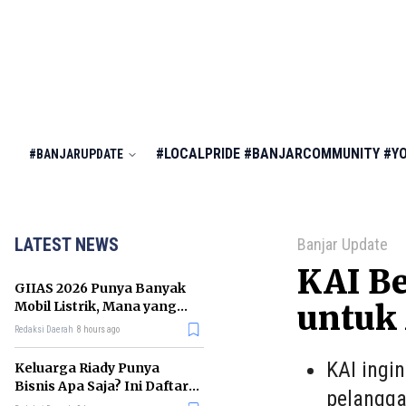
#LOCALPRIDE
#BANJARCOMMUNITY
#Y
#BANJARUPDATE
LATEST NEWS
Banjar Update
KAI Be
GIIAS 2026 Punya Banyak
Mobil Listrik, Mana yang
untuk 
Cocok untuk Gaji Rp10 Juta?
Redaksi Daerah
8 hours ago
KAI ingi
Keluarga Riady Punya
Bisnis Apa Saja? Ini Daftar
pelangga
Kerajaan Usahanya