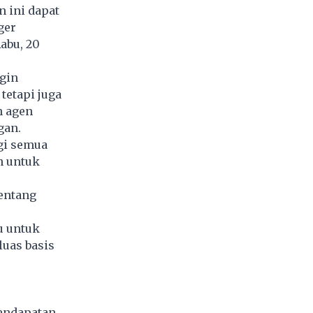
 ini dapat
ger
abu, 20
gin
tetapi juga
n agen
gan.
gi semua
n untuk
entang
u untuk
uas basis
endapatan