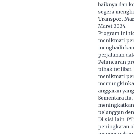
baiknya dan k
segera menghub
Transport Mark
Maret 2024.
Program ini t
menikmati perj
menghadirkan 
perjalanan da
Peluncuran pr
pihak terliba
menikmati perj
memungkinkan 
anggaran yang 
Sementara itu,
meningkatkan 
pelanggan den
Di sisi lain, 
peningkatan o
menggunakan l