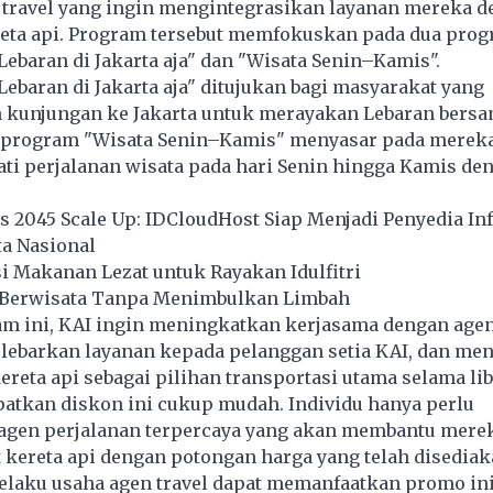
 travel yang ingin mengintegrasikan layanan mereka 
reta api. Program tersebut memfokuskan pada dua pro
 Lebaran di Jakarta aja" dan "Wisata Senin–Kamis".
ebaran di Jakarta aja" ditujukan bagi masyarakat yang
kunjungan ke Jakarta untuk merayakan Lebaran bersam
, program "Wisata Senin–Kamis" menyasar pada merek
ti perjalanan wisata pada hari Senin hingga Kamis de
 2045 Scale Up: IDCloudHost Siap Menjadi Penyedia Inf
ta Nasional
i Makanan Lezat untuk Rayakan Idulfitri
s Berwisata Tanpa Menimbulkan Limbah
am ini, KAI ingin meningkatkan kerjasama dengan age
elebarkan layanan kepada pelanggan setia KAI, dan me
ereta api sebagai pilihan transportasi utama selama li
atkan diskon ini cukup mudah. Individu hanya perlu
gen perjalanan terpercaya yang akan membantu mere
kereta api dengan potongan harga yang telah disediak
elaku usaha agen travel dapat memanfaatkan promo ini