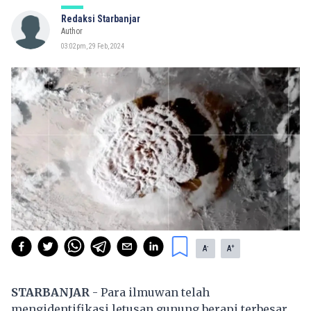
Redaksi Starbanjar
Author
03:02pm, 29 Feb, 2024
-
+
A
A
STARBANJAR
- Para ilmuwan telah
mengidentifikasi letusan gunung berapi terbesar