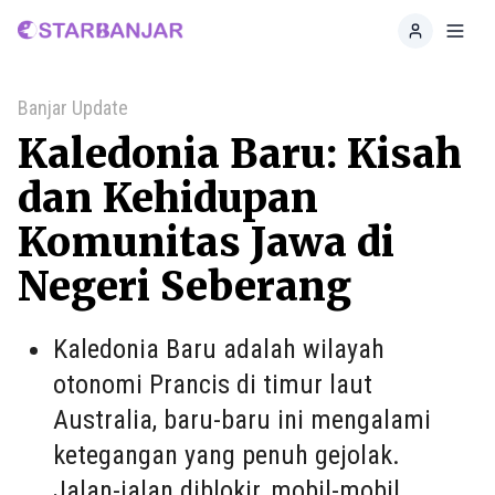
Home
Toggl
Banjar Update
Kaledonia Baru: Kisah
dan Kehidupan
Komunitas Jawa di
Negeri Seberang
Kaledonia Baru adalah wilayah
otonomi Prancis di timur laut
Australia, baru-baru ini mengalami
ketegangan yang penuh gejolak.
Jalan-jalan diblokir, mobil-mobil