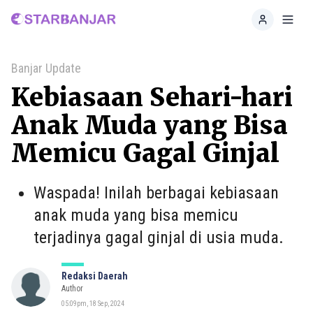
Home
Toggl
Banjar Update
Kebiasaan Sehari-hari
Anak Muda yang Bisa
Memicu Gagal Ginjal
Waspada! Inilah berbagai kebiasaan
anak muda yang bisa memicu
terjadinya gagal ginjal di usia muda.
Redaksi Daerah
Author
05:09pm, 18 Sep, 2024