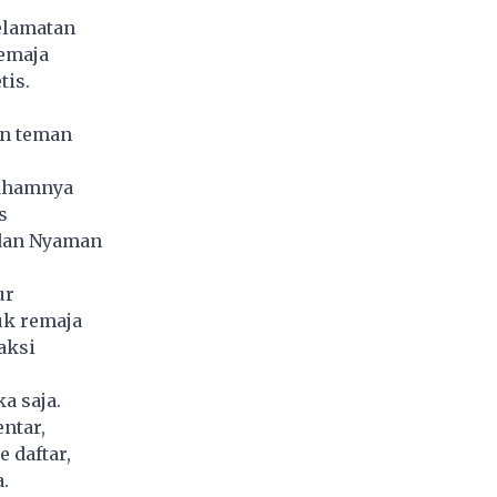
elamatan
remaja
tis.
n teman
Sahamnya
s
 dan Nyaman
ur
uk remaja
aksi
a saja.
ntar,
 daftar,
.