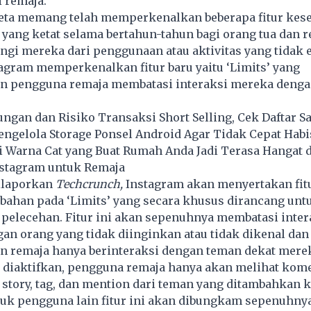
 remaja.
Meta memang telah memperkenalkan beberapa fitur kes
yang ketat selama bertahun-tahun bagi orang tua dan 
gi mereka dari penggunaan atau aktivitas yang tidak e
agram memperkenalkan fitur baru yaitu ‘Limits’ yang
 pengguna remaja membatasi interaksi mereka denga
ngan dan Risiko Transaksi Short Selling, Cek Daftar 
ngelola Storage Ponsel Android Agar Tidak Cepat Habi
 Warna Cat yang Buat Rumah Anda Jadi Terasa Hangat
nstagram untuk Remaja
dilaporkan
Techcrunch,
Instagram akan menyertakan fit
ahan pada ‘Limits’ yang secara khusus dirancang unt
pelecehan. Fitur ini akan sepenuhnya membatasi inter
n orang yang tidak diinginkan atau tidak dikenal dan
remaja hanya berinteraksi dengan teman dekat merek
ni diaktifkan, pengguna remaja hanya akan melihat kome
 story, tag, dan mention dari teman yang ditambahkan ke
uk pengguna lain fitur ini akan dibungkam sepenuhnya