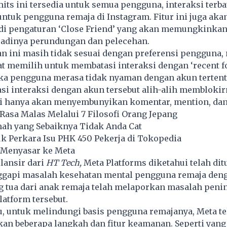
mits ini tersedia untuk semua pengguna, interaksi terb
untuk pengguna remaja di Instagram. Fitur ini juga aka
t di pengaturan ‘Close Friend’ yang akan memungkinka
jadinya perundungan dan pelecehan.
n ini masih tidak sesuai dengan preferensi pengguna,
 memilih untuk membatasi interaksi dengan ‘recent fo
tika pengguna merasa tidak nyaman dengan akun terten
si interaksi dengan akun tersebut alih-alih membloki
ini hanya akan menyembunyikan komentar, mention, dan
asa Malas Melalui 7 Filosofi Orang Jepang
mah yang Sebaiknya Tidak Anda Cat
 Perkara Isu PHK 450 Pekerja di Tokopedia
Menyasar ke Meta
ilansir dari
HT Tech,
Meta Platforms diketahui telah dit
gapi masalah kesehatan mental pengguna remaja deng
g tua dari anak remaja telah melaporkan masalah peni
latform tersebut.
u, untuk melindungi basis pengguna remajanya, Meta te
n beberapa langkah dan fitur keamanan. Seperti yang