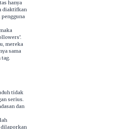
atas hanya
n diaktifkan
n pengguna
 maka
llowers’.
tu, mereka
rnya sama
 tag.
uduh tidak
an serius.
ndasan dan
lah
 dilaporkan