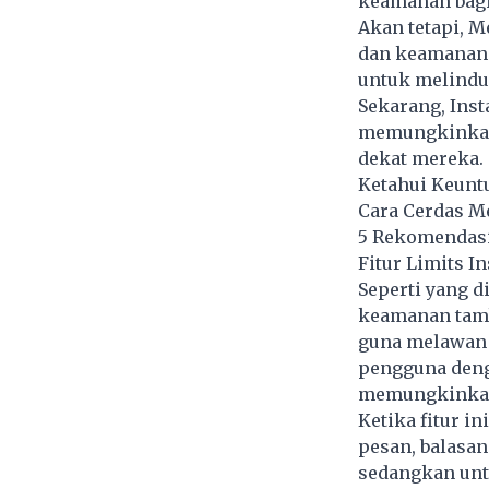
keamanan bagi
Akan tetapi, 
dan keamanan 
untuk melindun
Sekarang, Inst
memungkinkan
dekat mereka.
Ketahui Keuntu
Cara Cerdas Me
5 Rekomendasi
Fitur Limits I
Seperti yang 
keamanan tamb
guna melawan 
pengguna denga
memungkinkan 
Ketika fitur i
pesan, balasan
sedangkan unt