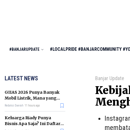
#LOCALPRIDE
#BANJARCOMMUNITY
#Y
#BANJARUPDATE
LATEST NEWS
Banjar Update
Kebija
GIIAS 2026 Punya Banyak
Mobil Listrik, Mana yang
Mengh
Cocok untuk Gaji Rp10 Juta?
Redaksi Daerah
11 hours ago
Instagra
Keluarga Riady Punya
Bisnis Apa Saja? Ini Daftar
membatas
Kerajaan Usahanya