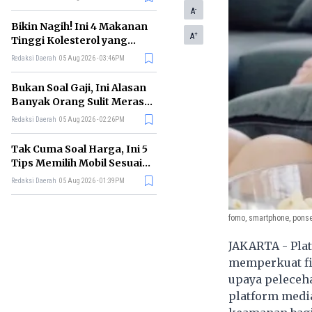
-
A
Bikin Nagih! Ini 4 Makanan
+
A
Tinggi Kolesterol yang
Sebaiknya Dikurangi
Redaksi Daerah
05 Aug 2026 - 03:46PM
Bukan Soal Gaji, Ini Alasan
Banyak Orang Sulit Merasa
Cukup
Redaksi Daerah
05 Aug 2026 - 02:26PM
Tak Cuma Soal Harga, Ini 5
Tips Memilih Mobil Sesuai
Kebutuhan
Redaksi Daerah
05 Aug 2026 - 01:39PM
fomo, smartphone, ponse
JAKARTA - Plat
memperkuat fi
upaya peleceha
platform media