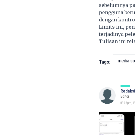
sebelumnya pa
pengguna berus
dengan kontrol
Limits ini, p
terjadinya pel
Tulisan ini te
media so
Tags:
Redaksi
Editor
09:06pm, 1