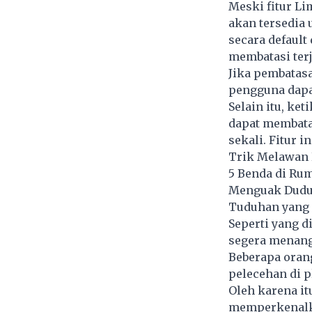
Meski fitur Li
akan tersedia 
secara defaul
membatasi ter
Jika pembatasa
pengguna dapat
Selain itu, ke
dapat membata
sekali. Fitur 
Trik Melawan R
5 Benda di Ru
Menguak Duduk
Tuduhan yang 
Seperti yang d
segera menang
Beberapa oran
pelecehan di p
Oleh karena it
memperkenalka