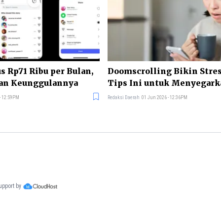
s Rp71 Ribu per Bulan,
Doomscrolling Bikin Stres
dan Keunggulannya
Tips Ini untuk Menyegark
 - 12:59PM
Redaksi Daerah
01 Jun 2026 - 12:36PM
support by