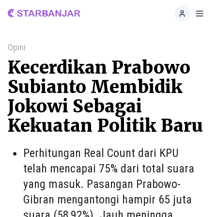
Home
Toggl
Opini
Kecerdikan Prabowo
Subianto Membidik
Jokowi Sebagai
Kekuatan Politik Baru
Perhitungan Real Count dari KPU
telah mencapai 75% dari total suara
yang masuk. Pasangan Prabowo-
Gibran mengantongi hampir 65 juta
suara (58,92%). Jauh meningga