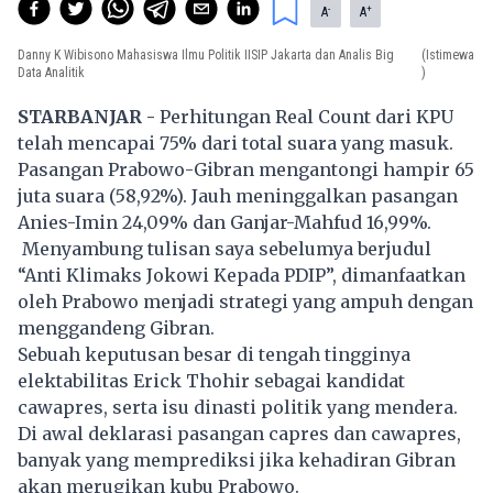
-
+
A
A
Danny K Wibisono Mahasiswa Ilmu Politik IISIP Jakarta dan Analis Big
(Istimewa
Data Analitik
)
STARBANJAR -
Perhitungan Real Count dari KPU
telah mencapai 75% dari total suara yang masuk.
Pasangan Prabowo-Gibran mengantongi hampir 65
juta suara (58,92%). Jauh meninggalkan pasangan
Anies-Imin 24,09% dan Ganjar-Mahfud 16,99%.
Menyambung tulisan saya sebelumya berjudul
“Anti Klimaks Jokowi Kepada PDIP”, dimanfaatkan
oleh Prabowo menjadi strategi yang ampuh dengan
menggandeng Gibran.
Sebuah keputusan besar di tengah tingginya
elektabilitas Erick Thohir sebagai kandidat
cawapres, serta isu dinasti politik yang mendera.
Di awal deklarasi pasangan capres dan cawapres,
banyak yang memprediksi jika kehadiran Gibran
akan merugikan kubu Prabowo.