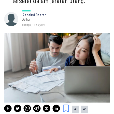
terseret dalam jeratan utang.
Redaksi Daerah
Author
03:04pm, 16 Apr, 2024
-
+
A
A