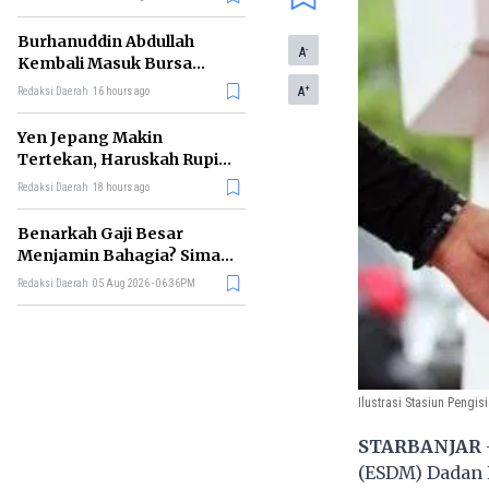
Burhanuddin Abdullah
-
A
Kembali Masuk Bursa
Gubernur BI, Ini Rekam
+
A
Redaksi Daerah
16 hours ago
Jejaknya
Yen Jepang Makin
Tertekan, Haruskah Rupiah
Ikut Khawatir?
Redaksi Daerah
18 hours ago
Benarkah Gaji Besar
Menjamin Bahagia? Simak
Penjelasan Ilmu Ekonomi
Redaksi Daerah
05 Aug 2026 - 06:36PM
Ilustrasi Stasiun Peng
STARBANJAR
(ESDM) Dadan 