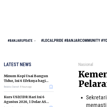
#LOCALPRIDE
#BANJARCOMMUNITY
#Y
#BANJARUPDATE
LATEST NEWS
Nasional
Kemen
Minum Kopi Usai Bangun
Tidur, Ini 6 Efeknya bagi
Pelar
Kesehatan Tubuh
Redaksi Daerah
8 hours ago
Sekretar
Kurs USD/IDR Hari Ini 6
Agustus 2026, 1 Dolar AS
memastik
Kini Berapa Rupiah?