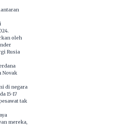
lantaran
i
024.
rkan oleh
ander
rgi Rusia
erdana
h Novak
ni di negara
a 15-17
pesawat tak
aya
wan mereka,