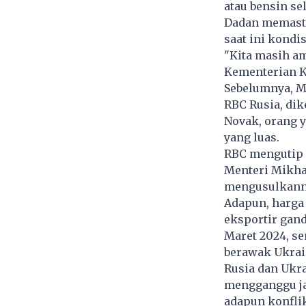
atau bensin se
Dadan memastik
saat ini kond
"Kita masih am
Kementerian K
Sebelumnya, Me
RBC Rusia, dik
Novak, orang y
yang luas.
RBC mengutip 
Menteri Mikhai
mengusulkannya
Adapun, harga 
eksportir gand
Maret 2024, se
berawak Ukrain
Rusia dan Ukra
mengganggu ja
adapun konfli