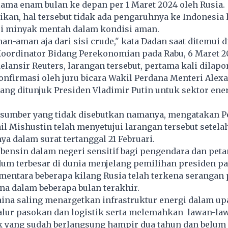
lama enam bulan ke depan per 1 Maret 2024 oleh Rusia.
an, hal tersebut tidak ada pengaruhnya ke Indonesia 
isi minyak mentah dalam kondisi aman.
an-aman aja dari sisi crude," kata Dadan saat ditemui d
oordinator Bidang Perekonomian pada Rabu, 6 Maret 2
lansir Reuters, larangan tersebut, pertama kali dilapo
onfirmasi oleh juru bicara Wakil Perdana Menteri Alex
ang ditunjuk Presiden Vladimir Putin untuk sektor ene
sumber yang tidak disebutkan namanya, mengatakan P
l Mishustin telah menyetujui larangan tersebut setela
 dalam surat tertanggal 21 Februari.
bensin dalam negeri sensitif bagi pengendara dan peta
um terbesar di dunia menjelang pemilihan presiden pad
mentara beberapa kilang Rusia telah terkena serangan 
a dalam beberapa bulan terakhir.
ina saling menargetkan infrastruktur energi dalam up
lur pasokan dan logistik serta melemahkan lawan-la
k yang sudah berlangsung hampir dua tahun dan belum