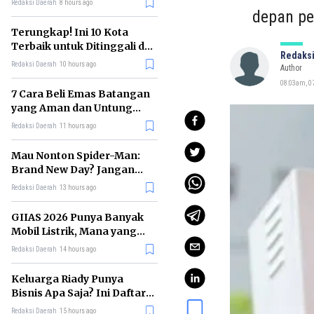
Redaksi Daerah
8 hours ago
depan pe
Terungkap! Ini 10 Kota
Terbaik untuk Ditinggali di
Redaksi
Dunia Tahun 2026
Redaksi Daerah
10 hours ago
Author
08:03am, 07
7 Cara Beli Emas Batangan
yang Aman dan Untung
untuk Pemula
Redaksi Daerah
11 hours ago
Mau Nonton Spider-Man:
Brand New Day? Jangan
Lewatkan 6 Film Penting
Redaksi Daerah
13 hours ago
Ini
GIIAS 2026 Punya Banyak
Mobil Listrik, Mana yang
Cocok untuk Gaji Rp10 Juta?
Redaksi Daerah
14 hours ago
Keluarga Riady Punya
Bisnis Apa Saja? Ini Daftar
Kerajaan Usahanya
Redaksi Daerah
15 hours ago