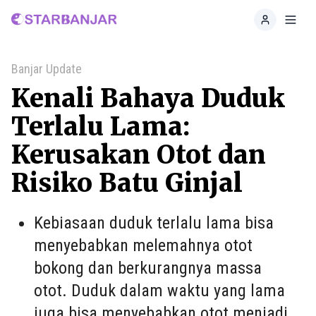
Home
Toggl
Banjar Update
Kenali Bahaya Duduk
Terlalu Lama:
Kerusakan Otot dan
Risiko Batu Ginjal
Kebiasaan duduk terlalu lama bisa
menyebabkan melemahnya otot
bokong dan berkurangnya massa
otot. Duduk dalam waktu yang lama
juga bisa menyebabkan otot menjadi