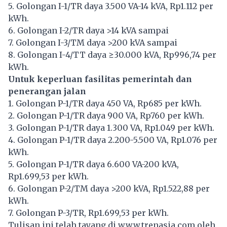
5. Golongan I-1/TR daya 3.500 VA-14 kVA, Rp1.112 per
kWh.
6. Golongan I-2/TR daya >14 kVA sampai
7. Golongan I-3/TM daya >200 kVA sampai
8. Golongan I-4/TT daya ≥30.000 kVA, Rp996,74 per
kWh.
Untuk keperluan fasilitas pemerintah dan
penerangan jalan
1. Golongan P-1/TR daya 450 VA, Rp685 per kWh.
2. Golongan P-1/TR daya 900 VA, Rp760 per kWh.
3. Golongan P-1/TR daya 1.300 VA, Rp1.049 per kWh.
4. Golongan P-1/TR daya 2.200-5.500 VA, Rp1.076 per
kWh.
5. Golongan P-1/TR daya 6.600 VA-200 kVA,
Rp1.699,53 per kWh.
6. Golongan P-2/TM daya >200 kVA, Rp1.522,88 per
kWh.
7. Golongan P-3/TR, Rp1.699,53 per kWh.
Tulisan ini telah tayang di
www.trenasia.com
oleh