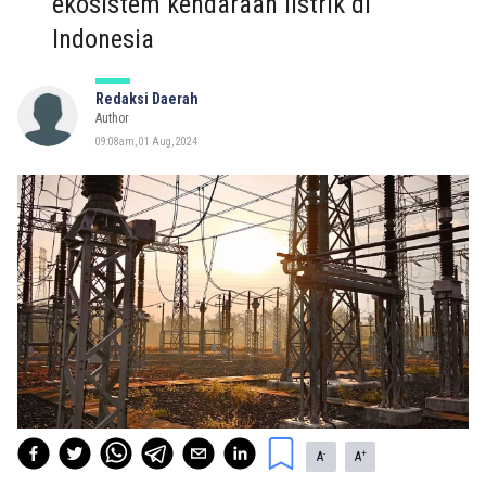
ekosistem kendaraan listrik di
Indonesia
Redaksi Daerah
Author
09:08am, 01 Aug, 2024
-
+
A
A