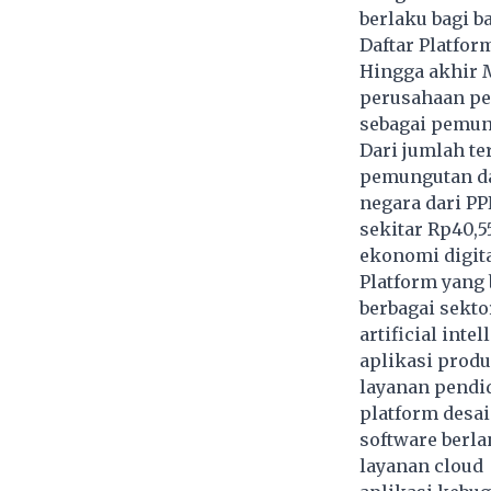
berlaku bagi b
Daftar Platfor
Hingga akhir M
perusahaan pe
sebagai pemun
Dari jumlah te
pemungutan da
negara dari PP
sekitar Rp40,
ekonomi digita
Platform yang
berbagai sektor
artificial intel
aplikasi produ
layanan pendid
platform desa
software berl
layanan cloud