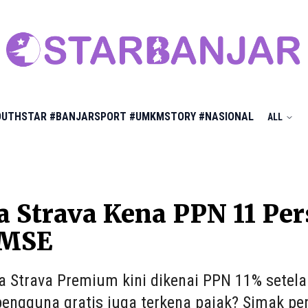
OUTHSTAR
#BANJARSPORT
#UMKMSTORY
#NASIONAL
ALL
 Strava Kena PPN 11 Per
PMSE
 Strava Premium kini dikenai PPN 11% setel
engguna gratis juga terkena pajak? Simak pe