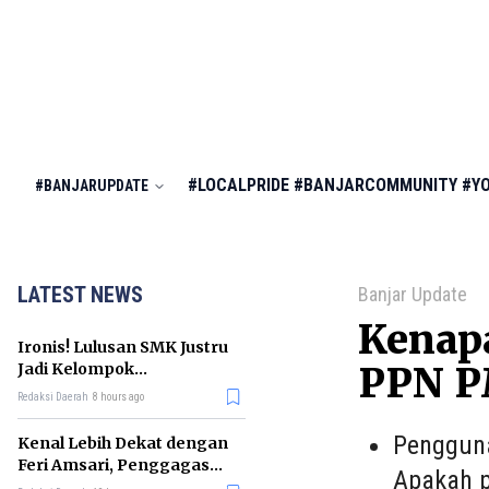
#LOCALPRIDE
#BANJARCOMMUNITY
#Y
#BANJARUPDATE
LATEST NEWS
Banjar Update
Kenapa
Ironis! Lulusan SMK Justru
Jadi Kelompok
PPN 
Pengangguran Terbanyak
Redaksi Daerah
8 hours ago
di RI
Pengguna
Kenal Lebih Dekat dengan
Feri Amsari, Penggagas
Apakah p
Kabinet Bayangan