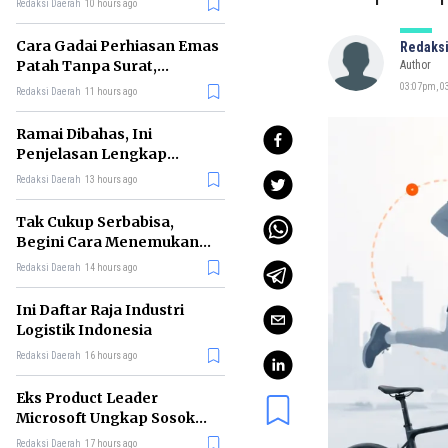
Redaksi Daerah
10 hours ago
Cara Gadai Perhiasan Emas
Redaksi
Patah Tanpa Surat,
Author
Ternyata Tetap Bisa!
03:07pm, 03
Redaksi Daerah
11 hours ago
Ramai Dibahas, Ini
Penjelasan Lengkap
tentang Konsep Kabinet
Redaksi Daerah
13 hours ago
Bayangan
Tak Cukup Serbabisa,
Begini Cara Menemukan
'Spike' agar CV Dilirik HR
Redaksi Daerah
14 hours ago
Ini Daftar Raja Industri
Logistik Indonesia
Redaksi Daerah
16 hours ago
Eks Product Leader
Microsoft Ungkap Sosok
yang Paling Cocok
Redaksi Daerah
17 hours ago