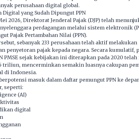
anyak perusahaan digital global.
m Digital yang Sudah Dipungut PPN
ei 2026, Direktorat Jenderal Pajak (DJP) telah menunju
nyelenggara perdagangan melalui sistem elektronik (
gut Pajak Pertambahan Nilai (PPN).
rsebut, sebanyak 233 perusahaan telah aktif melakukan
n penyetoran pajak kepada negara. Secara kumulatif,
N PMSE sejak kebijakan ini diterapkan pada 2020 tela
55 triliun, mencerminkan semakin luasnya cakupan pe
l di Indonesia.
 berpotensi masuk dalam daftar pemungut PPN ke dep
, seperti:
ligence (AI)
ktivitas
ikan digital
in
angganan