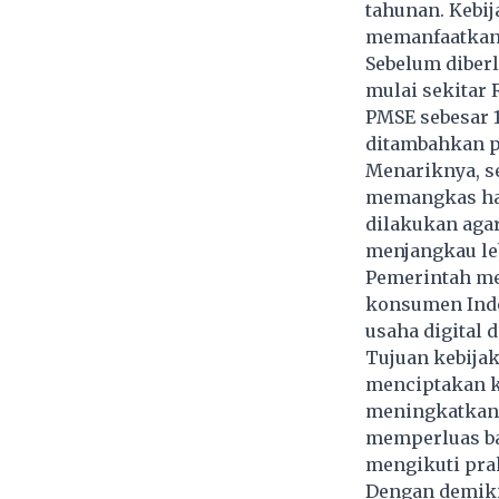
tahunan. Kebi
memanfaatkan v
Sebelum diberl
mulai sekitar 
PMSE sebesar 
ditambahkan p
Menariknya, s
memangkas har
dilakukan agar
menjangkau le
Pemerintah me
konsumen Indo
usaha digital 
Tujuan kebijaka
menciptakan k
meningkatkan 
memperluas ba
mengikuti prak
Dengan demiki