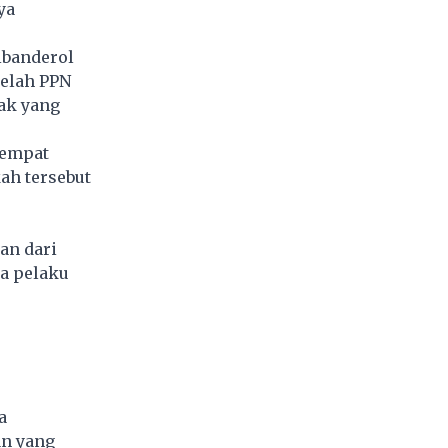
ya
ibanderol
telah PPN
ak yang
sempat
ah tersebut
an dari
a pelaku
a
an yang