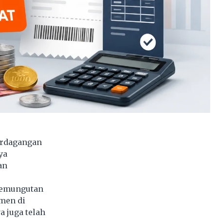
erdagangan
ya
an
pemungutan
men di
a juga telah