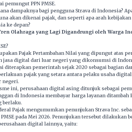
gai pemungut PPN PMSE.
mana dampaknya bagi pengguna Strava di Indonesia? A
na akan dikenai pajak, dan seperti apa arah kebijakan
sia ke depan?
Tren Olahraga yang Lagi Digandrungi oleh Warga In
MSE?
pakan Pajak Pertambahan Nilai yang dipungut atas p
jasa digital dari luar negeri yang dikonsumsi di Indon
i diterapkan pemerintah sejak 2020 sebagai bagian da
rlakuan pajak yang setara antara pelaku usaha digita
r negeri.
e ini, perusahaan digital asing ditunjuk sebagai pem
nggan di Indonesia membayar harga layanan ditambah 
 berlaku.
nderal Pajak mengumumkan penunjukan
Strava Inc.
seba
PMSE pada Mei 2026. Penunjukan tersebut dilakukan 
rusahaan digital lainnya, yaitu: