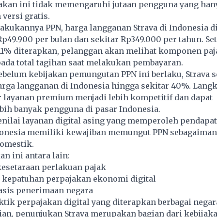
jakan ini tidak memengaruhi jutaan pengguna yang han
ersi gratis.
akukannya PPN, harga langganan Strava di Indonesia d
Rp49.900 per bulan dan sekitar Rp349.000 per tahun. Se
11% diterapkan, pelanggan akan melihat komponen paj
ada total tagihan saat melakukan pembayaran.
ebelum kebijakan pemungutan PPN ini berlaku, Strava 
ga langganan di Indonesia hingga sekitar 40%. Langk
 layanan premium menjadi lebih kompetitif dan dapat
bih banyak pengguna di pasar Indonesia.
nilai layanan digital asing yang memperoleh pendapat
nesia memiliki kewajiban memungut PPN sebagaiman
domestik.
n ini antara lain:
esetaraan perlakuan pajak
kepatuhan perpajakan ekonomi digital
sis penerimaan negara
tik perpajakan digital yang diterapkan berbagai negar
an, penunjukan Strava merupakan bagian dari kebijak