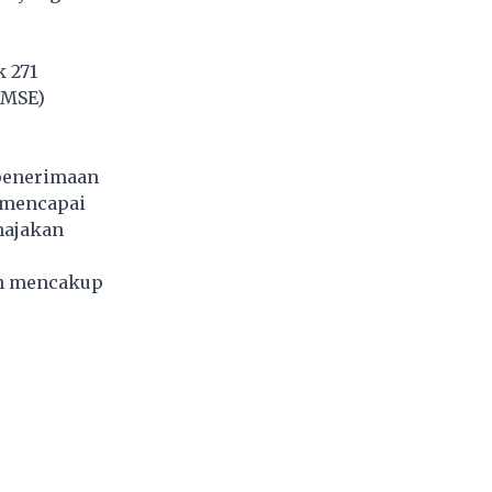
k 271
PMSE)
 penerimaan
h mencapai
majakan
an mencakup