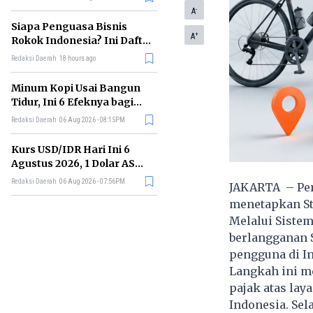
Memimpin di Era AI
-
A
Siapa Penguasa Bisnis
+
A
Rokok Indonesia? Ini Daftar
Perusahaan Terbesarnya
Redaksi Daerah
18 hours ago
Minum Kopi Usai Bangun
Tidur, Ini 6 Efeknya bagi
Kesehatan Tubuh
Redaksi Daerah
06 Aug 2026 - 08:15PM
Kurs USD/IDR Hari Ini 6
Agustus 2026, 1 Dolar AS
Kini Berapa Rupiah?
Redaksi Daerah
06 Aug 2026 - 07:56PM
JAKARTA – Peme
menetapkan St
Melalui Sistem
berlangganan S
pengguna di In
Langkah ini m
pajak atas la
Indonesia. Sel