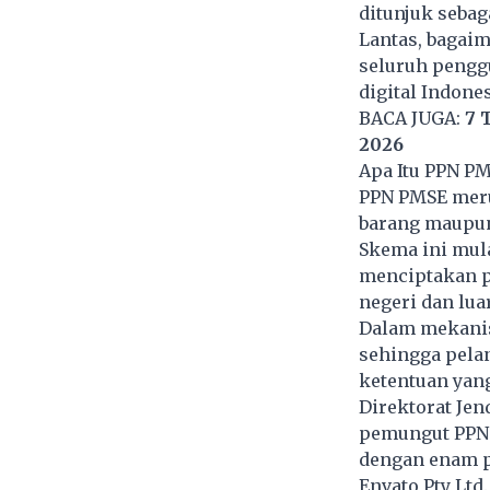
ditunjuk seba
Lantas, bagai
seluruh penggu
digital Indone
BACA JUGA:
7 
2026
Apa Itu PPN P
PPN PMSE meru
barang maupun 
Skema ini mula
menciptakan pe
negeri dan lua
Dalam mekanism
sehingga pela
ketentuan yang
Direktorat Je
pemungut PPN 
dengan enam pe
Envato Pty Ltd.