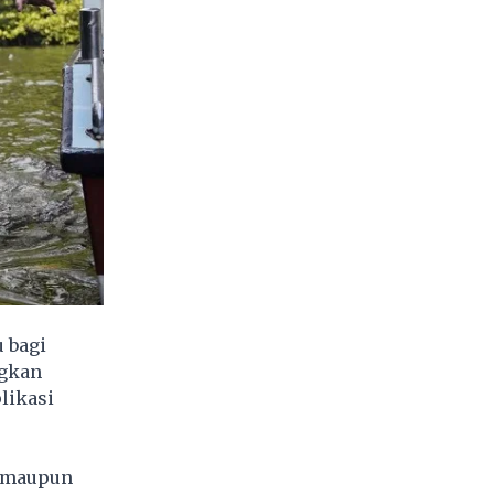
 bagi
ngkan
likasi
n maupun