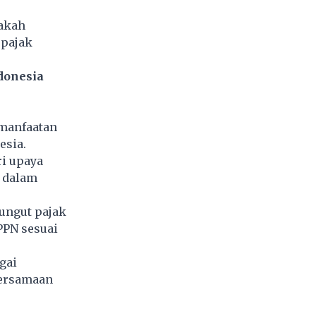
pakah
 pajak
donesia
emanfaatan
esia.
ri upaya
l dalam
ungut pajak
PPN sesuai
gai
bersamaan