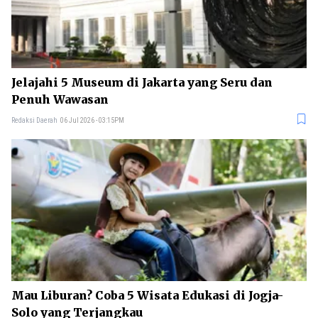
Jelajahi 5 Museum di Jakarta yang Seru dan
Penuh Wawasan
Redaksi Daerah
06 Jul 2026 - 03:15PM
Mau Liburan? Coba 5 Wisata Edukasi di Jogja-
Solo yang Terjangkau