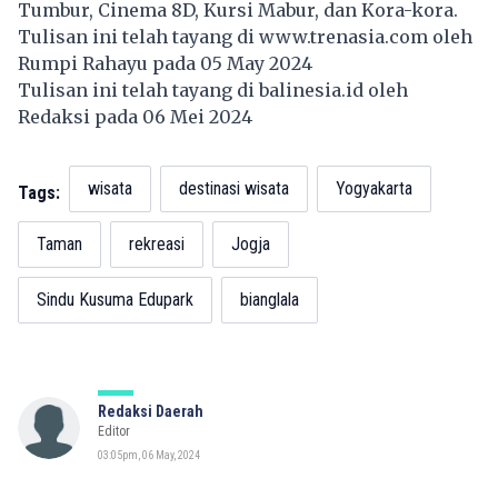
Tumbur, Cinema 8D, Kursi Mabur, dan Kora-kora.
Tulisan ini telah tayang di
www.trenasia.com
oleh
Rumpi Rahayu pada 05 May 2024
Tulisan ini telah tayang di
balinesia.id
oleh
Redaksi pada 06 Mei 2024
wisata
destinasi wisata
Yogyakarta
Tags:
Taman
rekreasi
Jogja
Sindu Kusuma Edupark
bianglala
Redaksi Daerah
Editor
03:05pm, 06 May, 2024