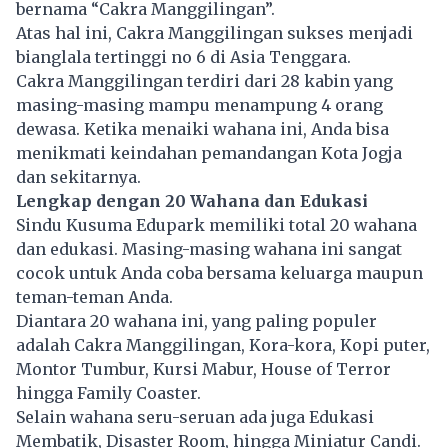
bernama “Cakra Manggilingan”.
Atas hal ini, Cakra Manggilingan sukses menjadi
bianglala tertinggi no 6 di Asia Tenggara.
Cakra Manggilingan terdiri dari 28 kabin yang
masing-masing mampu menampung 4 orang
dewasa. Ketika menaiki wahana ini, Anda bisa
menikmati keindahan pemandangan
Kota Jogja
dan sekitarnya.
Lengkap dengan 20 Wahana dan Edukasi
Sindu Kusuma Edupark memiliki total 20 wahana
dan edukasi. Masing-masing wahana ini sangat
cocok untuk Anda coba bersama keluarga maupun
teman-teman Anda.
Diantara 20 wahana ini, yang paling populer
adalah Cakra Manggilingan, Kora-kora, Kopi puter,
Montor Tumbur, Kursi Mabur, House of Terror
hingga Family Coaster.
Selain wahana seru-seruan ada juga Edukasi
Membatik, Disaster Room, hingga Miniatur Candi.