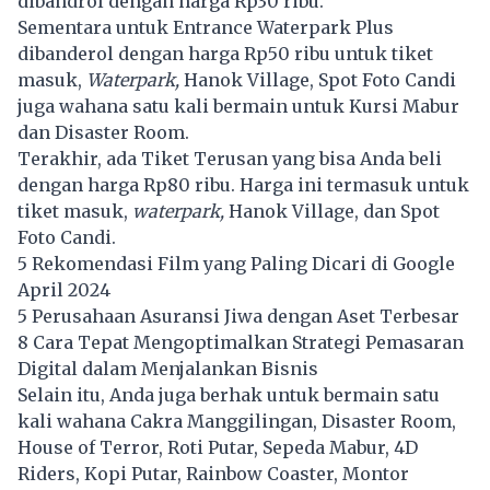
dibandrol dengan harga Rp30 ribu.
Sementara untuk Entrance Waterpark Plus
dibanderol dengan harga Rp50 ribu untuk tiket
masuk,
Waterpark,
Hanok Village, Spot Foto Candi
juga wahana satu kali bermain untuk Kursi Mabur
dan Disaster Room.
Terakhir, ada Tiket Terusan yang bisa Anda beli
dengan harga Rp80 ribu. Harga ini termasuk untuk
tiket masuk,
waterpark,
Hanok Village, dan Spot
Foto Candi.
5 Rekomendasi Film yang Paling Dicari di Google
April 2024
5 Perusahaan Asuransi Jiwa dengan Aset Terbesar
8 Cara Tepat Mengoptimalkan Strategi Pemasaran
Digital dalam Menjalankan Bisnis
Selain itu, Anda juga berhak untuk bermain satu
kali wahana Cakra Manggilingan, Disaster Room,
House of Terror, Roti Putar, Sepeda Mabur, 4D
Riders, Kopi Putar, Rainbow Coaster, Montor