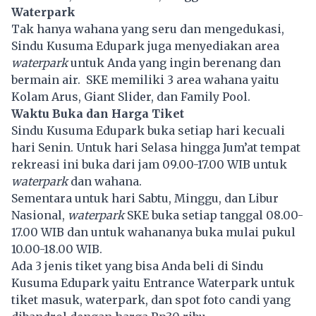
Waterpark
Tak hanya wahana yang seru dan mengedukasi,
Sindu Kusuma Edupark juga menyediakan area
waterpark
untuk Anda yang ingin berenang dan
bermain air. SKE memiliki 3 area wahana yaitu
Kolam Arus, Giant Slider, dan Family Pool.
Waktu Buka dan Harga Tiket
Sindu Kusuma Edupark buka setiap hari kecuali
hari Senin. Untuk hari Selasa hingga Jum’at tempat
rekreasi ini buka dari jam 09.00-17.00 WIB untuk
waterpark
dan wahana.
Sementara untuk hari Sabtu, Minggu, dan Libur
Nasional,
waterpark
SKE buka setiap tanggal 08.00-
17.00 WIB dan untuk wahananya buka mulai pukul
10.00-18.00 WIB.
Ada 3 jenis tiket yang bisa Anda beli di Sindu
Kusuma Edupark yaitu Entrance Waterpark untuk
tiket masuk, waterpark, dan spot foto candi yang