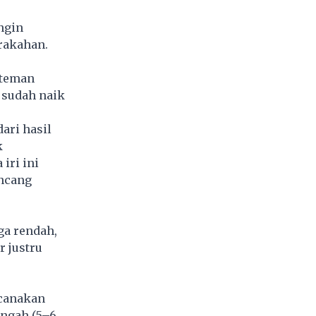
ngin
rakahan.
 teman
 sudah naik
dari hasil
k
iri ini
ancang
rga rendah,
r justru
ncanakan
engah (5–6