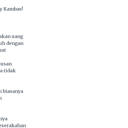
y Kambas!
dakan uang
nuh dengan
kut
tusan
a tidak
n biasanya
n
nya
keserakahan