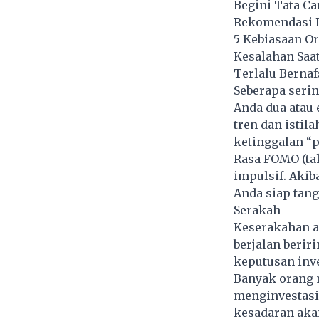
Begini Tata Ca
Rekomendasi D
5 Kebiasaan O
Kesalahan Saa
Terlalu Bernaf
Seberapa seri
Anda dua atau 
tren dan istil
ketinggalan “p
Rasa FOMO (ta
impulsif. Aki
Anda siap tan
Serakah
Keserakahan a
berjalan berir
keputusan inv
Banyak orang 
menginvestasi
kesadaran aka