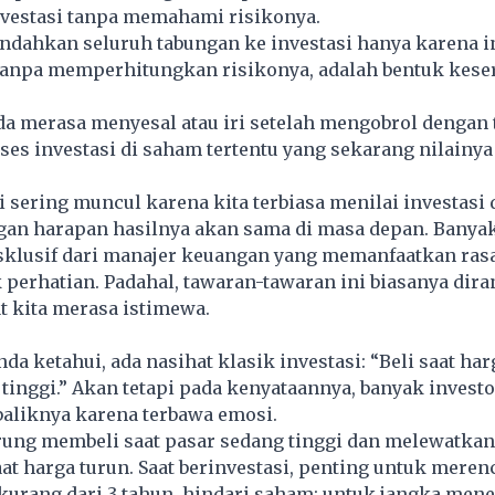
nvestasi tanpa memahami risikonya.
ndahkan seluruh tabungan ke investasi hanya karena i
 tanpa memperhitungkan risikonya, adalah bentuk kese
a merasa menyesal atau iri setelah mengobrol dengan
ses investasi di saham tertentu yang sekarang nilainya
i sering muncul karena kita terbiasa menilai investasi 
ngan harapan hasilnya akan sama di masa depan. Banya
klusif dari manajer keuangan yang memanfaatkan rasa 
perhatian. Padahal, tawaran-tawaran ini biasanya dir
 kita merasa istimewa.
da ketahui, ada nasihat klasik investasi: “Beli saat ha
a tinggi.” Akan tetapi pada kenyataannya, banyak investo
aliknya karena terbawa emosi.
ung membeli saat pasar sedang tinggi dan melewatkan
t harga turun. Saat berinvestasi, penting untuk mere
kurang dari 3 tahun, hindari saham; untuk jangka men