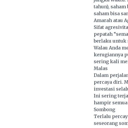
tahun), saham 
saham bisa san
Amarah atau A
Sifat agresivi
pepatah “semak
berlaku untuk
Walau Anda me
kerugiannya pu
sering kali m
Malas
Dalam perjalan
percaya diri.
investasi sel
Ini sering ter
hampir semua 
Sombong
Terlalu percay
seseorang som