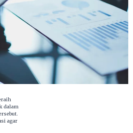
eraih
ak dalam
ersebut.
si agar