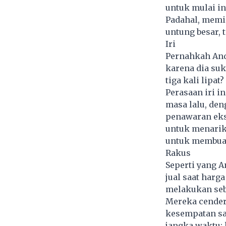
untuk mulai i
Padahal, memi
untung besar,
Iri
Pernahkah And
karena dia suk
tiga kali lipat?
Perasaan iri in
masa lalu, de
penawaran eks
untuk menarik 
untuk membuat
Rakus
Seperti yang An
jual saat harg
melakukan seb
Mereka cender
kesempatan saa
jangka waktu: 