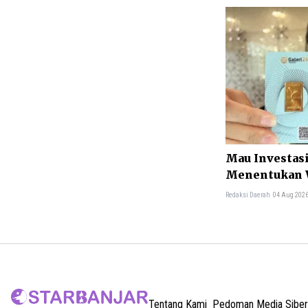
Mau Investasi
Menentukan W
Membelinya
Redaksi Daerah
04 Aug 2026
Tentang Kami
Pedoman Media Siber