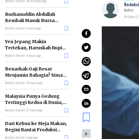
Redaksi Daerah
38 minutes ago
Redaksi
Author
Burhanuddin Abdullah
09:05pm, 21
Kembali Masuk Bursa
Gubernur BI, Ini Rekam
Redaksi Daerah
2 hours ago
Jejaknya
Yen Jepang Makin
Tertekan, Haruskah Rupiah
Ikut Khawatir?
Redaksi Daerah
4 hours ago
Benarkah Gaji Besar
Menjamin Bahagia? Simak
Penjelasan Ilmu Ekonomi
Redaksi Daerah
20 hours ago
Malaysia Punya Gedung
Tertinggi Kedua di Dunia,
Ini Daftar Lengkap 2026
Redaksi Daerah
21 hours ago
Dari Kebun ke Meja Makan,
Begini Rantai Produksi
-
A
Sawit di Indonesia
Redaksi Daerah
a day ago