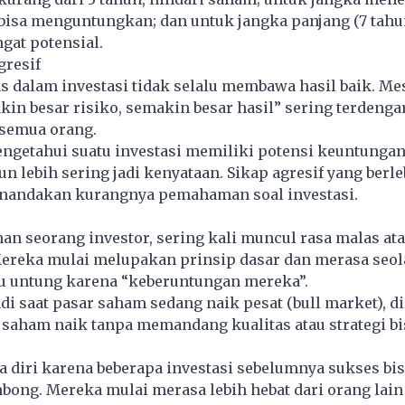
bisa menguntungkan; dan untuk jangka panjang (7 tahun
gat potensial.
gresif
tas dalam investasi tidak selalu membawa hasil baik. M
in besar risiko, semakin besar hasil” sering terdengar,
 semua orang.
ngetahui suatu investasi memiliki potensi keuntungan
n lebih sering jadi kenyataan. Sikap agresif yang berl
enandakan kurangnya pemahaman soal investasi.
an seorang investor, sering kali muncul rasa malas ata
 Mereka mulai melupakan prinsip dasar dan merasa seo
alu untung karena “keberuntungan mereka”.
jadi saat pasar saham sedang naik pesat (bull market), d
saham naik tanpa memandang kualitas atau strategi bi
a diri karena beberapa investasi sebelumnya sukses b
bong. Mereka mulai merasa lebih hebat dari orang lain