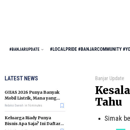
#LOCALPRIDE
#BANJARCOMMUNITY
#Y
#BANJARUPDATE
LATEST NEWS
Banjar Update
Kesala
GIIAS 2026 Punya Banyak
Mobil Listrik, Mana yang
Tahu
Cocok untuk Gaji Rp10 Juta?
Redaksi Daerah
in 16 minutes
Simak be
Keluarga Riady Punya
Bisnis Apa Saja? Ini Daftar
Kerajaan Usahanya