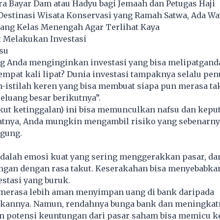
ra Bayar Dam atau Hadyu bagi Jemaah dan Petugas Haji
estinasi Wisata Konservasi yang Ramah Satwa, Ada Wa
rang Kelas Menengah Agar Terlihat Kaya
t Melakukan Investasi
su
ng Anda menginginkan investasi yang bisa melipatgan
empat kali lipat? Dunia investasi tampaknya selalu pe
ah-istilah keren yang bisa membuat siapa pun merasa ta
eluang besar berikutnya”.
kut ketinggalan) ini bisa memunculkan nafsu dan kepu
batnya, Anda mungkin mengambil risiko yang sebenarny
ggung.
dalah emosi kuat yang sering menggerakkan pasar, da
ingan dengan rasa takut. Keserakahan bisa menyebabka
estasi yang buruk.
merasa lebih aman menyimpan uang di bank daripada
kannya. Namun, rendahnya bunga bank dan meningkat
n potensi keuntungan dari pasar saham bisa memicu 