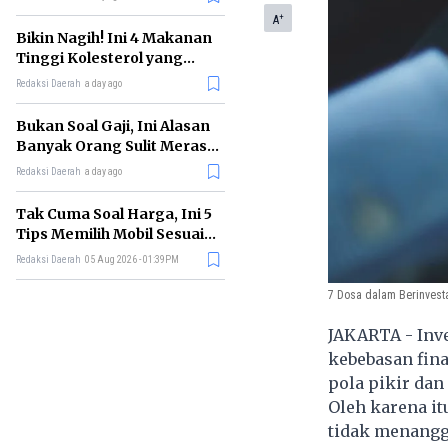
+
A
Bikin Nagih! Ini 4 Makanan
Tinggi Kolesterol yang
Sebaiknya Dikurangi
Redaksi Daerah
a day ago
Bukan Soal Gaji, Ini Alasan
Banyak Orang Sulit Merasa
Cukup
Redaksi Daerah
a day ago
Tak Cuma Soal Harga, Ini 5
Tips Memilih Mobil Sesuai
Kebutuhan
Redaksi Daerah
05 Aug 2026 - 01:39PM
7 Dosa dalam Berinvestas
JAKARTA - Inve
kebebasan fina
pola pikir dan
Oleh karena it
tidak menangg