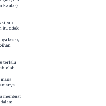
 ke atas),
eskipun
 itu tidak
nya besar,
ebihan
u terlalu
lah-olah
i mana
snisnya.
isa membuat
 dalam