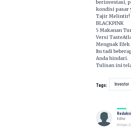
berinvestasi, 
kondisi pasar
Tajir Melintir!
BLACKPINK
5 Makanan Tumi
Versi TasteAtl
Menguak Efek 
Itu tadi beber
Anda hindari.
Tulisan ini te
Investor
Tags:
Redaksi
Editor
09:05pm, 21