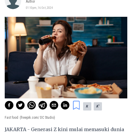
Author
01:10pm, 16 Oct, 2024
-
+
A
A
Fast food
(freepik.com/ DC Studio)
JAKARTA - Generasi Z kini mulai memasuki dunia