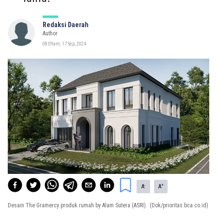
Redaksi Daerah
Author
08:09am, 17 Sep, 2024
-
+
A
A
Desain The Gramercy produk rumah by Alam Sutera (ASRI).
(Dok/prioritas.bca.co.id)