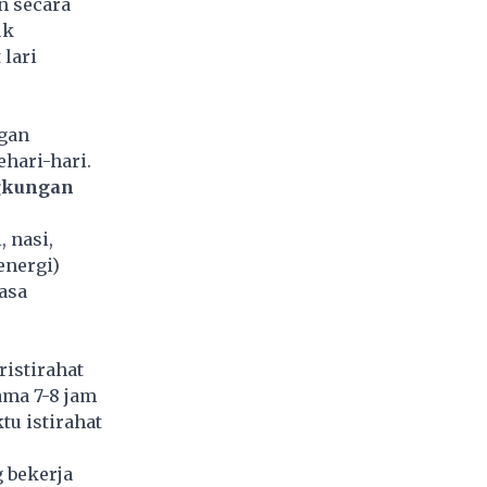
n secara
uk
lari
ngan
hari-hari.
ngkungan
 nasi,
energi)
asa
ristirahat
ama 7-8 jam
tu istirahat
 bekerja