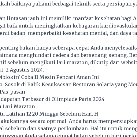
gkah baiknya pahami berbagai teknik serta persiapan y
gan lintasan jauh ini memiliki manfaat kesehatan bagi A
at baik untuk meningkatkan kebugaran kardiovaskular
rat badan, memperbaiki kesehatan mental, dan daya ta
rpenting bukan hanya seberapa cepat Anda menyelesaik
gaimana menghindari cedera dan bersenang-senang. Ber
tif sebelum mengikuti lari maraton, dikutip dari websi
t, 2 Agustus 2024.
blokir? Coba 11 Mesin Pencari Aman Ini
to, Sosok di Balik Kesuksesan Restoran Solaria yang M
Pas-pasan
ndapatan Terbesar di Olimpiade Paris 2024
n Lari Maraton
u Latihan 12-20 Minggu Sebelum Hari H
lakukannya secara optimal, Anda harus mempersiapka
al sebelum dan saatnya perlombaan. Hal itu untuk men
mingguan Anda selama empat bulan sebelum hari perl