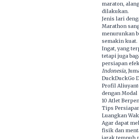
maraton
, alan
dilakukan.
Jenis lari den
Marathon sang
menurunkan be
semakin kuat.
Ingat, yang te
tetapi juga ba
persiapan efek
Indonesia,
Juma
DuckDuckGo Di
Profil Aliuyan
dengan Modal 
10 Atlet Berpe
Tips Persiapa
Luangkan Wakt
Agar dapat me
fisik dan ment
jarak tempuh 