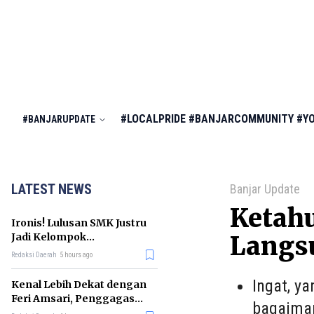
#LOCALPRIDE
#BANJARCOMMUNITY
#Y
#BANJARUPDATE
LATEST NEWS
Banjar Update
Ketahu
Ironis! Lulusan SMK Justru
Jadi Kelompok
Langsu
Pengangguran Terbanyak
Redaksi Daerah
5 hours ago
di RI
Ingat, y
Kenal Lebih Dekat dengan
Feri Amsari, Penggagas
bagaiman
Kabinet Bayangan